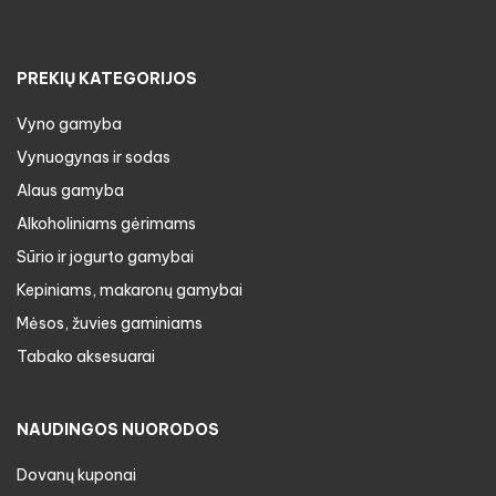
PREKIŲ KATEGORIJOS
Vyno gamyba
Vynuogynas ir sodas
Alaus gamyba
Alkoholiniams gėrimams
Sūrio ir jogurto gamybai
Kepiniams, makaronų gamybai
Mėsos, žuvies gaminiams
Tabako aksesuarai
NAUDINGOS NUORODOS
Dovanų kuponai