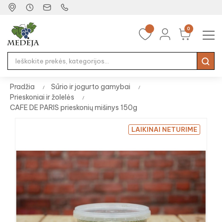
0
Tog
☰
nav
Pradžia
Sūrio ir jogurto gamybai
Prieskoniai ir žolelės
CAFE DE PARIS prieskonių mišinys 150g
LAIKINAI NETURIME