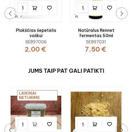


‹
›
Plokščias šepetėlis
Natūralus Rennet
vaškui
fermentas 50ml
SE897006
SE897031
2,00 €
7,50 €
JUMS TAIP PAT GALI PATIKTI
LAIKINAI
NETURIME