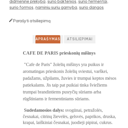
didmenine prekyba
surio bakterijos
surio fermentai
surio formos
naminiu suriu gamyba
surio dangos

Parašyti atsiliepimą
APRAŠYMAS
ATSILIEPIMAI
CAFE DE PARIS prieskonių mišinys
"Cafe de Paris" žolelių mišinys yra puikus ir
aromatingas prieskonis žolelių sviestui, varškei,
padažams, užpilams, žuvies ir trumpai keptos mėsos
patiekalams. Jis taip pat puikiai tinka šviežiems
trumpai brandintiems pusryčių sūriams arba
rūgštiniams ir fermentiniams sūriams.
Sudedamosios dalys:
svogūnai, petražolės,
česnakai, citrinų žievelės, gelsvės, paprikos, druska,
krapai, laiškiniai česnakai, juodieji pipirai, cukrus.