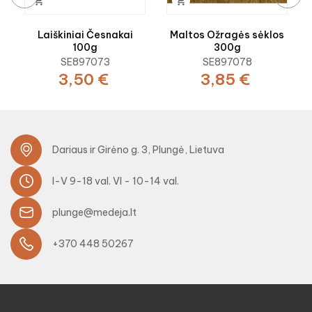


‹
›
Laiškiniai Česnakai
Maltos Ožragės sėklos
100g
300g
SE897073
SE897078
3,50 €
3,85 €
Dariaus ir Girėno g. 3, Plungė, Lietuva
I-V 9-18 val. VI - 10-14 val.
plunge@medeja.lt
+370 448 50267