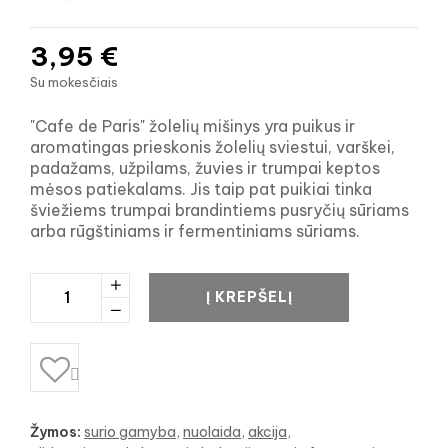
3,95 €
Su mokesčiais
"Cafe de Paris" žolelių mišinys yra puikus ir
aromatingas prieskonis žolelių sviestui, varškei,
padažams, užpilams, žuvies ir trumpai keptos
mėsos patiekalams. Jis taip pat puikiai tinka
šviežiems trumpai brandintiems pusryčių sūriams
arba rūgštiniams ir fermentiniams sūriams.
Į KREPŠELĮ

Žymos:
surio gamyba
nuolaida
akcija