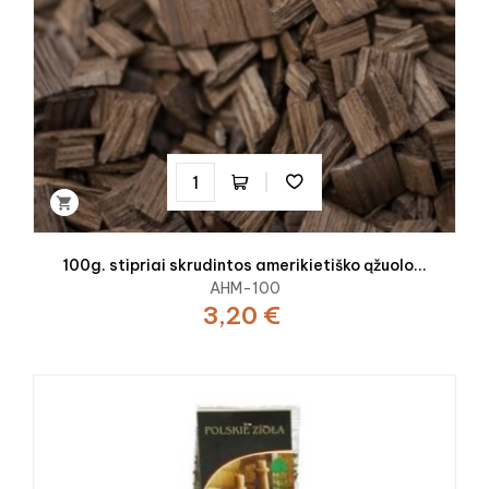

100g. stipriai skrudintos amerikietiško ąžuolo...
AHM-100
3,20 €