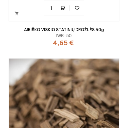

AIRIŠKO VISKIO STATINIŲ DROŽLĖS 50g
IWB-50
4,65 €