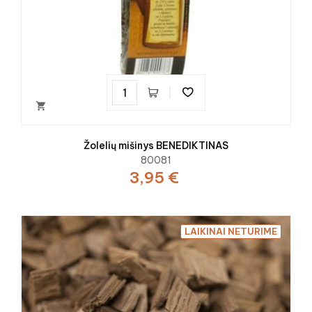

Žolelių mišinys BENEDIKTINAS
80081
3,95 €
LAIKINAI NETURIME