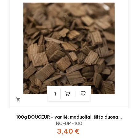

100g DOUCEUR - vanilė, meduoliai, šilta duona...
NCFDM-100
3,40 €