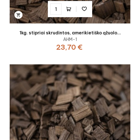

1kg. stipriai skrudintos, amerikietiško ąžuolo...
AHM-1
23,70 €