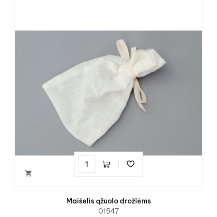

Maišelis ąžuolo drožlėms
01547