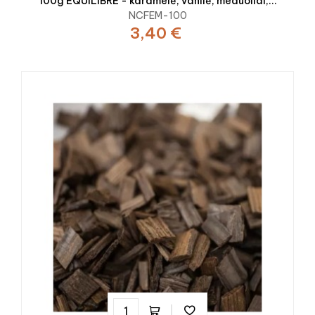
100g EQUILIBRE - karamelė, vanilė, meduoliai,...
NCFEM-100
3,40 €