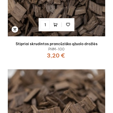

Stipriai skrudintos prancūziško ąžuolo drožlės
PHM-100
3,20 €