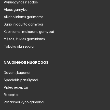
Vynuogynas ir sodas
Alaus gamyba
Alkoholiniams gėrimams
Sūrio ir jogurto gamybai
Kepiniams, makaronų gamybai
Mėsos, žuvies gaminiams
Tabako aksesuarai
NAUDINGOS NUORODOS
Dovanų kuponai
Specialūs pasiūlymai
Video receptai
Receptai
Patarimai vyno gamybai