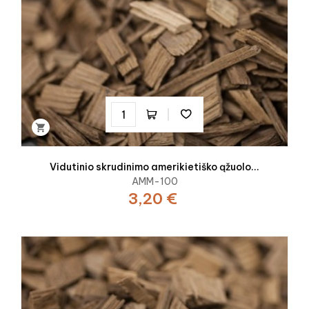

Vidutinio skrudinimo amerikietiško ąžuolo...
AMM-100
3,20 €