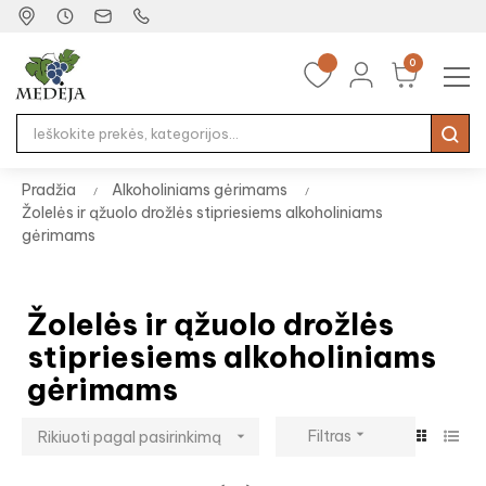
0
Tog
☰
nav
Pradžia
Alkoholiniams gėrimams
Žolelės ir ąžuolo drožlės stipriesiems alkoholiniams
gėrimams
Žolelės ir ąžuolo drožlės
stipriesiems alkoholiniams
gėrimams

Filtras
Rikiuoti pagal pasirinkimą
