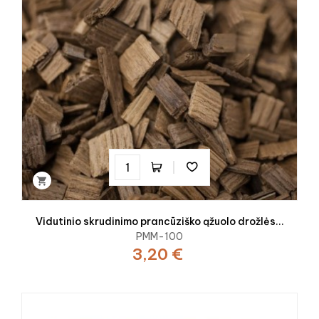

Vidutinio skrudinimo prancūziško ąžuolo drožlės...
PMM-100
3,20 €