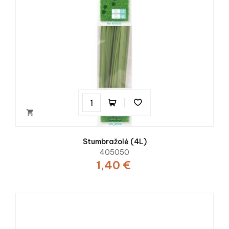

Stumbražolė (4L)
405050
1,40 €