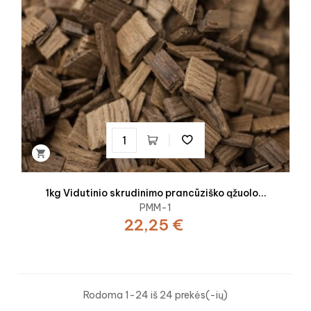

1kg Vidutinio skrudinimo prancūziško ąžuolo...
PMM-1
22,25 €
Rodoma 1-24 iš 24 prekės(-ių)