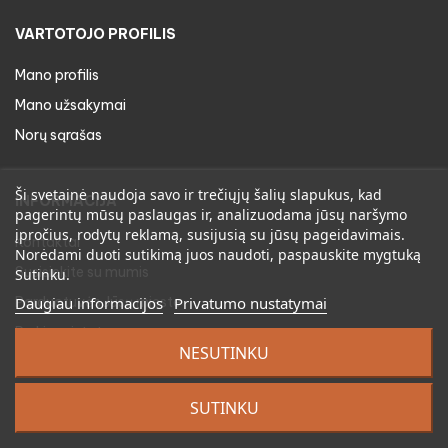
VARTOTOJO PROFILIS
Mano profilis
Mano užsakymai
Norų sąrašas
Ši svetainė naudoja savo ir trečiųjų šalių slapukus, kad
INFORMACIJA
pagerintų mūsų paslaugas ir, analizuodama jūsų naršymo
įpročius, rodytų reklamą, susijusią su jūsų pageidavimais.
Kontaktai
Norėdami duoti sutikimą juos naudoti, paspauskite mygtuką
Susisiekite su mumis
Sutinku.
Parduotuvės Jūsų mieste
Daugiau informacijos
Privatumo nustatymai
Prekių pristatymas
NESUTINKU
Prekių gražinimas
Privatumo apsauga
SUTINKU
Sąlygos ir taisyklės