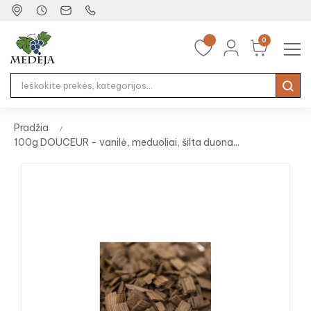
0
Tog
☰
nav
Pradžia
100g DOUCEUR - vanilė, meduoliai, šilta duona...