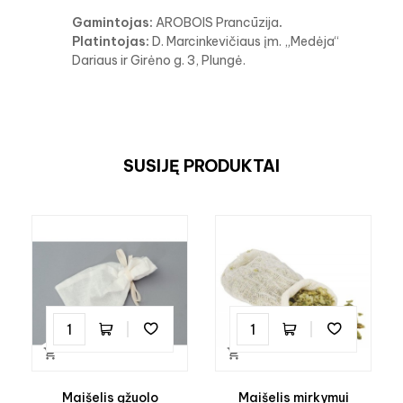
Gamintojas:
AROBOIS Prancūzija
.
Platintojas:
D. Marcinkevičiaus įm. „Medėja“
Dariaus ir Girėno g. 3, Plungė.
SUSIJĘ PRODUKTAI


Maišelis ąžuolo
Maišelis mirkymui