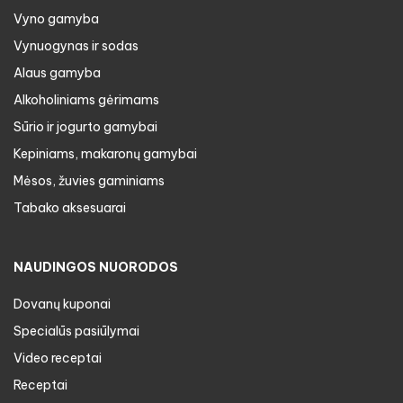
Vyno gamyba
Vynuogynas ir sodas
Alaus gamyba
Alkoholiniams gėrimams
Sūrio ir jogurto gamybai
Kepiniams, makaronų gamybai
Mėsos, žuvies gaminiams
Tabako aksesuarai
NAUDINGOS NUORODOS
Dovanų kuponai
Specialūs pasiūlymai
Video receptai
Receptai