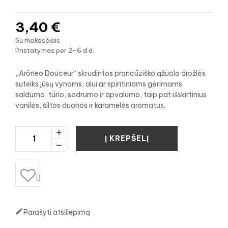
3,40 €
Su mokesčiais
Pristatymas per 2-6 d.d.
„Arôneo Douceur“ skrudintos prancūziško ąžuolo drožlės
suteiks jūsų vynams, alui ar spiritiniams gėrimams
saldumo, tūrio, sodrumo ir apvalumo, taip pat išskirtinius
vanilės, šiltos duonos ir karamelės aromatus.
Į KREPŠELĮ


Parašyti atsiliepimą