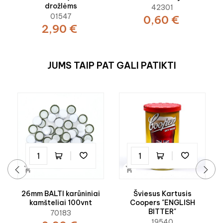
drožlėms
42301
01547
0,60 €
2,90 €
JUMS TAIP PAT GALI PATIKTI


‹
›
26mm BALTI karūniniai
Šviesus Kartusis
kamšteliai 100vnt
Coopers "ENGLISH
BITTER"
70183
19540