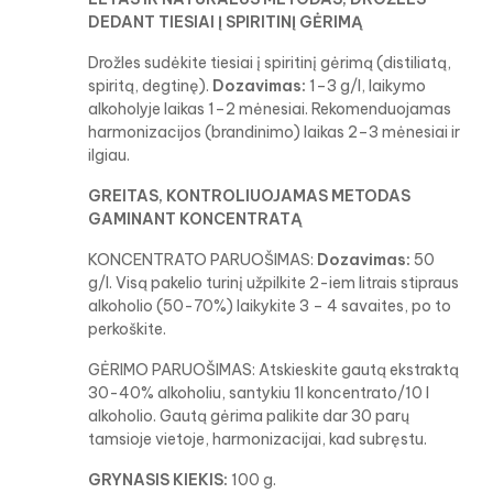
DEDANT TIESIAI Į SPIRITINĮ GĖRIMĄ
Drožles sudėkite tiesiai į spiritinį gėrimą (distiliatą,
spiritą, degtinę).
Dozavimas:
1–3 g/l, laikymo
alkoholyje laikas 1–2 mėnesiai. Rekomenduojamas
harmonizacijos (brandinimo) laikas 2–3 mėnesiai ir
ilgiau.
GREITAS, KONTROLIUOJAMAS METODAS
GAMINANT KONCENTRATĄ
KONCENTRATO PARUOŠIMAS:
Dozavimas:
50
g/l. Visą pakelio turinį užpilkite 2-iem litrais stipraus
alkoholio (50-70%) laikykite 3 – 4 savaites, po to
perkoškite.
GĖRIMO PARUOŠIMAS: Atskieskite gautą ekstraktą
30-40% alkoholiu, santykiu 1l koncentrato/10 l
alkoholio. Gautą gėrima palikite dar 30 parų
tamsioje vietoje, harmonizacijai, kad subręstu.
GRYNASIS KIEKIS:
100 g.