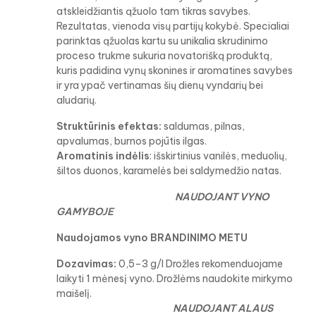
atskleidžiantis ąžuolo tam tikras savybes.
Rezultatas, vienoda visų partijų kokybė. Specialiai
parinktas ąžuolas kartu su unikalia skrudinimo
proceso trukme sukuria novatorišką produktą,
kuris padidina vynų skonines ir aromatines savybes
ir yra ypač vertinamas šių dienų vyndarių bei
aludarių.
Struktūrinis efektas:
saldumas, pilnas,
apvalumas, burnos pojūtis ilgas.
Aromatinis indėlis
: išskirtinius vanilės, meduolių,
šiltos duonos, karamelės bei saldymedžio natas.
NAUDOJANT VYNO
GAMYBOJE
Naudojamos vyno BRANDINIMO METU
Dozavimas:
0,5–3 g/l Drožles rekomenduojame
laikyti 1 mėnesį vyno. Drožlėms naudokite mirkymo
maišelį.
NAUDOJANT ALAUS