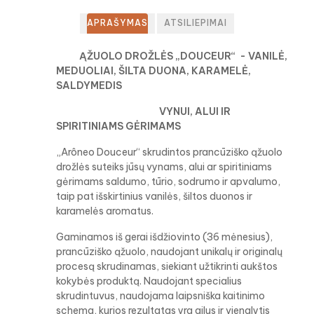
APRAŠYMAS
ATSILIEPIMAI
ĄŽUOLO DROŽLĖS „DOUCEUR“
- VANILĖ,
MEDUOLIAI, ŠILTA DUONA, KARAMELĖ,
SALDYMEDIS
VYNUI, ALUI IR
SPIRITINIAMS GĖRIMAMS
„Arôneo Douceur“ skrudintos prancūziško ąžuolo
drožlės suteiks jūsų vynams, alui ar spiritiniams
gėrimams saldumo, tūrio, sodrumo ir apvalumo,
taip pat išskirtinius vanilės, šiltos duonos ir
karamelės aromatus.
Gaminamos iš gerai išdžiovinto (36 mėnesius),
prancūziško ąžuolo, naudojant unikalų ir originalų
procesą skrudinamas, siekiant užtikrinti aukštos
kokybės produktą. Naudojant specialius
skrudintuvus, naudojama laipsniška kaitinimo
schema, kurios rezultatas yra gilus ir vienalytis