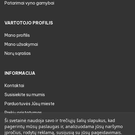
Patarimai vyno gamybai
VARTOTOJO PROFILIS
Mano profilis
Mano užsakymai
Norų sąrašas
INFORMACIJA
Kontaktai
Susisiekite su mumis
Parduotuvės Jūsų mieste
Prekių pristatymas
Ši svetainė naudoja savo ir trečiųjų šalių slapukus, kad
Prekių gražinimas
pagerintų mūsų paslaugas ir, analizuodama jūsų naršymo
Privatumo apsauga
įpročius, rodytų reklamą, susijusią su jūsų pageidavimais.