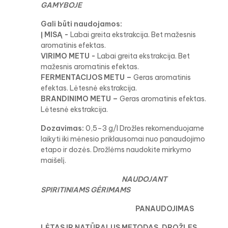
GAMYBOJE
Gali būti naudojamos:
Į MISĄ -
Labai greita ekstrakcija. Bet mažesnis
aromatinis efektas.
VIRIMO METU -
Labai greita ekstrakcija. Bet
mažesnis aromatinis efektas.
FERMENTACIJOS METU –
Geras aromatinis
efektas. Lėtesnė ekstrakcija.
BRANDINIMO METU –
Geras aromatinis efektas.
Lėtesnė ekstrakcija.
Dozavimas:
0,5–3 g/l Drožles rekomenduojame
laikyti iki mėnesio priklausomai nuo panaudojimo
etapo ir dozės. Drožlėms naudokite mirkymo
maišelį.
NAUDOJANT
SPIRITINIAMS GĖRIMAMS
PANAUDOJIMAS
LĖTAS IR NATŪRALUS METODAS, DROŽLES