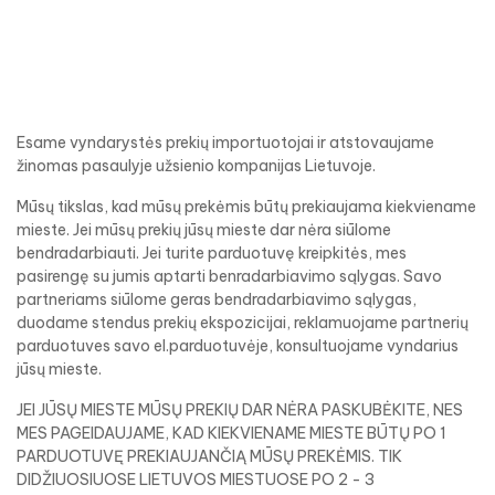
Esame vyndarystės prekių importuotojai ir atstovaujame
žinomas pasaulyje užsienio kompanijas Lietuvoje.
Mūsų tikslas, kad mūsų prekėmis būtų prekiaujama kiekviename
mieste. Jei mūsų prekių jūsų mieste dar nėra siūlome
bendradarbiauti. Jei turite parduotuvę kreipkitės, mes
pasirengę su jumis aptarti benradarbiavimo sąlygas. Savo
partneriams siūlome geras bendradarbiavimo sąlygas,
duodame stendus prekių ekspozicijai, reklamuojame partnerių
parduotuves savo el.parduotuvėje, konsultuojame vyndarius
jūsų mieste.
JEI JŪSŲ MIESTE MŪSŲ PREKIŲ DAR NĖRA PASKUBĖKITE, NES
MES PAGEIDAUJAME, KAD KIEKVIENAME MIESTE BŪTŲ PO 1
PARDUOTUVĘ PREKIAUJANČIĄ MŪSŲ PREKĖMIS. TIK
DIDŽIUOSIUOSE LIETUVOS MIESTUOSE PO 2 - 3