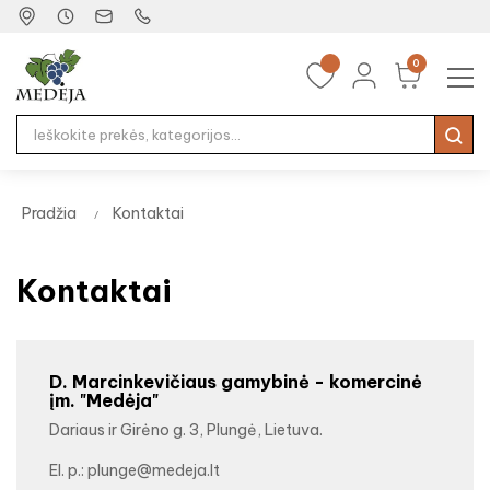
0
Tog
☰
nav
Pradžia
Kontaktai
Kontaktai
D. Marcinkevičiaus gamybinė - komercinė
įm. "Medėja"
Dariaus ir Girėno g. 3, Plungė, Lietuva.
El. p.:
plunge@medeja.lt