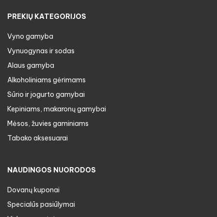
PREKIŲ KATEGORIJOS
Vyno gamyba
Vynuogynas ir sodas
Alaus gamyba
Alkoholiniams gėrimams
Sūrio ir jogurto gamybai
Kepiniams, makaronų gamybai
Mėsos, žuvies gaminiams
Tabako aksesuarai
NAUDINGOS NUORODOS
Dovanų kuponai
Specialūs pasiūlymai