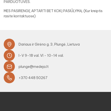
PARDUOTUVES.
MES PASIRENGĘ APTARTI BET KOKĮ PASIŪLYMĄ. (Kur kreiptis
rasite kontaktuose)
Dariaus ir Girėno g. 3, Plungė, Lietuva
I-V 9-18 val. VI - 10-14 val.
plunge@medeja.lt
+370 448 50267