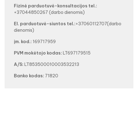
Fizinė parduotuvė-konsultacijos tel.:
+37044850267
(darbo dienomis)
El. parduotuvė-siuntos tel.:
+37060112707
(darbo
dienomis)
įm. kod.:
169717959
PVM mokėtojo kodas:
LT697179515
A/S:
LT853500010003532213
Banko kodas:
71820