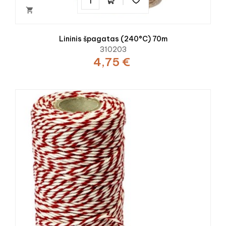

Lininis špagatas (240°C) 70m
310203
4,75 €