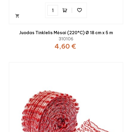

Juodas Tinklelis Mėsai (220°C) Ø 18 cm x 5 m
310106
4,60 €