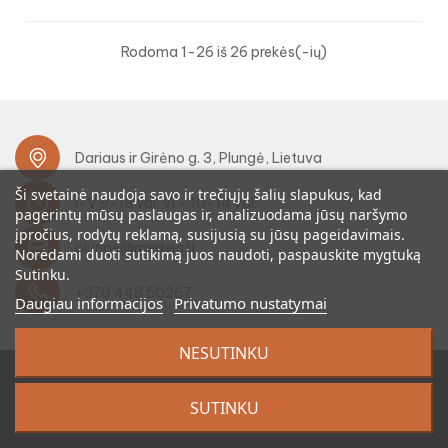
Rodoma 1-26 iš 26 prekės(-ių)
Dariaus ir Girėno g. 3, Plungė, Lietuva
Ši svetainė naudoja savo ir trečiųjų šalių slapukus, kad
I-V 9-18 val. VI - 10-14 val.
pagerintų mūsų paslaugas ir, analizuodama jūsų naršymo
įpročius, rodytų reklamą, susijusią su jūsų pageidavimais.
plunge@medeja.lt
Norėdami duoti sutikimą juos naudoti, paspauskite mygtuką
Sutinku.
+370 448 50267
Daugiau informacijos
Privatumo nustatymai
NESUTINKU
SUTINKU