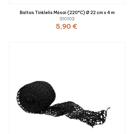
Baltas Tinklelis Mėsai (220°C) Ø 22 cm x 4 m
310103
5,90 €