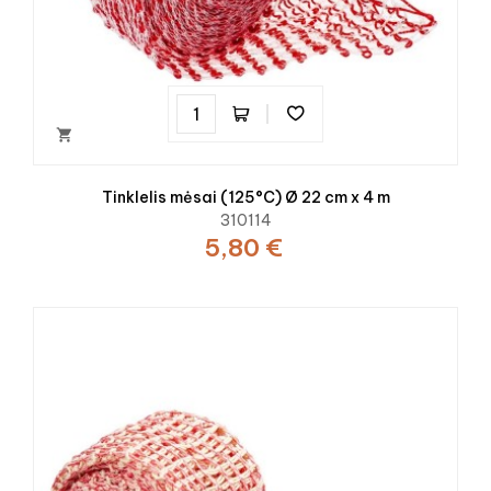

Tinklelis mėsai (125°C) Ø 22 cm x 4 m
310114
5,80 €