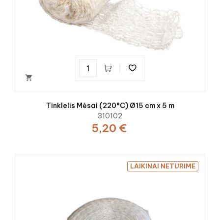

Tinklelis Mėsai (220°C) Ø15 cm x 5 m
310102
5,20 €
LAIKINAI NETURIME