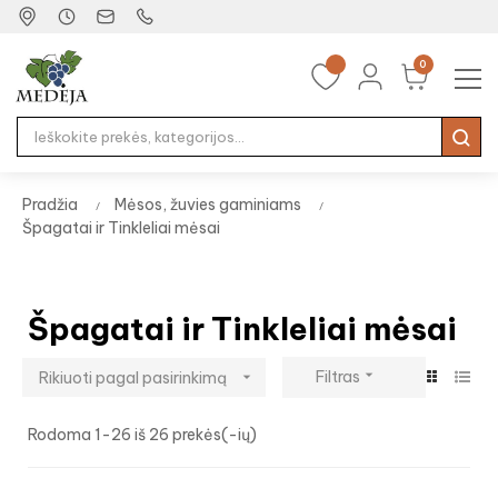
0
Tog
☰
nav
Pradžia
Mėsos, žuvies gaminiams
Špagatai ir Tinkleliai mėsai
Špagatai ir Tinkleliai mėsai

Filtras
Rikiuoti pagal pasirinkimą

Rodoma 1-26 iš 26 prekės(-ių)