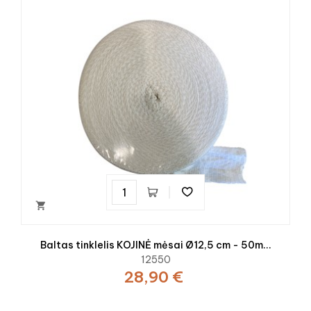

Baltas tinklelis KOJINĖ mėsai Ø12,5 cm - 50m...
12550
28,90 €