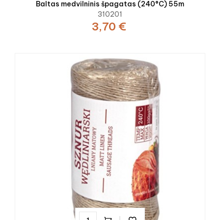
Baltas medvilninis špagatas (240°C) 55m
310201
3,70 €