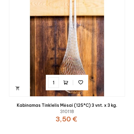

Kabinamas Tinklelis Mėsai (125°C) 3 vnt. x 3 kg.
310118
3,50 €