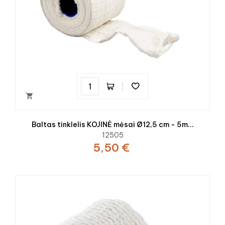

Baltas tinklelis KOJINĖ mėsai Ø12,5 cm - 5m...
12505
5,50 €