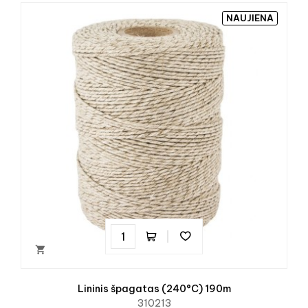
NAUJIENA

Lininis špagatas (240°C) 190m
310213