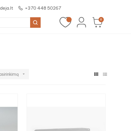
eja.lt
+370 448 50267
0
asirinkimą
