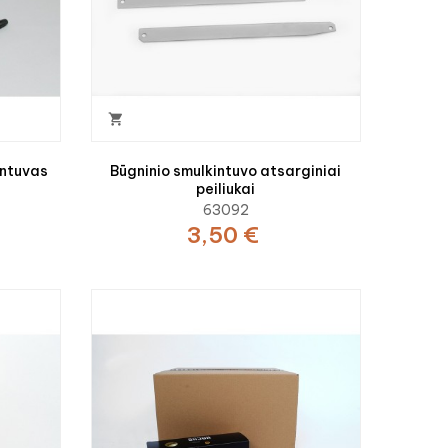

intuvas
Būgninio smulkintuvo atsarginiai
peiliukai
63092
3,50 €