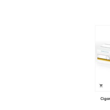

Ciga