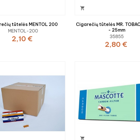

rečių tūtelės MENTOL 200
Cigarečių tūtelės MR. TOB
- 25mm
MENTOL-200
35855
2,10 €
2,80 €
