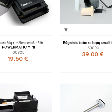

arečių kimšimo mašinėlė
Būgninis tabako lapų smulk
POWERMATIC MINI
63090
00305
39,00 €
19,50 €