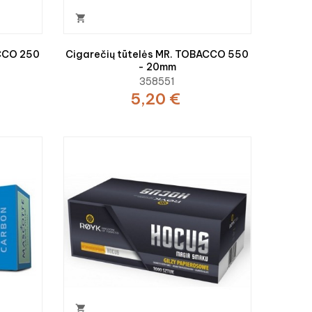

ACCO 250
Cigarečių tūtelės MR. TOBACCO 550
- 20mm
358551
5,20 €
