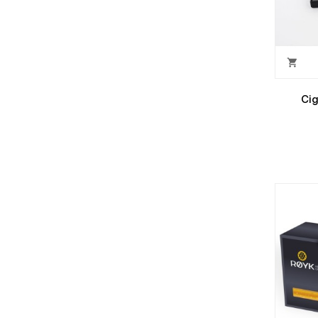

Cig