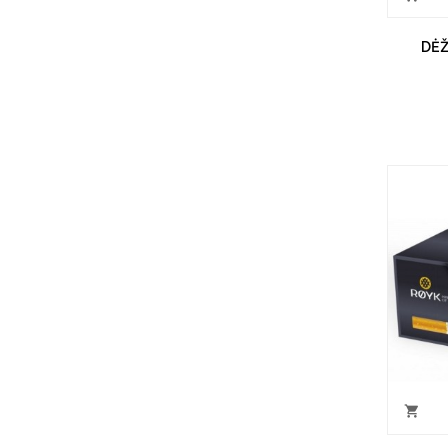
DĖŽ
