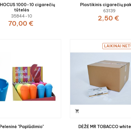
 HOCUS 1000-10 cigarečių
Plastikinis cigarečių pak
tūtelės
63139
35844-10
2,50 €
70,00 €
LAIKINAI NE

Peleninė "Paplūdimio"
DĖŽĖ MR TOBACCO white