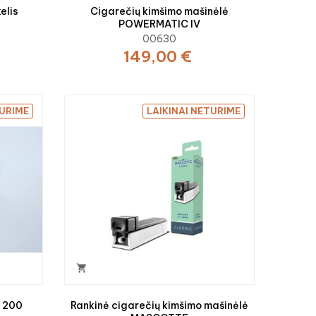
elis
Cigarečių kimšimo mašinėlė
POWERMATIC IV
00630
149,00 €
TURIME
LAIKINAI NETURIME

 200
Rankinė cigarečių kimšimo mašinėlė