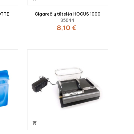
OTTE
Cigarečių tūtelės HOCUS 1000
0
35844
8,10 €
