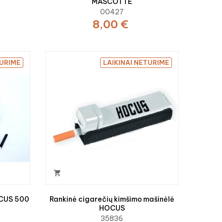
MASCOTTE
00427
8,00 €
TURIME
LAIKINAI NETURIME

OCUS 500
Rankinė cigarečių kimšimo mašinėlė
HOCUS
35836