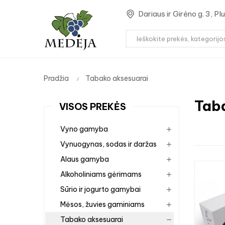
Dariaus ir Girėno g. 3, P
Pradžia
Tabako aksesuarai
Tab
VISOS PREKĖS
Vyno gamyba
Vynuogynas, sodas ir daržas
Alaus gamyba
Alkoholiniams gėrimams
Sūrio ir jogurto gamybai
Mėsos, žuvies gaminiams
Tabako aksesuarai