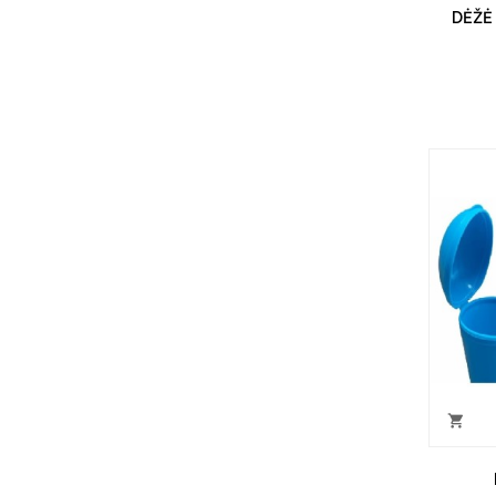
DĖŽĖ
