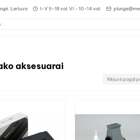
lungė, Lietuva
I-V 9-18 val. VI - 10-14 val.
plunge@med
ako aksesuarai
Rikiuoti pagal p