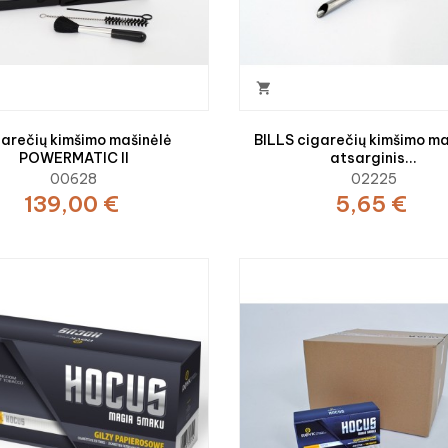

arečių kimšimo mašinėlė
BILLS cigarečių kimšimo ma
POWERMATIC II
atsarginis...
00628
02225
139,00 €
5,65 €