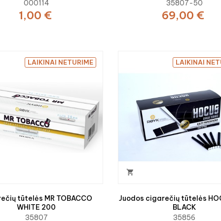
000114
35807-50
1,00 €
69,00 €
LAIKINAI NETURIME
LAIKINAI NE

rečių tūtelės MR TOBACCO
Juodos cigarečių tūtelės H
WHITE 200
BLACK
35807
35856