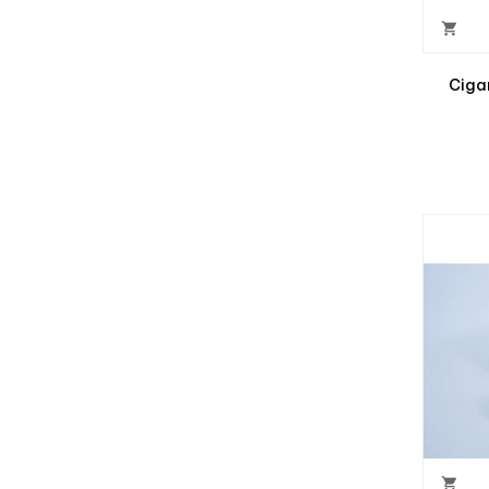

Ciga
