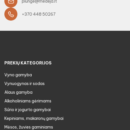
plunge@medeja.lt
+370 448 50267
PREKIŲ KATEGORIJOS
Vyno gamyba
Vynuogynas ir sodas
Alaus gamyba
Alkoholiniams gėrimams
Sūrio ir jogurto gamybai
Kepiniams, makaronų gamybai
Mėsos, žuvies gaminiams