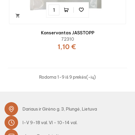

Konservantas JASSTOPP
72310
1,10 €
Rodoma 1-9 iš 9 prekės(-ių)
Dariaus ir Girėno g. 3, Plungė, Lietuva
I-V 9-18 val. VI - 10-14 val.