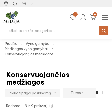
0
Tog
☰
nav
Pradžia
Vyno gamyba
Medžiagos vyno gamybai
Konservuojančios medžiagos
Konservuojančios
medžiagos

Filtras
Rikiuoti pagal pasirinkimą

Rodoma 1-9 iš 9 prekės(-ių)