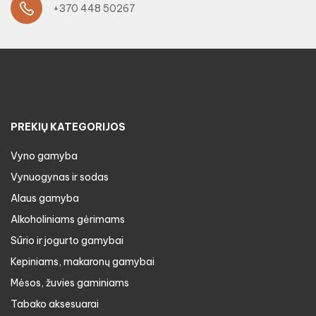
+370 448 50267
PREKIŲ KATEGORIJOS
Vyno gamyba
Vynuogynas ir sodas
Alaus gamyba
Alkoholiniams gėrimams
Sūrio ir jogurto gamybai
Kepiniams, makaronų gamybai
Mėsos, žuvies gaminiams
Tabako aksesuarai