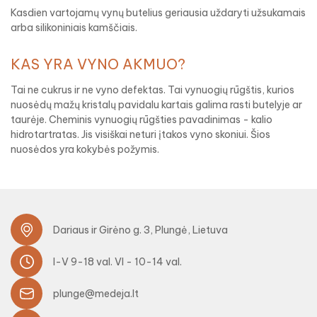
Kasdien vartojamų vynų butelius geriausia uždaryti užsukamais
arba silikoniniais kamščiais.
KAS YRA VYNO AKMUO?
Tai ne cukrus ir ne vyno defektas. Tai vynuogių rūgštis, kurios
nuosėdų mažų kristalų pavidalu kartais galima rasti butelyje ar
taurėje. Cheminis vynuogių rūgšties pavadinimas - kalio
hidrotartratas. Jis visiškai neturi įtakos vyno skoniui. Šios
nuosėdos yra kokybės požymis.
Dariaus ir Girėno g. 3, Plungė, Lietuva
I-V 9-18 val. VI - 10-14 val.
plunge@medeja.lt