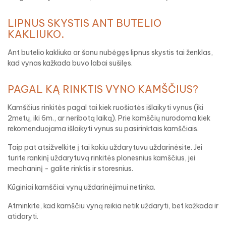
LIPNUS SKYSTIS ANT BUTELIO
KAKLIUKO.
Ant butelio kakliuko ar šonu nubėgęs lipnus skystis tai ženklas,
kad vynas kažkada buvo labai sušilęs.
PAGAL KĄ RINKTIS VYNO KAMŠČIUS?
Kamščius rinkitės pagal tai kiek ruošiatės išlaikyti vynus (iki
2metų, iki 6m., ar neribotą laiką). Prie kamščių nurodoma kiek
rekomenduojama išlaikyti vynus su pasirinktais kamščiais.
Taip pat atsižvelkite į tai kokiu uždarytuvu uždarinėsite. Jei
turite rankinį uždarytuvą rinkitės plonesnius kamščius, jei
mechaninį - galite rinktis ir storesnius.
Kūginiai kamščiai vynų uždarinėjimui netinka.
Atminkite, kad kamščiu vyną reikia netik uždaryti, bet kažkada ir
atidaryti.