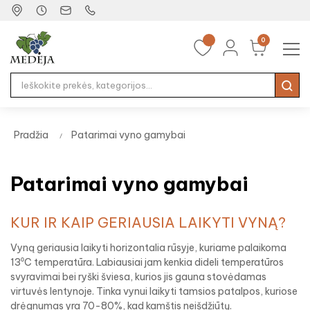
0
Tog
☰
nav
Pradžia
Patarimai vyno gamybai
Patarimai vyno gamybai
KUR IR KAIP GERIAUSIA LAIKYTI VYNĄ?
Vyną geriausia laikyti horizontalia rūsyje, kuriame palaikoma
13⁰C temperatūra. Labiausiai jam kenkia dideli temperatūros
svyravimai bei ryški šviesa, kurios jis gauna stovėdamas
virtuvės lentynoje. Tinka vynui laikyti tamsios patalpos, kuriose
drėgnumas yra 70-80%, kad kamštis neišdžiūtų.