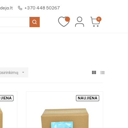
eja.lt
+370 448 50267
0
asirinkimą

JIENA
NAUJIENA