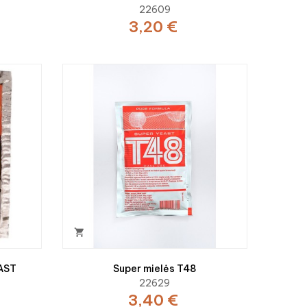
22609
3,20 €

AST
Super mielės T48
22629
3,40 €