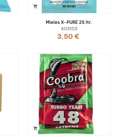

L
Mielės X-PURE 25 ltr.
403103
3,50 €
