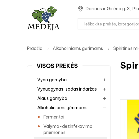
Dariaus ir Girėno g. 3, P
Pradžia
Alkoholiniams gėrimams
Spiritinės mi
Spi
VISOS PREKĖS
Vyno gamyba
Vynuogynas, sodas ir daržas
Alaus gamyba
Alkoholiniams gėrimams
Fermentai
Valymo-dezinfekavimo
priemonės