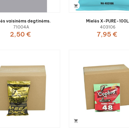

lės vaisinėms degtinėms.
Mielės X-PURE-100
71004A
403106
2,50 €
7,95 €
