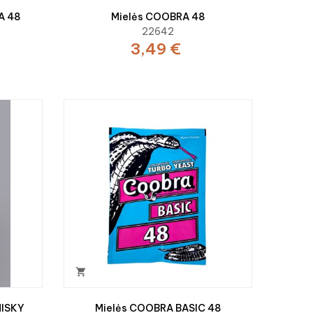
A 48
Mielės COOBRA 48
22642
3,49 €

HISKY
Mielės COOBRA BASIC 48