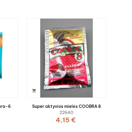

bra-6
Super aktyvios mielės COOBRA 8
22640
4,15 €