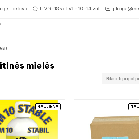
lungė, Lietuva
I-V 9-18 val. VI - 10-14 val.
plunge@med
elės
ritinės mielės
Rikiuoti pagal p
NAUJIENA
NAU