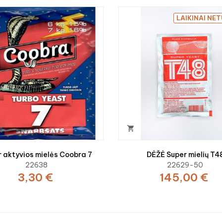
LAIKINAI NE

 aktyvios mielės Coobra 7
DĖŽĖ Super mielių T4
22638
22629-50
3,30 €
145,00 €