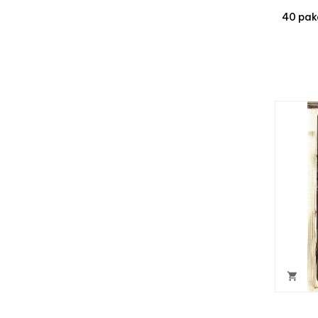
40 pake
