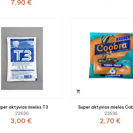
7,90 €

uper aktyvios mielės T3
Super aktyvios mielės Co
22630
22636
3,00 €
2,70 €