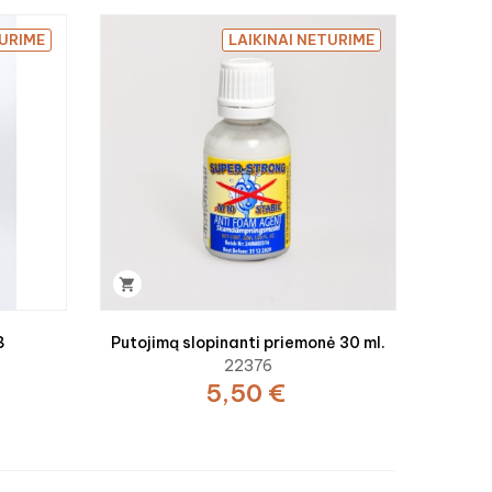
TURIME
LAIKINAI NETURIME

8
Putojimą slopinanti priemonė 30 ml.
22376
5,50 €