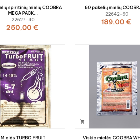
lių spiritinių mielių COOBRA
60 pakelių mielių COOBR
MEGA PACK...
22642-60
22627-40
189,00 €
250,00 €

Mielės TURBO FRUIT
Viskio mielės COOBRA W