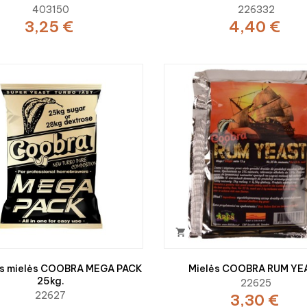
403150
226332
3,25 €
4,40 €

nės mielės COOBRA MEGA PACK
Mielės COOBRA RUM YE
25kg.
22625
22627
3,30 €