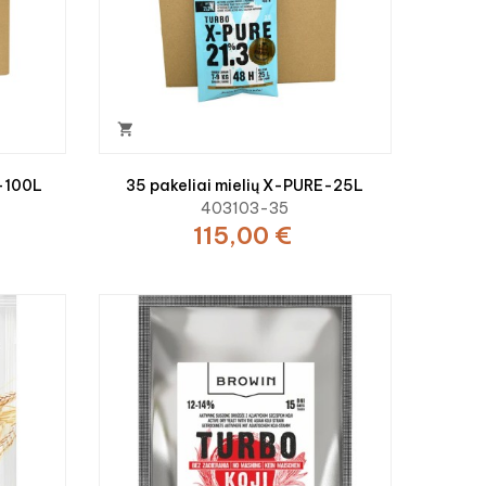

E-100L
35 pakeliai mielių X-PURE-25L
403103-35
115,00 €