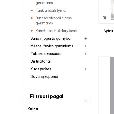
gėrimams
Įrankiai išpilstymui

Buteliai alkoholiniams
gėrimams
Kamšteliai ir uždarytuvai
Spiri
Sūrio ir jogurto gamybai
Mėsos, žuvies gaminiams
Tabako aksesuarai
Distiliatoriai
Kitos prekės
Dovanų kuponai
filtruoti pagal
kaina