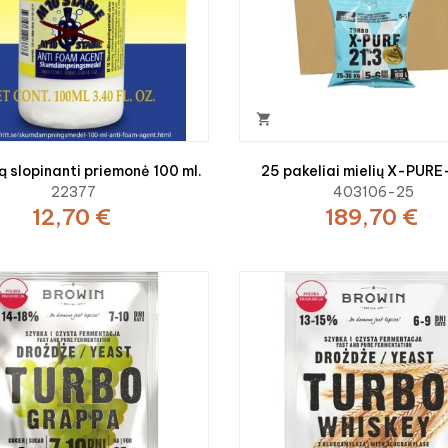

ą slopinanti priemonė 100 ml.
25 pakeliai mielių X-PUR
22377
403106-25
12,70 €
189,70 €