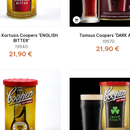

s Kartusis Coopers "ENGLISH
Tamsus Coopers "DARK 
BITTER"
19570
19540
21,90 €
21,90 €