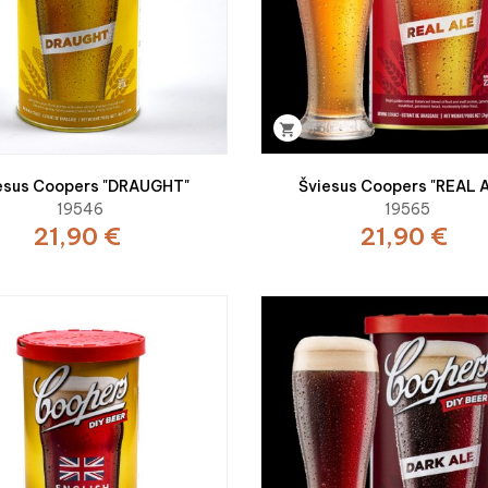

esus Coopers "DRAUGHT"
Šviesus Coopers "REAL 
19546
19565
21,90 €
21,90 €