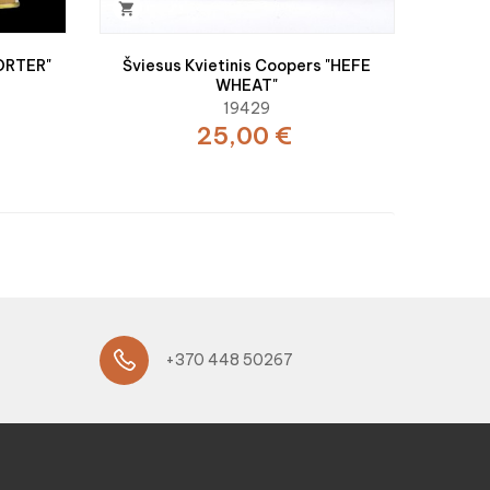

ORTER"
Šviesus Kvietinis Coopers "HEFE
WHEAT"
19429
25,00 €
+370 448 50267