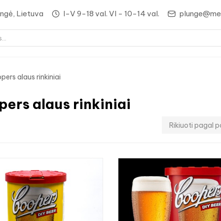
lungė, Lietuva
I-V 9-18 val. VI - 10-14 val.
plunge@med
ers alaus rinkiniai
opers alaus rinkiniai
Rikiuoti pagal p