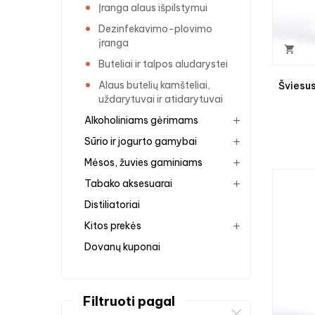
Įranga alaus išpilstymui
Dezinfekavimo-plovimo
įranga

Buteliai ir talpos aludarystei
Alaus butelių kamšteliai,
Šviesu
uždarytuvai ir atidarytuvai
Alkoholiniams gėrimams
Sūrio ir jogurto gamybai
Mėsos, žuvies gaminiams
Tabako aksesuarai
Distiliatoriai
Kitos prekės
Dovanų kuponai
filtruoti pagal