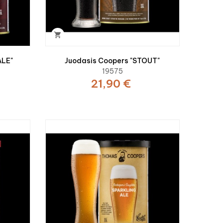

ALE"
Juodasis Coopers "STOUT"
19575
21,90 €