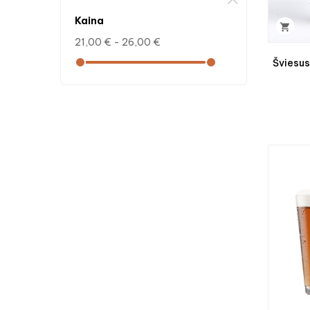
kaina

21,00 € - 26,00 €
Šviesu