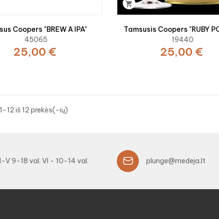

sus Coopers "BREW A IPA"
Tamsusis Coopers "RUBY P
45065
19440
25,00 €
25,00 €
-12 iš 12 prekės(-ių)
I-V 9-18 val. VI - 10-14 val.
plunge@medeja.lt