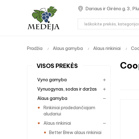
Dariaus ir Girėno g. 3, P
Pradžia
Alaus gamyba
Alaus rinkiniai
Coop
Co
VISOS PREKĖS
Vyno gamyba
Vynuogynas, sodas ir daržas
Alaus gamyba
Rinkiniai pradedančiajam
aludariui
Alaus rinkiniai
Better Brew alaus rinkiniai