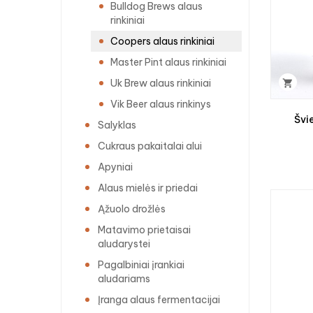
Bulldog Brews alaus
rinkiniai
Coopers alaus rinkiniai
Master Pint alaus rinkiniai
Uk Brew alaus rinkiniai

Vik Beer alaus rinkinys
Švi
Salyklas
Cukraus pakaitalai alui
Apyniai
Alaus mielės ir priedai
Ąžuolo drožlės
Matavimo prietaisai
aludarystei
Pagalbiniai įrankiai
aludariams
Įranga alaus fermentacijai