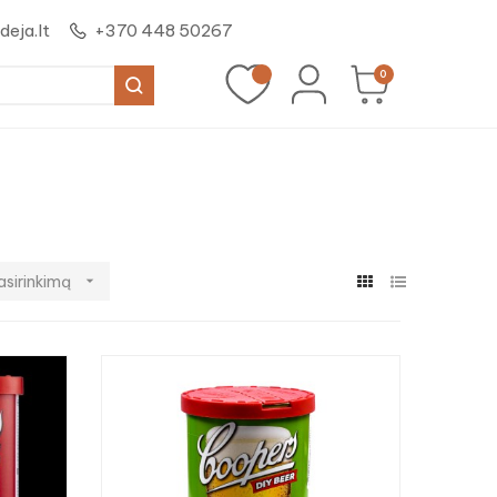
eja.lt
+370 448 50267
0
asirinkimą
