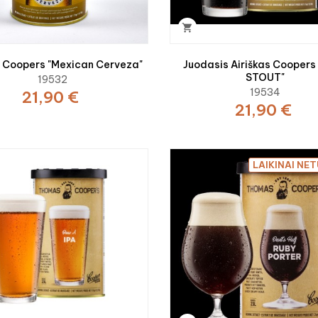

s Coopers "Mexican Cerveza"
Juodasis Airiškas Coopers 
STOUT"
19532
19534
21,90 €
21,90 €
LAIKINAI NE