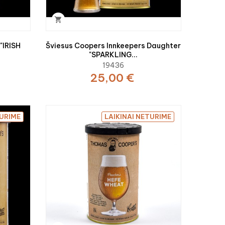

"IRISH
Šviesus Coopers Innkeepers Daughter
"SPARKLING...
19436
25,00 €
TURIME
LAIKINAI NETURIME