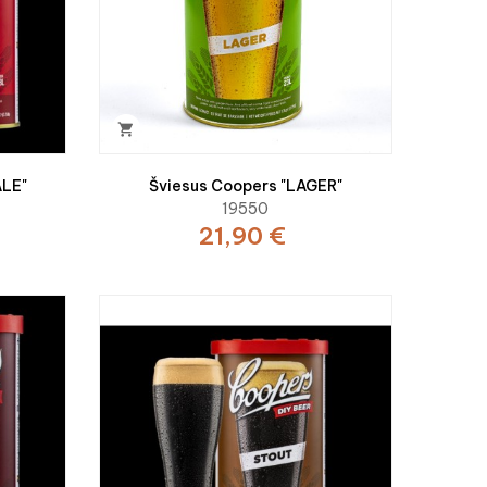

ALE"
Šviesus Coopers "LAGER"
19550
21,90 €