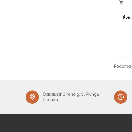

Švie
Rodoma 1
Dariaus ir Girėno g. 3, Plungė,
Lietuva