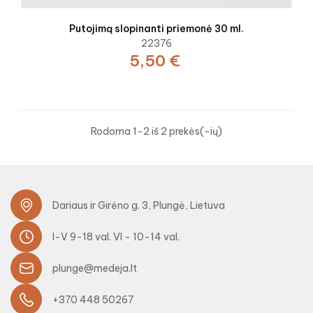
Putojimą slopinanti priemonė 30 ml.
22376
5,50 €
Rodoma 1-2 iš 2 prekės(-ių)
Dariaus ir Girėno g. 3, Plungė, Lietuva
I-V 9-18 val. VI - 10-14 val.
plunge@medeja.lt
+370 448 50267