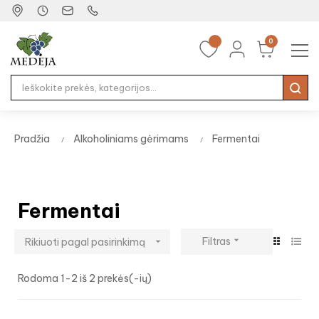
0
Tog
☰
nav
Pradžia
Alkoholiniams gėrimams
Fermentai
Fermentai

Filtras
Rikiuoti pagal pasirinkimą

Rodoma 1-2 iš 2 prekės(-ių)