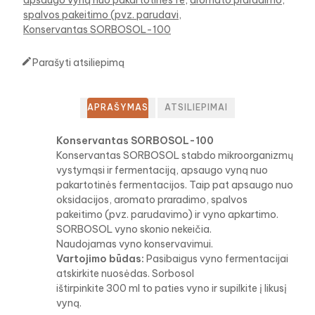
spalvos pakeitimo (pvz. parudavi
Konservantas SORBOSOL-100

Parašyti atsiliepimą
APRAŠYMAS
ATSILIEPIMAI
Konservantas SORBOSOL-100
Konservantas SORBOSOL stabdo mikroorganizmų
vystymąsi ir fermentaciją, apsaugo vyną nuo
pakartotinės fermentacijos. Taip pat apsaugo nuo
oksidacijos, aromato praradimo, spalvos
pakeitimo (pvz. parudavimo) ir vyno apkartimo.
SORBOSOL vyno skonio nekeičia.
Naudojamas vyno konservavimui.
Vartojimo būdas:
Pasibaigus vyno fermentacijai
atskirkite nuosėdas. Sorbosol
ištirpinkite 300 ml to paties vyno ir supilkite į likusį
vyną.