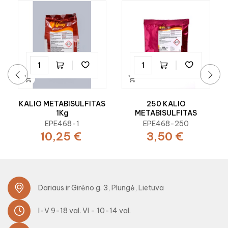


‹
›
KALIO METABISULFITAS
250 KALIO
1Kg
METABISULFITAS
EPE468-1
EPE468-250
10,25 €
3,50 €
Dariaus ir Girėno g. 3, Plungė, Lietuva
I-V 9-18 val. VI - 10-14 val.