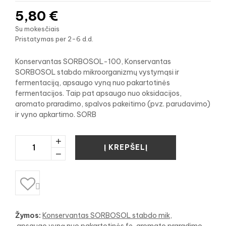
5,80 €
Su mokesčiais
Pristatymas per 2-6 d.d.
Konservantas SORBOSOL-100, Konservantas
SORBOSOL stabdo mikroorganizmų vystymąsi ir
fermentaciją, apsaugo vyną nuo pakartotinės
fermentacijos. Taip pat apsaugo nuo oksidacijos,
aromato praradimo, spalvos pakeitimo (pvz. parudavimo)
ir vyno apkartimo. SORB
Į KREPŠELĮ

Žymos:
Konservantas SORBOSOL stabdo mik
apsaugo vyną nuo pakartotinės fe
aromato praradimo