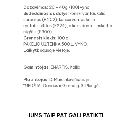
Dozavimas:
20 - 40g./100l vyno.
Sudedamosios dalys:
konservantas kalio
sorbatas (E 202), konservantas kalio
metabisulfitas (E224), atioksidantas askorbo
rūgštis (E300).
Grynasis kiekis:
100 g.
PAKELIO UŽTENKA 500 L. VYNO.
Laikyti:
sausoje vietoje.
Gamintojas:
ENARTIS, Italija.
Platintojas:
D. Marcinkevičiaus įm.
“MEDĖJA” Dariaus ir Girėno g. 3, Plungė.
JUMS TAIP PAT GALI PATIKTI