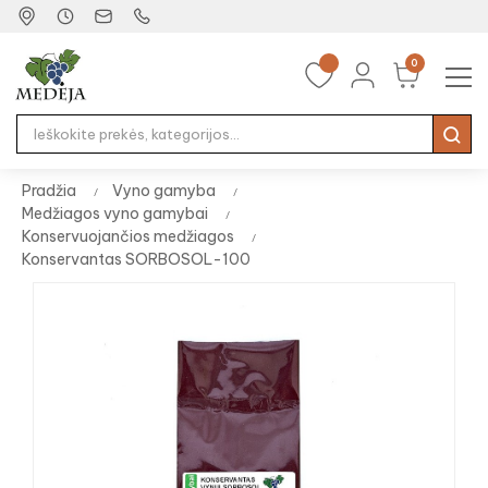
0
Tog
☰
nav
Pradžia
Vyno gamyba
Medžiagos vyno gamybai
Konservuojančios medžiagos
Konservantas SORBOSOL-100