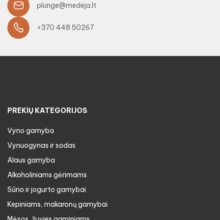
plunge@medeja.lt
+370 448 50267
PREKIŲ KATEGORIJOS
Vyno gamyba
Vynuogynas ir sodas
Alaus gamyba
Alkoholiniams gėrimams
Sūrio ir jogurto gamybai
Kepiniams, makaronų gamybai
Mėsos, žuvies gaminiams