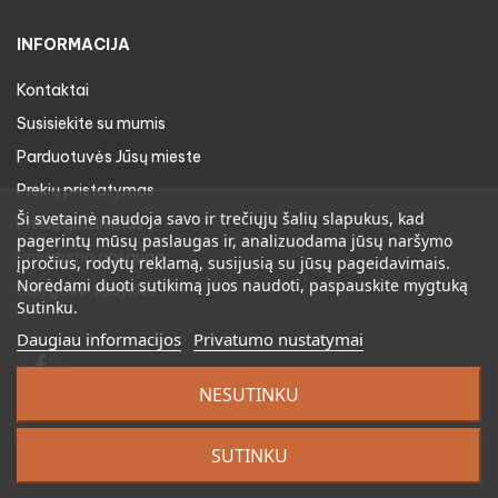
INFORMACIJA
Kontaktai
Susisiekite su mumis
Parduotuvės Jūsų mieste
Prekių pristatymas
Ši svetainė naudoja savo ir trečiųjų šalių slapukus, kad
Prekių gražinimas
pagerintų mūsų paslaugas ir, analizuodama jūsų naršymo
Privatumo apsauga
įpročius, rodytų reklamą, susijusią su jūsų pageidavimais.
Norėdami duoti sutikimą juos naudoti, paspauskite mygtuką
Sąlygos ir taisyklės
Sutinku.
Daugiau informacijos
Privatumo nustatymai
Facebook
NESUTINKU
SUTINKU
©
2026
medeja.lt