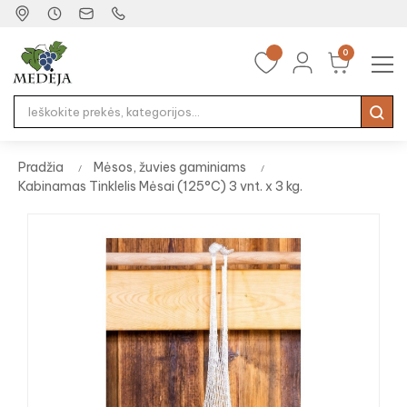
0
Tog
☰
nav
Pradžia
Mėsos, žuvies gaminiams
Kabinamas Tinklelis Mėsai (125°C) 3 vnt. x 3 kg.