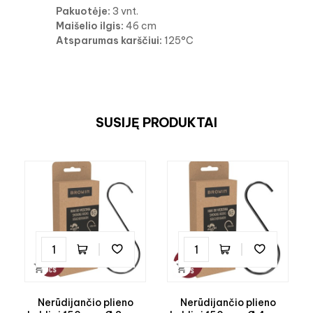
Pakuotėje:
3 vnt.
Maišelio ilgis:
46 cm
Atsparumas karščiui:
125°C
SUSIJĘ PRODUKTAI


Nerūdijančio plieno
Nerūdijančio plieno