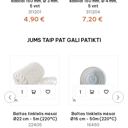
kabliai 150 mm, Ø 3 mm,
kabliai 150 mm, Ø 4 mm,
5 vnt
5 vnt
311201
311204
4,90 €
7,20 €
JUMS TAIP PAT GALI PATIKTI


‹
›
Baltas tinklelis mėsai
Baltas tinklelis mėsai
Ø22 cm - 5m (220°C)
Ø16 cm - 50m (220°C)
22405
16450