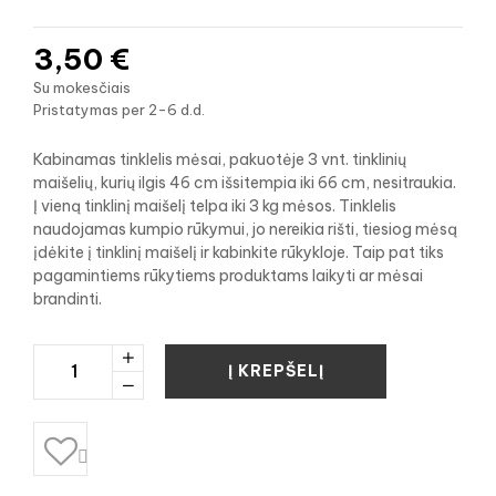
3,50 €
Su mokesčiais
Pristatymas per 2-6 d.d.
Kabinamas tinklelis mėsai, pakuotėje 3 vnt. tinklinių
maišelių, kurių ilgis 46 cm išsitempia iki 66 cm, nesitraukia.
Į vieną tinklinį maišelį telpa iki 3 kg mėsos. Tinklelis
naudojamas kumpio rūkymui, jo nereikia rišti, tiesiog mėsą
įdėkite į tinklinį maišelį ir kabinkite rūkykloje. Taip pat tiks
pagamintiems rūkytiems produktams laikyti ar mėsai
brandinti.
Į KREPŠELĮ
