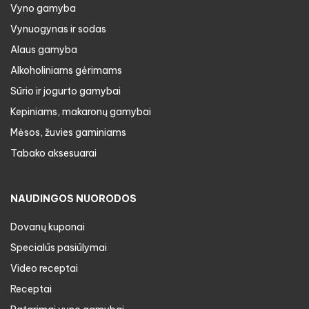
Vyno gamyba
Vynuogynas ir sodas
Alaus gamyba
Alkoholiniams gėrimams
Sūrio ir jogurto gamybai
Kepiniams, makaronų gamybai
Mėsos, žuvies gaminiams
Tabako aksesuarai
NAUDINGOS NUORODOS
Dovanų kuponai
Specialūs pasiūlymai
Video receptai
Receptai