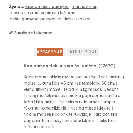
Žymos:
viskas mesos gamybai
marinavimui
mesos rukymui
kepimui
dešroms
dešru gamybai prieskoniai
tinklelis mesai

Parašyti atsiliepimą
APRAŠYMAS
ATSILIEPIMAI
Kabinamas tinklinis maišelis mėsai (125°C)
Kabinamas tinklelis mėsai, pakuotėje 3 vnt. tinklinių
maišelių, kurių ilgis 46 cm, išsitempia iki 66 cm. Į
vieną tinklinį maišelį telpa iki 3 kg mėsos. Dedant į
tinklinį maišelį mėsos nereikia papildomai surišti ar
įdėti į kitą tinklelį. Tinklelis naudojamas kumpio
rūkymui, jo nereikia rišti, tiesiog mėsą įdėkite į
tinklinį maišelį ir kabinkite rūkykloje. Taip pat tiks
pagamintiems rūkytiems produktams laikyti ar
mėsai brandinti.