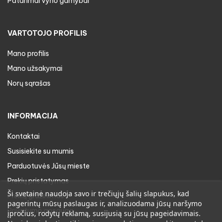
Patarimai vyno gamybai
VARTOTOJO PROFILIS
Mano profilis
Mano užsakymai
Norų sąrašas
INFORMACIJA
Kontaktai
Susisiekite su mumis
Parduotuvės Jūsų mieste
Prekių pristatymas
Ši svetainė naudoja savo ir trečiųjų šalių slapukus, kad
Prekių gražinimas
pagerintų mūsų paslaugas ir, analizuodama jūsų naršymo
Privatumo apsauga
įpročius, rodytų reklamą, susijusią su jūsų pageidavimais.