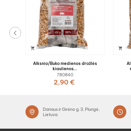
‹


Alksnio/Buko medienos drožlės
Al
kiaulienos...
780840
2,90 €
Dariaus ir Girėno g. 3, Plungė,
Lietuva