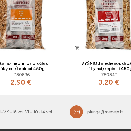

ksnio medienos drožlės
VYŠNIOS medienos drož
rūkymui/kepimui 450g
rūkymui/kepimui 450
780836
780842
2,90 €
3,20 €
I-V 9-18 val. VI - 10-14 val.
plunge@medeja.lt