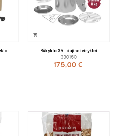

ykla
Rūkykla 35 l dujinei viryklei
330150
175,00 €

15 k