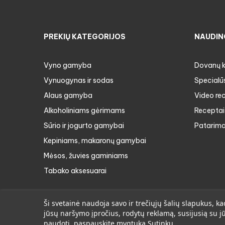
PREKIŲ KATEGORIJOS
NAUDIN
Vyno gamyba
Dovanų 
Vynuogynas ir sodas
Specialū
Alaus gamyba
Video re
Alkoholiniams gėrimams
Receptai
Sūrio ir jogurto gamybai
Patarima
Kepiniams, makaronų gamybai
Mėsos, žuvies gaminiams
Tabako aksesuarai
Ši svetainė naudoja savo ir trečiųjų šalių slapukus,
jūsų naršymo įpročius, rodytų reklamą, susijusią su 
naudoti, paspauskite mygtuką Sutinku.