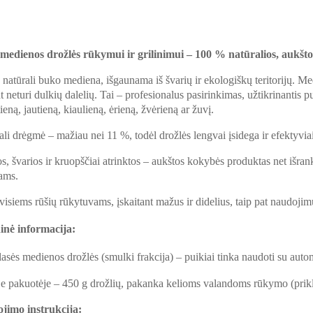
medienos drožlės rūkymui ir grilinimui – 100 % natūralios, aukšt
natūrali buko mediena, išgaunama iš švarių ir ekologiškų teritorijų. M
at neturi dulkių dalelių. Tai – profesionalus pasirinkimas, užtikrinantis p
ieną, jautieną, kiaulieną, ėrieną, žvėrieną ar žuvį.
li drėgmė – mažiau nei 11 %, todėl drožlės lengvai įsidega ir efektyvi
s, švarios ir kruopščiai atrinktos – aukštos kokybės produktas net išra
ams.
visiems rūšių rūkytuvams, įskaitant mažus ir didelius, taip pat naudojim
inė informacija:
lasės medienos drožlės (smulki frakcija) – puikiai tinka naudoti su au
e pakuotėje – 450 g drožlių, pakanka kelioms valandoms rūkymo (prik
jimo instrukcija: