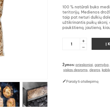
100 % natūrali buko medi
teritorijų. Medienos drož
taip pat neturi dulkių dal
užtikrinantis puikų skonį,
paukštieną, jautieną, kiau
Į 
Žymos:
prieskoniai
gamyba
viskas desroms
desros
kabli

Parašyti atsiliepimą