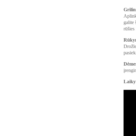
Grili
Aplink
galite
rūšies
Rūky
Drožle
pasiek
Dėmes
įrengi
Laiky