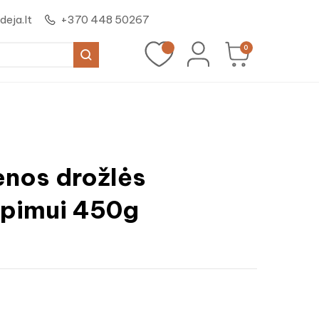
eja.lt
+370 448 50267
0
nos drožlės
epimui 450g