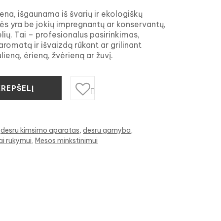
ena, išgaunama iš švarių ir ekologiškų
lės yra be jokių impregnantų ar konservantų,
elių. Tai – profesionalus pasirinkimas,
 aromatą ir išvaizdą rūkant ar grilinant
lieną, ėrieną, žvėrieną ar žuvį.
KREPŠELĮ

desru kimsimo aparatas
desru gamyba
ai rukymui
Mesos minkstinimui