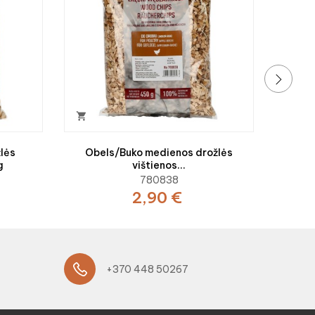
›

lės
Obels/Buko medienos drožlės
g
vištienos...
780838
2,90 €
+370 448 50267