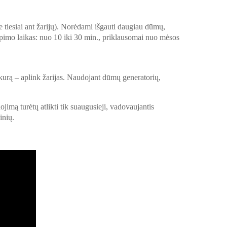
te tiesiai ant žarijų). Norėdami išgauti daugiau dūmų,
 Kepimo laikas: nuo 10 iki 30 min., priklausomai nuo mėsos
akurą – aplink žarijas. Naudojant dūmų generatorių,
jimą turėtų atlikti tik suaugusieji, vadovaujantis
inių.