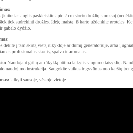
nimas:
 įkaitusias anglis paskleiskite apie 2 cm storio drožlių sluoksnį (nedėki
 šiek tiek sudrėkinti drožles. Įdėję maistą, iš karto uždenkite groteles.
 ir gabalo dydžio.
mas:
s dėkite į tam skirtą vietą rūkykloje ar dūmų generatoriuje, arba į ugni
iamas profesionalus skonis, spalva ir aromatas.
io:
Naudojant grilių ar rūkyklą būtina laikytis saugumo taisyklių. Naudo
nio naudojimo instrukcija. Saugokite vaikus ir gyvūnus nuo karštų įreng
mas:
laikyti sausoje, vėsioje vietoje.