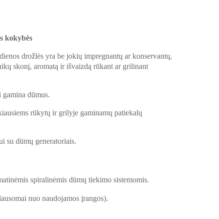
os kokybės
edienos drožlės yra be jokių impregnantų ar konservantų,
uikų skonį, aromatą ir išvaizdą rūkant ar grilinant
ai gamina dūmus.
nkiausiems rūkytų ir grilyje gaminamų patiekalų
ui su dūmų generatoriais.
tomatinėmis spiralinėmis dūmų tiekimo sistemomis.
lausomai nuo naudojamos įrangos).