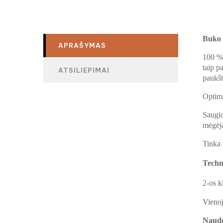
Buko 
APRAŠYMAS
100 % 
taip p
ATSILIEPIMAI
paukšt
Optima
Saugio
mėgėj
Tinka 
Techn
2-os k
Vienoj
Naudo