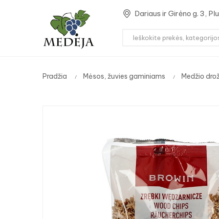
Dariaus ir Girėno g. 3, P
Pradžia
Mėsos, žuvies gaminiams
Medžio drož