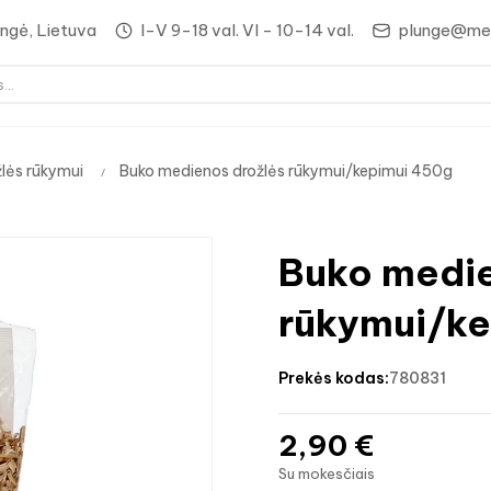
lungė, Lietuva
I-V 9-18 val. VI - 10-14 val.
plunge@med
lės rūkymui
Buko medienos drožlės rūkymui/kepimui 450g
Buko medie
rūkymui/k
prekės kodas:
780831
2,90 €
Su mokesčiais