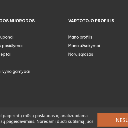
GOS NUORODOS
VARTOTOJO PROFILIS
kuponai
Mano profilis
s pasiūlymai
Mano užsakymai
ceptai
Norų sąrašas
i vyno gamybai
 kad pagerintų mūsų paslaugas ir, analizuodama
NES
jūsų pageidavimais. Norėdami duoti sutikimą juos