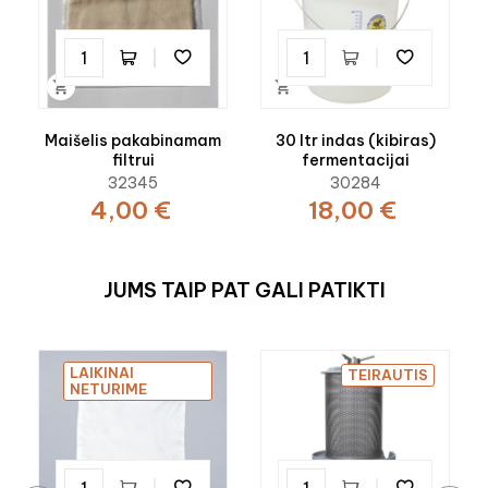


Maišelis pakabinamam
30 ltr indas (kibiras)
filtrui
fermentacijai
32345
30284
4,00 €
18,00 €
JUMS TAIP PAT GALI PATIKTI
LAIKINAI
TEIRAUTIS
NETURIME