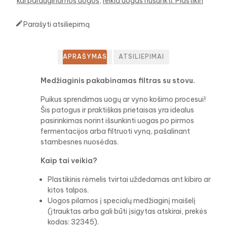
kai parauginamos uogos
reikia uogas nusunkti. Plastikin

Parašyti atsiliepimą
APRAŠYMAS
ATSILIEPIMAI
Medžiaginis pakabinamas filtras su stovu.
Puikus sprendimas uogų ar vyno košimo procesui!
Šis patogus ir praktiškas prietaisas yra idealus
pasirinkimas norint išsunkinti uogas po pirmos
fermentacijos arba filtruoti vyną, pašalinant
stambesnes nuosėdas.
Kaip tai veikia?
Plastikinis rėmelis tvirtai uždedamas ant kibiro ar
kitos talpos.
Uogos pilamos į specialų medžiaginį maišelį
(įtrauktas arba gali būti įsigytas atskirai, prekės
kodas: 32345).