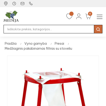
0
Tog
☰
nav
Pradžia
Vyno gamyba
Presai
Medžiaginis pakabinamas filtras su stoveliu