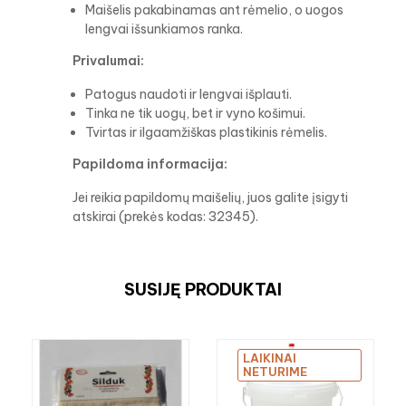
Maišelis pakabinamas ant rėmelio, o uogos
lengvai išsunkiamos ranka.
Privalumai:
Patogus naudoti ir lengvai išplauti.
Tinka ne tik uogų, bet ir vyno košimui.
Tvirtas ir ilgaamžiškas plastikinis rėmelis.
Papildoma informacija:
Jei reikia papildomų maišelių, juos galite įsigyti
atskirai (prekės kodas: 32345).
SUSIJĘ PRODUKTAI
LAIKINAI
NETURIME