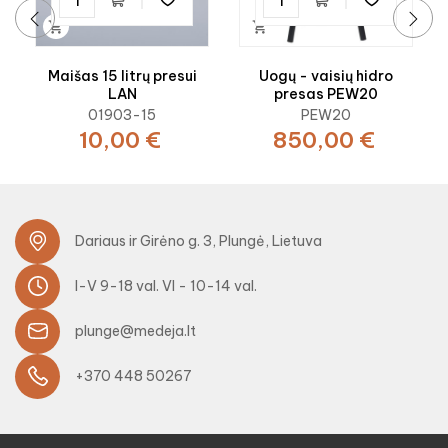


‹
›
Maišas 15 litrų presui
Uogų - vaisių hidro
LAN
presas PEW20
01903-15
PEW20
10,00 €
850,00 €
Dariaus ir Girėno g. 3, Plungė, Lietuva
I-V 9-18 val. VI - 10-14 val.
plunge@medeja.lt
+370 448 50267