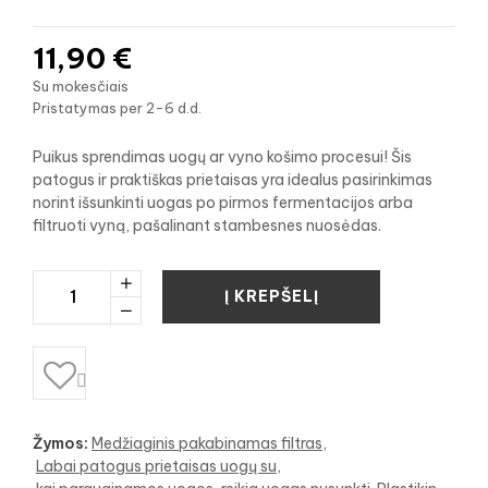
11,90 €
Su mokesčiais
Pristatymas per 2-6 d.d.
Puikus sprendimas uogų ar vyno košimo procesui! Šis
patogus ir praktiškas prietaisas yra idealus pasirinkimas
norint išsunkinti uogas po pirmos fermentacijos arba
filtruoti vyną, pašalinant stambesnes nuosėdas.
Į KREPŠELĮ

Žymos:
Medžiaginis pakabinamas filtras
Labai patogus prietaisas uogų su