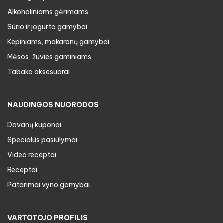
Alkoholiniams gėrimams
Sūrio ir jogurto gamybai
Kepiniams, makaronų gamybai
Mėsos, žuvies gaminiams
Tabako aksesuarai
NAUDINGOS NUORODOS
Dovanų kuponai
Specialūs pasiūlymai
Video receptai
Receptai
Patarimai vyno gamybai
VARTOTOJO PROFILIS