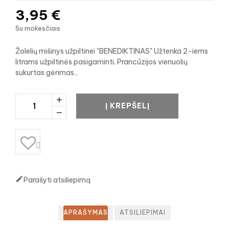
3,95 €
Su mokesčiais
Žolelių mišinys užpiltinei "BENEDIKTINAS" Užtenka 2-iems
litrams užpiltinės pasigaminti. Prancūzijos vienuolių
sukurtas gėrimas.,
Į KREPŠELĮ


Parašyti atsiliepimą
APRAŠYMAS
ATSILIEPIMAI