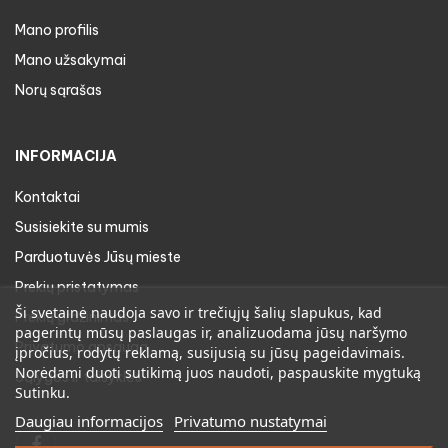
Mano profilis
Mano užsakymai
Norų sąrašas
INFORMACIJA
Kontaktai
Susisiekite su mumis
Parduotuvės Jūsų mieste
Prekių pristatymas
Ši svetainė naudoja savo ir trečiųjų šalių slapukus, kad
Prekių gražinimas
pagerintų mūsų paslaugas ir, analizuodama jūsų naršymo
Privatumo apsauga
įpročius, rodytų reklamą, susijusią su jūsų pageidavimais.
Norėdami duoti sutikimą juos naudoti, paspauskite mygtuką
Sąlygos ir taisyklės
Sutinku.
Daugiau informacijos
Privatumo nustatymai
Facebook