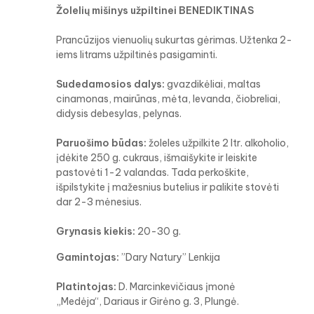
Žolelių mišinys užpiltinei BENEDIKTINAS
Prancūzijos vienuolių sukurtas gėrimas. Užtenka 2-
iems litrams užpiltinės pasigaminti.
Sudedamosios dalys:
gvazdikėliai, maltas
cinamonas, mairūnas, mėta, levanda, čiobreliai,
didysis debesylas, pelynas.
Paruošimo būdas:
žoleles užpilkite 2 ltr. alkoholio,
įdėkite 250 g. cukraus, išmaišykite ir leiskite
pastovėti 1-2 valandas. Tada perkoškite,
išpilstykite į mažesnius butelius ir palikite stovėti
dar 2-3 mėnesius.
Grynasis kiekis:
20-30 g.
Gamintojas:
”Dary Natury” Lenkija
Platintojas:
D. Marcinkevičiaus įmonė
„Medėja“, Dariaus ir Girėno g. 3, Plungė.