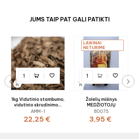
JUMS TAIP PAT GALI PATIKTI
LAIKINAI
NETURIME


‹
›
1kg Vidutinio stambumo,
Žolelių mišinys
vidutinio skrudinimo...
MEDŽIOTOJŲ
AMM-1
80075
22,25 €
3,95 €