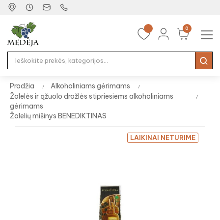
0
Tog
☰
nav
Pradžia
Alkoholiniams gėrimams
Žolelės ir ąžuolo drožlės stipriesiems alkoholiniams
gėrimams
Žolelių mišinys BENEDIKTINAS
LAIKINAI NETURIME