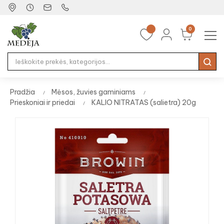
0
Tog
☰
nav
Pradžia
Mėsos, žuvies gaminiams
Prieskoniai ir priedai
KALIO NITRATAS (salietra) 20g