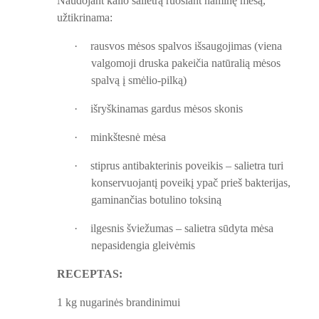
Naudojant kalio salietrą ruošiant naminę mėsą,
užtikrinama:
·
rausvos mėsos spalvos išsaugojimas (viena
valgomoji druska pakeičia natūralią mėsos
spalvą į smėlio-pilką)​
·
išryškinamas gardus mėsos skonis
·
minkštesnė mėsa
·
stiprus antibakterinis poveikis – salietra turi
konservuojantį poveikį ypač prieš bakterijas,
gaminančias botulino toksiną
·
ilgesnis šviežumas – salietra sūdyta mėsa
nepasidengia gleivėmis
RECEPTAS:
1 kg nugarinės brandinimui