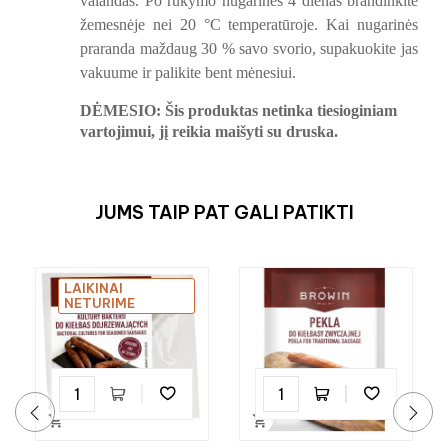
valandas. Po rūkymo nugarines 4 dienas brandinkite
žemesnėje nei 20 °C temperatūroje. Kai nugarinės
praranda maždaug 30 % savo svorio, supakuokite jas
vakuume ir palikite bent mėnesiui.
DĖMESIO: Šis produktas netinka tiesioginiam
vartojimui, jį reikia maišyti su druska.
JUMS TAIP PAT GALI PATIKTI
LAIKINAI
NETURIME

