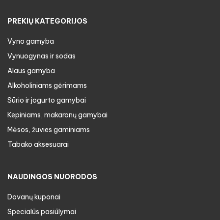
PREKIŲ KATEGORIJOS
Vyno gamyba
Vynuogynas ir sodas
Alaus gamyba
Alkoholiniams gėrimams
Sūrio ir jogurto gamybai
Kepiniams, makaronų gamybai
Mėsos, žuvies gaminiams
Tabako aksesuarai
NAUDINGOS NUORODOS
Dovanų kuponai
Specialūs pasiūlymai