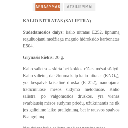
APRAŠYMAS
ATSILIEPIMAI
KALIO NITRATAS (SALIETRA)
Sudedamosios dalys:
kalio nitratas E252, lipnumą
reguliuojanti medžiaga magnio hidroksido karbonatas
E504.
Grynasis kiekis:
20 g.
Kalio salietra – skirta bet kokios rūšies mėsai sūdyti.
Kalio salietra, dar žinoma kaip kalio nitratas (KNO₃),
yra bespalvė kristalinė druska (E 252), naudojama
tradiciniuose mėsos sūdymo metoduose. Kalio
salietra, po valgomosios druskos, yra vienas
svarbiausių mėsos sūdymo priedų, užtikrinantis ne tik
jos galiojimo laiko prailginimą, bet ir rausvos spalvos
išsaugojimą.