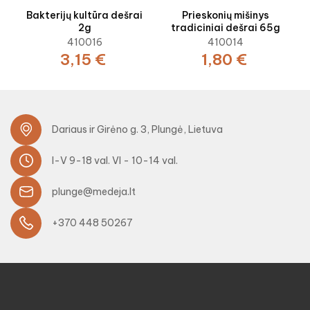
‹
›
Bakterijų kultūra dešrai
Prieskonių mišinys
2g
tradiciniai dešrai 65g
410016
410014
3,15 €
1,80 €
Dariaus ir Girėno g. 3, Plungė, Lietuva
I-V 9-18 val. VI - 10-14 val.
plunge@medeja.lt
+370 448 50267