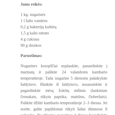
Jums reikės:
1 kg. nugarinės
1 l šalto vandens
0,2 g bakterijų kultūrų
1,5 g kalio nitrato
4 g cukraus
90 g druskos
Paruošimas:
Nugarines kruopščiai nuplaukite, panardinkite į
marinatą ir palikite 24 valandoms kambario
temperatūroje. Tada nugarine 5 dienoms palaikykite
šaldytuve. Išimkite iš šaldytuvo, nusausinkite ir
pagardinkite mėsą žolelių mišiniu (laukiniais
česnakais, rūkyta paprika, mairūnu, čiobreliais).
Palikite džiūti kambario temperatūroje 2–3 dienas. Jei
norite, galite papildomai rūkyti šaltai dūmuose 8