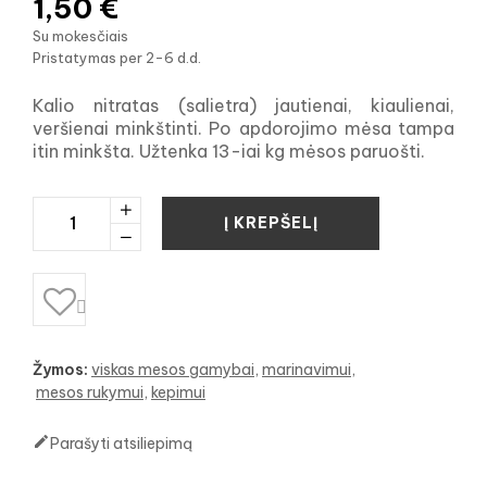
1,50 €
Su mokesčiais
Pristatymas per 2-6 d.d.
Kalio nitratas (salietra) jautienai, kiaulienai,
veršienai minkštinti. Po apdorojimo mėsa tampa
itin minkšta. Užtenka 13-iai kg mėsos paruošti.
Į KREPŠELĮ

Žymos:
viskas mesos gamybai
marinavimui
mesos rukymui
kepimui

Parašyti atsiliepimą