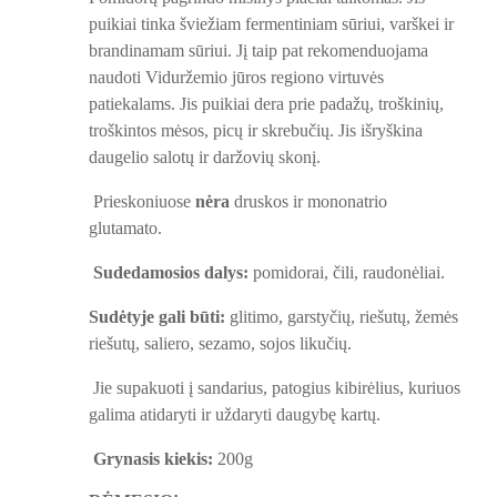
puikiai tinka šviežiam fermentiniam sūriui, varškei ir
brandinamam sūriui. Jį taip pat rekomenduojama
naudoti Viduržemio jūros regiono virtuvės
patiekalams. Jis puikiai dera prie padažų, troškinių,
troškintos mėsos, picų ir skrebučių. Jis išryškina
daugelio salotų ir daržovių skonį.
Prieskoniuose
nėra
druskos ir mononatrio
glutamato.
Sudedamosios dalys:
pomidorai, čili, raudonėliai.
Sudėtyje gali būti:
glitimo, garstyčių, riešutų, žemės
riešutų, saliero, sezamo, sojos likučių.
Jie supakuoti į sandarius, patogius kibirėlius, kuriuos
galima atidaryti ir uždaryti daugybę kartų.
Grynasis kiekis:
200g