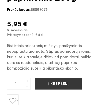
prekės kodas:
SE897076
5,95 €
Su mokesčiais
Pristatymas per 2-6 d.d.
Išskirtinis prieskonių mišinys, pasižymintis
nepaprastu aromatu. Stiprus pomidorų skonis,
kurį suteikia saulėje džiovinti pomidorai, puikiai
dera su raudonėliais, o aitrioji paprikos
kompozicija suteikia pikantiško skonio.
Į KREPŠELĮ
