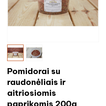
Pomidorai su
raudonėliais ir
aitriosiomis
paprikomis 200g