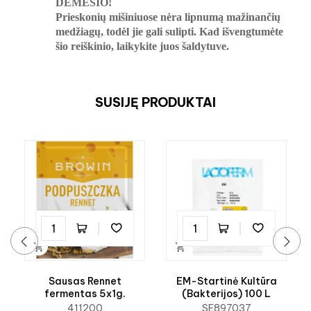
DĖMESIO!
Prieskonių mišiniuose nėra lipnumą mažinančių
medžiagų, todėl jie gali sulipti. Kad išvengtumėte
šio reiškinio, laikykite juos šaldytuve.
SUSIJĘ PRODUKTAI


‹
›
Sausas Rennet
EM-Startinė Kultūra
fermentas 5x1g.
(Bakterijos) 100 L
411200
SE897037