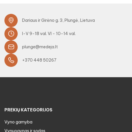
Dariaus ir Girėno g. 3, Plungė, Lietuva
I-V 9-18 val. VI - 10-14 val.
plunge@medeja.lt
+370 448 50267
PREKIŲ KATEGORIJOS
Vyno gamyba
Vynuogynas ir sodas