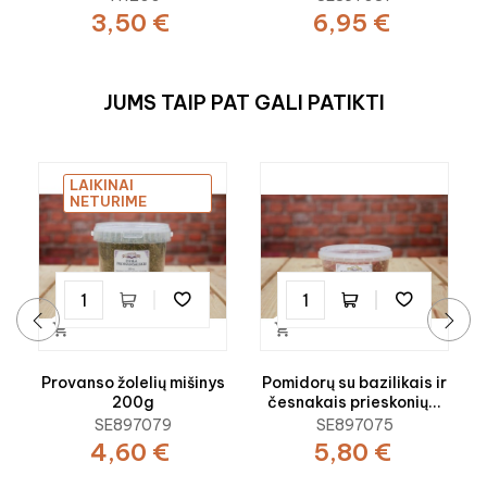
3,50 €
6,95 €
JUMS TAIP PAT GALI PATIKTI
LAIKINAI
NETURIME


‹
›
Provanso žolelių mišinys
Pomidorų su bazilikais ir
200g
česnakais prieskonių...
SE897079
SE897075
4,60 €
5,80 €