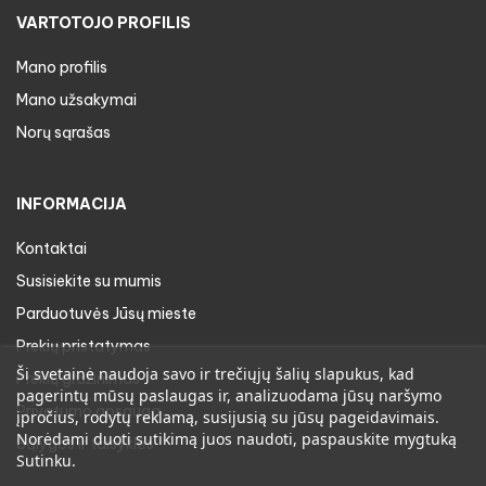
VARTOTOJO PROFILIS
Mano profilis
Mano užsakymai
Norų sąrašas
INFORMACIJA
Kontaktai
Susisiekite su mumis
Parduotuvės Jūsų mieste
Prekių pristatymas
Ši svetainė naudoja savo ir trečiųjų šalių slapukus, kad
Prekių gražinimas
pagerintų mūsų paslaugas ir, analizuodama jūsų naršymo
Privatumo apsauga
įpročius, rodytų reklamą, susijusią su jūsų pageidavimais.
Norėdami duoti sutikimą juos naudoti, paspauskite mygtuką
Sąlygos ir taisyklės
Sutinku.