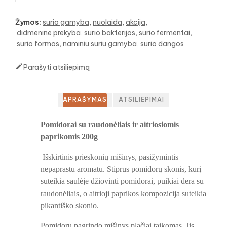
Žymos:
surio gamyba
nuolaida
akcija
didmenine prekyba
surio bakterijos
surio fermentai
surio formos
naminiu suriu gamyba
surio dangos

Parašyti atsiliepimą
APRAŠYMAS
ATSILIEPIMAI
Pomidorai su raudonėliais ir aitriosiomis
paprikomis 200g
Išskirtinis prieskonių mišinys, pasižymintis
nepaprastu aromatu. Stiprus pomidorų skonis, kurį
suteikia saulėje džiovinti pomidorai, puikiai dera su
raudonėliais, o aitrioji paprikos kompozicija suteikia
pikantiško skonio.
Pomidorų pagrindo mišinys plačiai taikomas. Jis