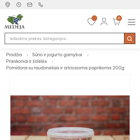
0
Tog
☰
nav
Pradžia
Sūrio ir jogurto gamybai
Prieskoniai ir žolelės
Pomidorai su raudonėliais ir aitriosiomis paprikomis 200g