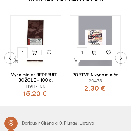


‹
›
Vyno mielės REDFRUIT -
PORTVEIN vyno mielės
BOŽOLE - 100 g.
20475
11911-100
2,30 €
15,20 €
Dariaus ir Girėno g. 3, Plungė, Lietuva