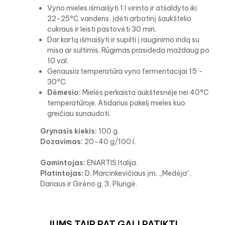
Vyno mieles išmaišyti 1 l virinto ir atšaldyto iki
22-25°C vandens, įdėti arbatinį šaukštelio
cukraus ir leisti pastovėti 30 min.
Dar kartą išmaišyti ir supilti į rauginimo indą su
misa ar sultimis. Rūgimas prasideda maždaug po
10 val.
15 -
Geriausia temperatūra vyno fermentacijai
30ºC
Dėmesio:
Mielės perkaista aukštesnėje nei 40°C
temperatūroje. Atidarius pakelį mieles kuo
greičiau sunaudoti.
Grynasis kiekis:
100 g.
Dozavimas:
20-40 g/100 l.
Gamintojas:
ENARTIS Italija.
Platintojas:
D. Marcinkevičiaus įm. „Medėja“,
Dariaus ir Girėno g. 3, Plungė.
JUMS TAIP PAT GALI PATIKTI