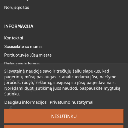
Norų sąrašas
INFORMACIJA
Kontaktai
Susisiekite su mumis
Parduotuvės Jūsų mieste
Prekių pristatymas
Ši svetainė naudoja savo ir trečiųjų šalių slapukus, kad
Prekių gražinimas
pagerintų mūsų paslaugas ir, analizuodama jūsų naršymo
Privatumo apsauga
įpročius, rodytų reklamą, susijusią su jūsų pageidavimais.
Norėdami duoti sutikimą juos naudoti, paspauskite mygtuką
Sąlygos ir taisyklės
Sutinku.
Daugiau informacijos
Privatumo nustatymai
Facebook
NESUTINKU