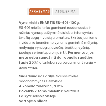
APRAŠYMAS
ATSILIEPIMAI
Vyno mielės ENARTIS ES-401-100g.
ES 401 mielės tinka gaminant raudonuosius ir
rožinius vynus pasižyminčiais labai
intensyviais
šviežių uogų - vaisių aromatais.
Skirtos
jauniems
ir vidutinio brandinimo vynams gaminti iš mėlynių,
mėlynųjų vynuogių, aviečių, braškių, vyšnių,
juodųjų serbentų, aronijų ir t.t.
Fermentacijos
metu geba sumažinti dalį obuolių rūgšties
(apie 25%)
o tai labai svarbu gaminant vaisių –
uogų vynus.
Sudedamosios dalys
: Sausos mielės
Saccharomyces Cerevisiae .
Alkoholio tolerancija
15%
Poveikis kitoms mielėms:
Neutralus
Laikyti:
sausoje vietoje
Vartojimo būdas: