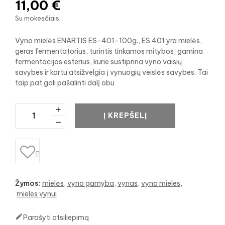
11,00 €
Su mokesčiais
Vyno mielės ENARTIS ES-401-100g., ES 401 yra mielės,
geras fermentatorius, turintis tinkamos mitybos, gamina
fermentacijos esterius, kurie sustiprina vyno vaisių
savybes ir kartu atsižvelgia į vynuogių veislės savybes. Tai
taip pat gali pašalinti dalį obu
Į KREPŠELĮ

Žymos:
mielės
vyno gamyba
vynas
vyno mieles
mieles vynui

Parašyti atsiliepimą