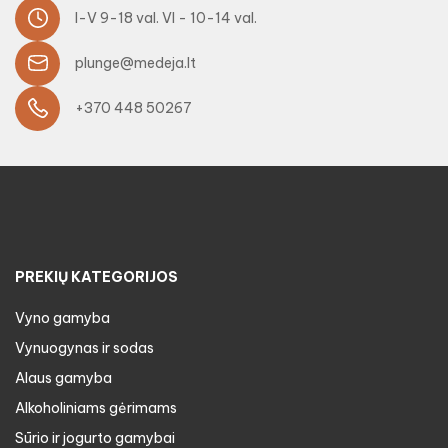
I-V 9-18 val. VI - 10-14 val.
plunge@medeja.lt
+370 448 50267
PREKIŲ KATEGORIJOS
Vyno gamyba
Vynuogynas ir sodas
Alaus gamyba
Alkoholiniams gėrimams
Sūrio ir jogurto gamybai