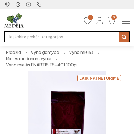
0
Tog
☰
nav
Pradžia
Vyno gamyba
Vyno mielės
Mielės raudonam vynui
Vyno mielės ENARTIS ES-401 100g
LAIKINAI NETURIME