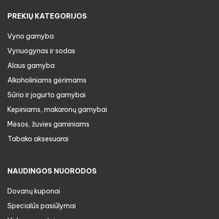
PREKIŲ KATEGORIJOS
Vyno gamyba
Vynuogynas ir sodas
Alaus gamyba
Alkoholiniams gėrimams
Sūrio ir jogurto gamybai
Kepiniams, makaronų gamybai
Mėsos, žuvies gaminiams
Tabako aksesuarai
NAUDINGOS NUORODOS
Dovanų kuponai
Specialūs pasiūlymai