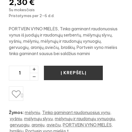
2,30 €
Su mokesčiais
Pristatymas per 2-6 d.d.
PORTVEIN VYNO MIELĖS, Tinka gaminant raudonuosius
vynus iš juodųjų ir raudonųjų serbentų, mėlynųjų slyvų,
vyšnių, mėlynių, mėlynųjų ir raudonųjų vynuogių,
gervuogių, aronijų,aviečių, braškių. Portvein vyno mielės
tinka gaminant sausus bei saldžius namini
Į KREPŠELĮ

Žymos:
mėlynių
Tinka gaminant raudonuosius vynu
vyšnių
mėlynųjų slyvų
mėlynųjų ir raudonųjų vynuogių
gervuogių
aronijų
aviečių
PORTVEIN VYNO MIELĖS
braškių. Portvein vyno mielės t