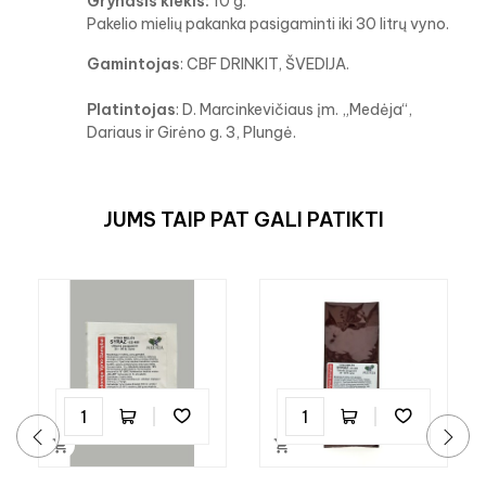
Grynasis kiekis:
10 g.
Pakelio mielių pakanka pasigaminti iki 30 litrų vyno.
Gamintojas
: CBF DRINKIT, ŠVEDIJA.
Platintojas
: D. Marcinkevičiaus įm. „Medėja“,
Dariaus ir Girėno g. 3, Plungė.
JUMS TAIP PAT GALI PATIKTI


‹
›