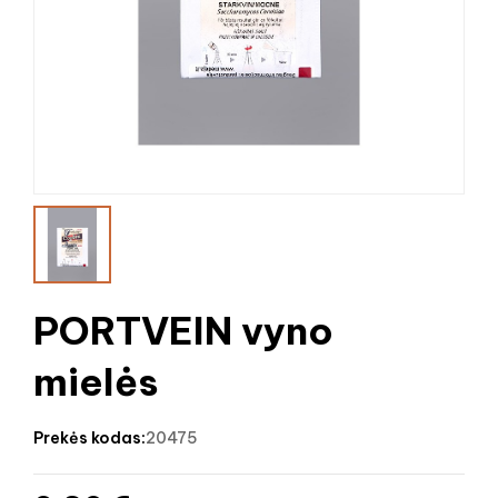
PORTVEIN vyno
mielės
prekės kodas:
20475