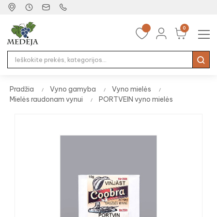
0
Tog
☰
nav
Pradžia
Vyno gamyba
Vyno mielės
Mielės raudonam vynui
PORTVEIN vyno mielės