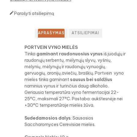

Parašyti atsiliepimą
APRAŠYMAS
ATSILIEPIMAI
PORTVEIN VYNO MIELĖS
Tinka
gaminant raudonuosius vynus
iš juodųjų ir
raudonųjų serbentų, mėlynųjų slyvų, vyšnių,
mėlynių, mėlynųjų ir raudonųjų vynuogių,
gervuogių, aronijų,aviečių, braškių. Portvein vyno
mielės tinka gaminant
sausus bei saldžius
naminius vynus ir turinčius daug alkoholio.
Geriausia temperatūra vyno fermentacijai 22-
25°C, maksimali 27°C. Pastaba: aukštesnėje nei
+30°C temperatūroje mielės žūva.
Sudedamosios dalys
: Sausosios
Saccharomyces Cerevisiae mielės.