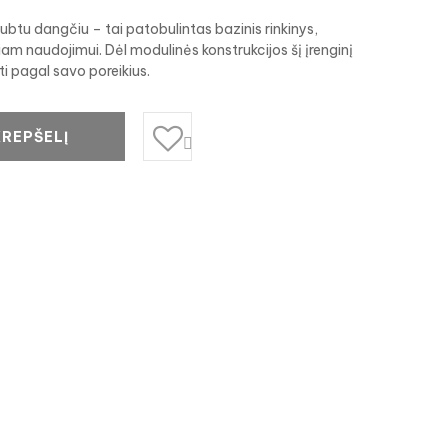
gaubtu dangčiu – tai patobulintas bazinis rinkinys,
am naudojimui. Dėl modulinės konstrukcijos šį įrenginį
yti pagal savo poreikius.
KREPŠELĮ
