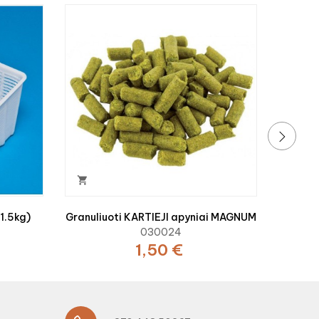

PL
›

(1.5kg)
Granuliuoti KARTIEJI apyniai MAGNUM
030024
1,50 €