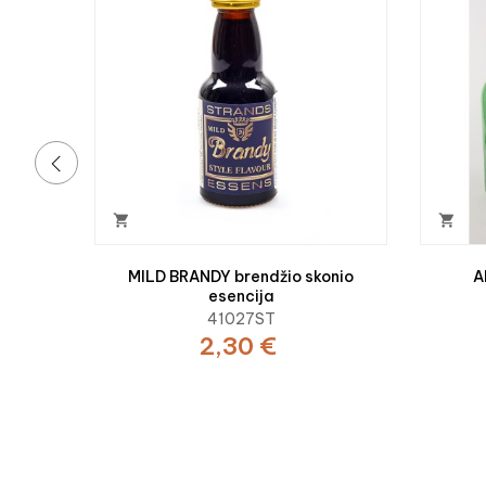
‹


MILD BRANDY brendžio skonio
A
esencija
41027ST
2,30 €