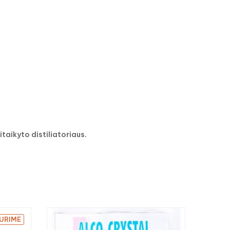
itaikyto distiliatoriaus.

TURIME