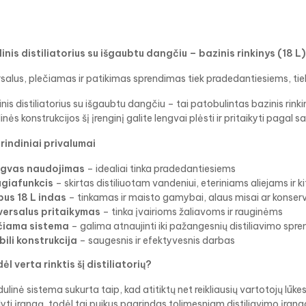
inis distiliatorius su išgaubtu dangčiu – bazinis rinkinys (18 L)
salus, plečiamas ir patikimas sprendimas tiek pradedantiesiems, ti
nis distiliatorius su išgaubtu dangčiu – tai patobulintas bazinis rin
nės konstrukcijos šį įrenginį galite lengvai plėsti ir pritaikyti pagal s
rindiniai privalumai
gvas naudojimas
– idealiai tinka pradedantiesiems
giafunkcis
– skirtas distiliuotam vandeniui, eteriniams aliejams ir
pus 18 L indas
– tinkamas ir maisto gamybai, alaus misai ar konser
versalus pritaikymas
– tinka įvairioms žaliavoms ir rauginėms
čiama sistema
– galima atnaujinti iki pažangesnių distiliavimo spr
bili konstrukcija
– saugesnis ir efektyvesnis darbas
ėl verta rinktis šį distiliatorių?
ulinė sistema sukurta taip, kad atitiktų net reikliausių vartotojų lūke
yti įrangą, todėl tai puikus pagrindas tolimesniam distiliavimo įrang