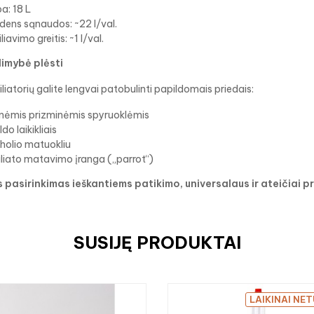
a: 18 L
dens sąnaudos: ~22 l/val.
iliavimo greitis: ~1 l/val.
imybė plėsti
tiliatorių galite lengvai patobulinti papildomais priedais:
inėmis prizminėmis spyruoklėmis
ldo laikikliais
holio matuokliu
iliato matavimo įranga („parrot“)
s pasirinkimas ieškantiems patikimo, universalaus ir ateičiai pr
SUSIJĘ PRODUKTAI
LAIKINAI NE