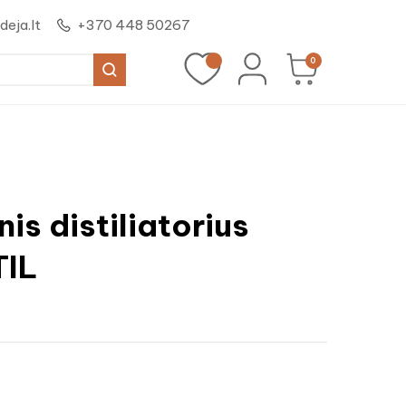
eja.lt
+370 448 50267
0
nis distiliatorius
IL