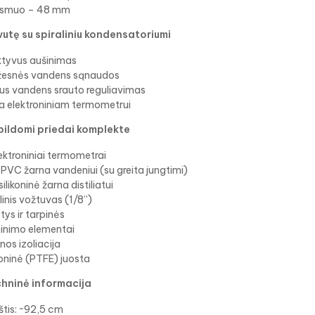
rsmuo – 48 mm
utę su spiraliniu kondensatoriumi
ktyvus aušinimas
esnės vandens sąnaudos
lus vandens srauto reguliavimas
ta elektroniniam termometrui
pildomi priedai komplekte
ektroniniai termometrai
PVC žarna vandeniui (su greita jungtimi)
silikoninė žarna distiliatui
linis vožtuvas (1/8”)
tys ir tarpinės
tinimo elementai
nos izoliacija
oninė (PTFE) juosta
hninė informacija
štis: ~92,5 cm