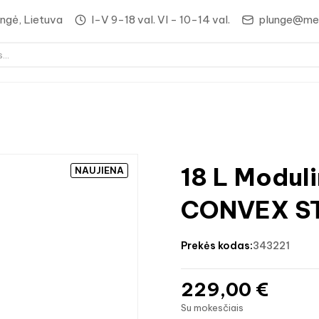
lungė, Lietuva
I-V 9-18 val. VI - 10-14 val.
plunge@med
18 L Moduli
NAUJIENA
CONVEX ST
prekės kodas:
343221
229,00 €
Su mokesčiais