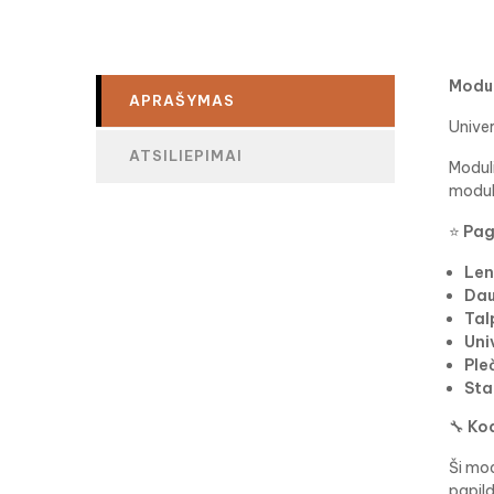
Modul
APRAŠYMAS
Univer
ATSILIEPIMAI
Moduli
moduli
⭐
Pag
Len
Dau
Tal
Uni
Ple
Sta
🔧
Kod
Ši mod
papild