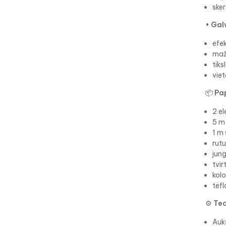
ske
•
Galv
efe
maž
tiks
vie
📦
Pa
2 el
5 m 
1 m 
rutu
jung
tvir
kolo
tefl
⚙️
Tec
Auk