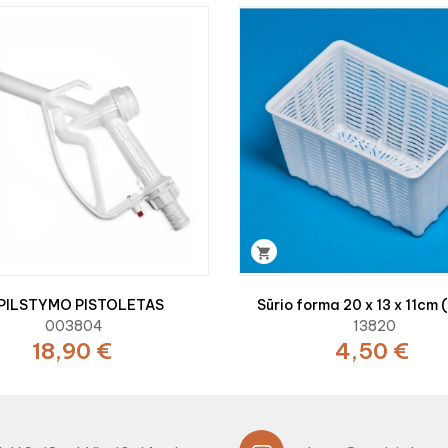

ŠPILSTYMO PISTOLETAS
Sūrio forma 20 x 13 x 11cm 
003804
13820
18,90 €
4,50 €