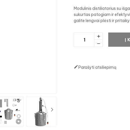
Modulinis distiliatorius su iš
sukurtas patogiam ir efektyvi
galite lengvai plėsti ir pritaik
Į 

Parašyti atsiliepimą