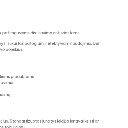
ek pažengusiems distiliavimo entuziastams
kinys, sukurtas patogiam ir efektyviam naudojimui. Dėl
avo poreikius.
 kitiems produktams
vavimui
endimų
sčius. Standartizuotos jungtys leidžia lengvai keisti ar
os tobulinimui.