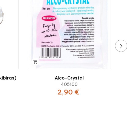
›

kibiras)
Alco-Crystal
405100
2,90 €