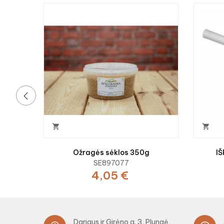
‹


Ožragės sėklos 350g
I
SE897077
4,05 €
Dariaus ir Girėno g. 3, Plungė,