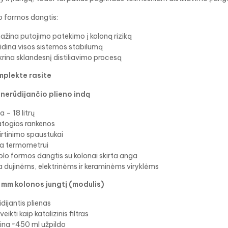
o formos dangtis:
ažina putojimo patekimo į koloną riziką
idina visos sistemos stabilumą
krina sklandesnį distiliavimo procesą
plekte rasite
 nerūdijančio plieno indą
a – 18 litrų
atogios rankenos
irtinimo spaustukai
a termometrui
lo formos dangtis su kolonai skirta anga
a dujinėms, elektrinėms ir keraminėms viryklėms
 mm kolonos jungtį (modulis)
dijantis plienas
 veikti kaip katalizinis filtras
pina ~450 ml užpildo