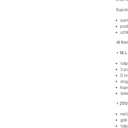
Kupol
sum
pad
užti
🧰
Kom
•
18 L
talp
2 p
5 tv
ang
kupo
tink
•
250
nerū
gali
tal