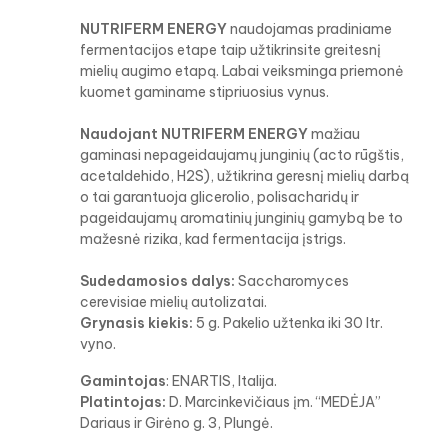
NUTRIFERM ENERGY
naudojamas pradiniame
fermentacijos etape taip užtikrinsite greitesnį
mielių augimo etapą. Labai veiksminga priemonė
kuomet gaminame stipriuosius vynus.
Naudojant NUTRIFERM ENERGY
mažiau
gaminasi nepageidaujamų junginių (acto rūgštis,
acetaldehido, H2S), užtikrina geresnį mielių darbą
o tai garantuoja glicerolio, polisacharidų ir
pageidaujamų aromatinių junginių gamybą be to
mažesnė rizika, kad fermentacija įstrigs.
Sudedamosios dalys:
Saccharomyces
cerevisiae mielių autolizatai.
Grynasis kiekis:
5 g. Pakelio užtenka iki 30 ltr.
vyno.
Gamintojas
: ENARTIS, Italija.
Platintojas:
D. Marcinkevičiaus įm. “MEDĖJA”
Dariaus ir Girėno g. 3, Plungė.