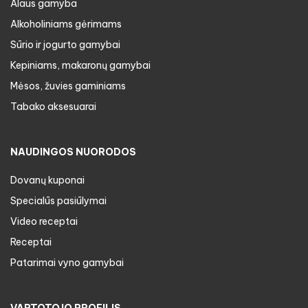
Alaus gamyba
Alkoholiniams gėrimams
Sūrio ir jogurto gamybai
Kepiniams, makaronų gamybai
Mėsos, žuvies gaminiams
Tabako aksesuarai
NAUDINGOS NUORODOS
Dovanų kuponai
Specialūs pasiūlymai
Video receptai
Receptai
Patarimai vyno gamybai
VARTOTOJO PROFILIS