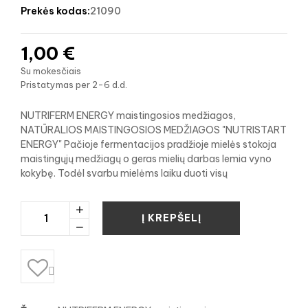
prekės kodas:
21090
1,00 €
Su mokesčiais
Pristatymas per 2-6 d.d.
NUTRIFERM ENERGY maistingosios medžiagos,
NATŪRALIOS MAISTINGOSIOS MEDŽIAGOS "NUTRISTART
ENERGY" Pačioje fermentacijos pradžioje mielės stokoja
maistingųjų medžiagų o geras mielių darbas lemia vyno
kokybę. Todėl svarbu mielėms laiku duoti visų
Į KREPŠELĮ
