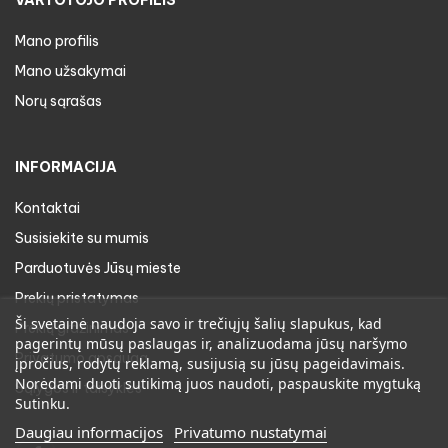
Mano profilis
Mano užsakymai
Norų sąrašas
INFORMACIJA
Kontaktai
Susisiekite su mumis
Parduotuvės Jūsų mieste
Prekių pristatymas
Ši svetainė naudoja savo ir trečiųjų šalių slapukus, kad
Prekių gražinimas
pagerintų mūsų paslaugas ir, analizuodama jūsų naršymo
Privatumo apsauga
įpročius, rodytų reklamą, susijusią su jūsų pageidavimais.
Norėdami duoti sutikimą juos naudoti, paspauskite mygtuką
Sąlygos ir taisyklės
Sutinku.
Daugiau informacijos
Privatumo nustatymai