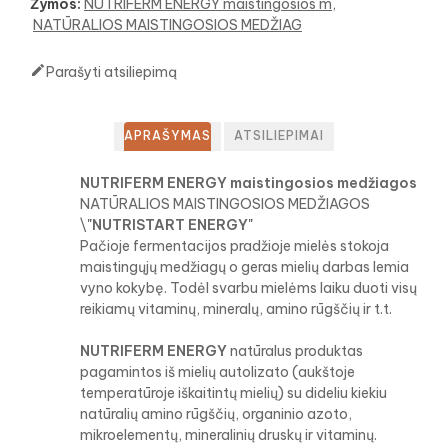
Žymos:
NUTRIFERM ENERGY maistingosios m
NATŪRALIOS MAISTINGOSIOS MEDŽIAG

Parašyti atsiliepimą
APRAŠYMAS
ATSILIEPIMAI
NUTRIFERM ENERGY maistingosios medžiagos
NATŪRALIOS MAISTINGOSIOS MEDŽIAGOS
\
"NUTRISTART ENERGY"
Pačioje fermentacijos pradžioje mielės stokoja
maistingųjų medžiagų o geras mielių darbas lemia
vyno kokybę. Todėl svarbu mielėms laiku duoti visų
reikiamų vitaminų, mineralų, amino rūgščių ir t.t.
NUTRIFERM ENERGY
natūralus produktas
pagamintos iš mielių autolizato (aukštoje
temperatūroje iškaitintų mielių) su dideliu kiekiu
natūralių amino rūgščių, organinio azoto,
mikroelementų, mineralinių druskų ir vitaminų.