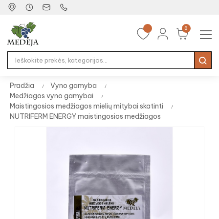
0
Tog
☰
nav
Pradžia
Vyno gamyba
Medžiagos vyno gamybai
Maistingosios medžiagos mielių mitybai skatinti
NUTRIFERM ENERGY maistingosios medžiagos