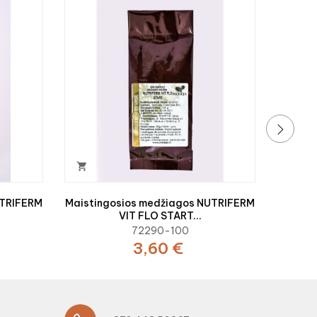
Maisti
›

UTRIFERM
Maistingosios medžiagos NUTRIFERM
VIT FLO START...
72290-100
3,60 €