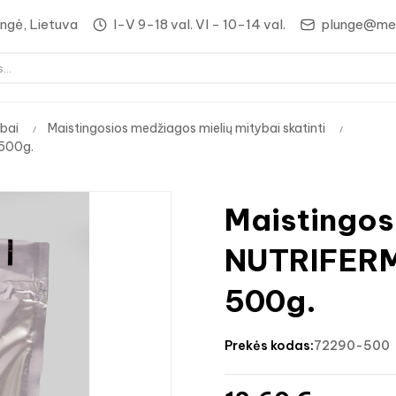
lungė, Lietuva
I-V 9-18 val. VI - 10-14 val.
plunge@med
bai
Maistingosios medžiagos mielių mitybai skatinti
 500g.
Maistingos
NUTRIFERM
500g.
prekės kodas:
72290-500