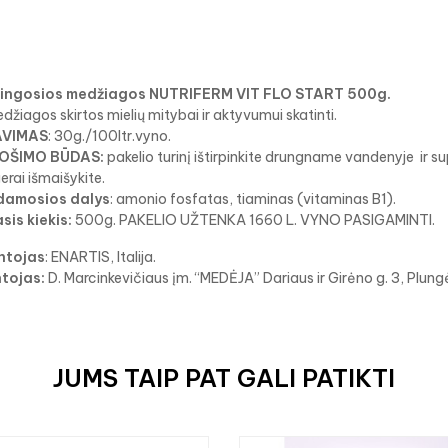
ingosios medžiagos NUTRIFERM VIT FLO START 500g.
džiagos skirtos mielių mitybai ir aktyvumui skatinti.
VIMAS
: 30g./100ltr.vyno.
OŠIMO BŪDAS:
pakelio turinį ištirpinkite drungname vandenyje ir sup
erai išmaišykite.
damosios dalys
: amonio fosfatas, tiaminas (vitaminas B1).
sis kiekis:
500g. PAKELIO UŽTENKA 1660 L. VYNO PASIGAMINTI.
ntojas
: ENARTIS, Italija.
ntojas:
D. Marcinkevičiaus įm. “MEDĖJA” Dariaus ir Girėno g. 3, Plung
JUMS TAIP PAT GALI PATIKTI