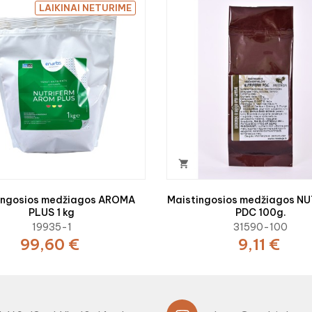
LAIKINAI NETURIME

ingosios medžiagos AROMA
Maistingosios medžiagos N
PLUS 1 kg
PDC 100g.
19935-1
31590-100
99,60 €
9,11 €