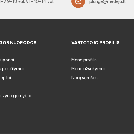
I-V 9-18 val. VI - 10-14 val.
plunge@medeja.lt
GOS NUORODOS
VARTOTOJO PROFILIS
kuponai
Mano profilis
s pasiūlymai
Mano užsakymai
ceptai
Norų sąrašas
i vyno gamybai