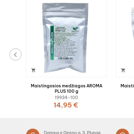
‹


Maistingosios medžiagos AROMA
Maist
PLUS 100 g
19934-100
14,95 €
Dariaus ir Girėno g. 3, Plungė,