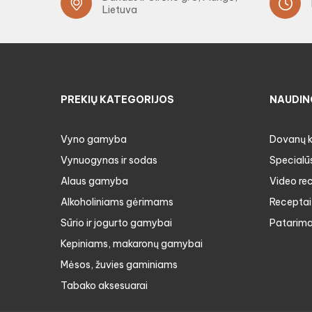
Lietuva
PREKIŲ KATEGORIJOS
NAUDIN
Vyno gamyba
Dovanų 
Vynuogynas ir sodas
Specialū
Alaus gamyba
Video re
Alkoholiniams gėrimams
Receptai
Sūrio ir jogurto gamybai
Patarima
Kepiniams, makaronų gamybai
Mėsos, žuvies gaminiams
Tabako aksesuarai