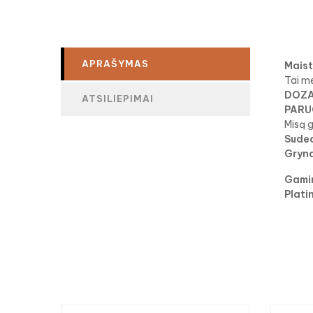
APRAŠYMAS
Maist
Tai me
DOZA
ATSILIEPIMAI
PARU
Misą g
Sude
Gryna
Gami
Plati