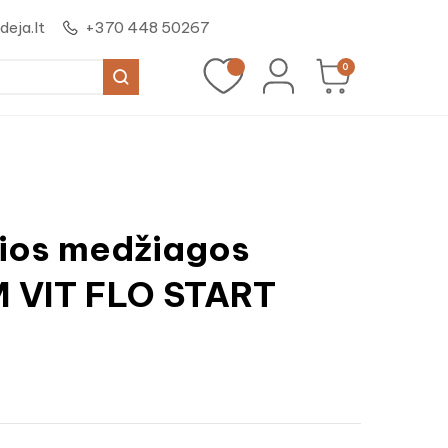
eja.lt
+370 448 50267
0
ios medžiagos
 VIT FLO START