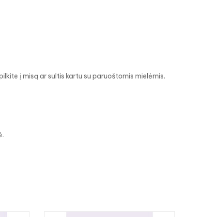
ilkite į misą ar sultis kartu su paruoštomis mielėmis.
ė.
