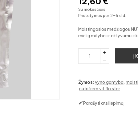
12,60 €
Su mokesčiais
Pristatymas per 2-6 d.d.
Maistingosios medžiagos NU
mielių mitybai ir aktyvumui ska
Į 
Žymos:
vyno gamyba
maist
nutriferm vit flo star

Parašyti atsiliepimą