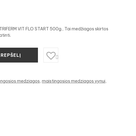
TRIFERM VIT FLO START 500g., Tai medžiagos skirtos
tinti.
KREPŠELĮ

ingosios medziagos
maistingosios medziagos vynui