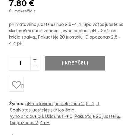
7,80 €
Su mokesčiais
pH matavimo juostelės nuo 2,8-4,4, Spalvotos juostelės
skirtos išmatuoti vandens, vyno ar alaus pH. Užlašinus
keičia spalvą., Pakuotėje 20 juostelių., Diapazonas 2,8-
4,4 pH.
Į KREPŠELĮ

Žymos:
pH matavimo juostelės nuo 2
8-4
4
Spalvotos juostelės skirtos išma
vyno ar alaus pH. Užlašinus keič
Pakuotėje 20 juostelių.
Diapazonas 2
4 pH.