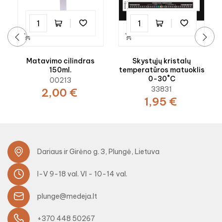


‹
›
Matavimo cilindras
Skystųjų kristalų
150ml.
temperatūros matuoklis
0-30˚C
00213
33831
2,00 €
1,95 €
Dariaus ir Girėno g. 3, Plungė, Lietuva
I-V 9-18 val. VI - 10-14 val.
plunge@medeja.lt
+370 448 50267