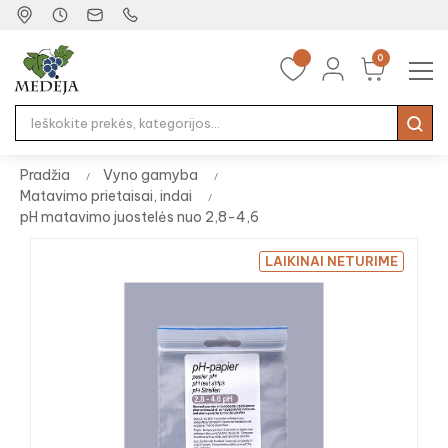
0
Tog
☰
nav
Pradžia
Vyno gamyba
Matavimo prietaisai, indai
pH matavimo juostelės nuo 2,8-4,6
LAIKINAI NETURIME