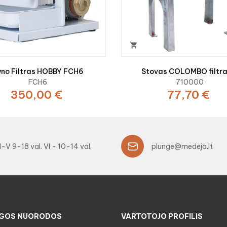

no Filtras HOBBY FCH6
Stovas COLOMBO filtr
FCH6
710000
350,00 €
77,70 €
I-V 9-18 val. VI - 10-14 val.
plunge@medeja.lt
GOS NUORODOS
VARTOTOJO PROFILIS