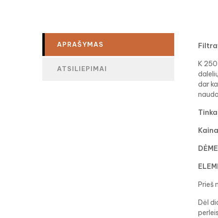
APRAŠYMAS
Filtr
K 250
ATSILIEPIMAI
daleli
dar ka
naudot
Tinka
Kaina
DĖME
ELEM
Prieš
Dėl di
perlei