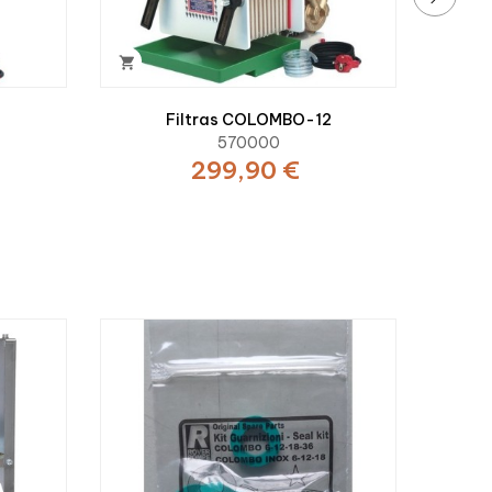
›

Filtras COLOMBO-12
570000
299,90 €

Fi