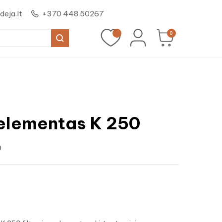
eja.lt
+370 448 50267
0
 elementas K 250
0