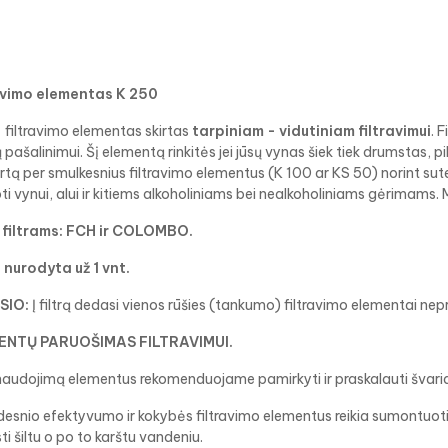
avimo elementas K 250
filtravimo elementas skirtas
tarpiniam - vidutiniam filtravimui
. 
ų pašalinimui. Šį elementą rinkitės jei jūsų vynas šiek tiek drumstas, pilna
rtą per smulkesnius filtravimo elementus (K 100 ar KS 50) norint sute
i vynui, alui ir kitiems alkoholiniams bei nealkoholiniams gėrimam
 filtrams: FCH ir COLOMBO.
 nurodyta už 1 vnt.
SIO:
Į filtrą dedasi vienos rūšies (tankumo) filtravimo elementai nepri
ENTŲ PARUOŠIMAS FILTRAVIMUI.
 naudojimą elementus rekomenduojame pamirkyti ir praskalauti švar
desnio efektyvumo ir kokybės filtravimo elementus reikia sumontuoti į f
sti šiltu o po to karštu vandeniu.