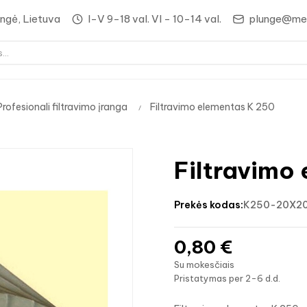
lungė, Lietuva
I-V 9-18 val. VI - 10-14 val.
plunge@med
Profesionali filtravimo įranga
Filtravimo elementas K 250
Filtravimo
prekės kodas:
K250-20X2
0,80 €
Su mokesčiais
Pristatymas per 2-6 d.d.