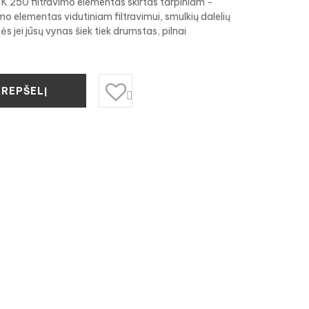
 K 250 filtravimo elementas skirtas tarpiniam -
vimo elementas vidutiniam filtravimui, smulkių dalelių
ės jei jūsų vynas šiek tiek drumstas, pilnai
KREPŠELĮ
