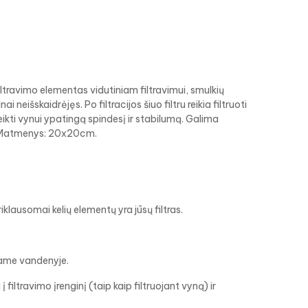
Filtravimo elementas vidutiniam filtravimui, smulkių
i neišskaidrėjęs. Po filtracijos šiuo filtru reikia filtruoti
ikti vynui ypatingą spindesį ir stabilumą. Galima
s. Matmenys: 20x20cm.
klausomai kelių elementų yra jūsų filtras.
iame vandenyje.
iltravimo įrenginį (taip kaip filtruojant vyną) ir