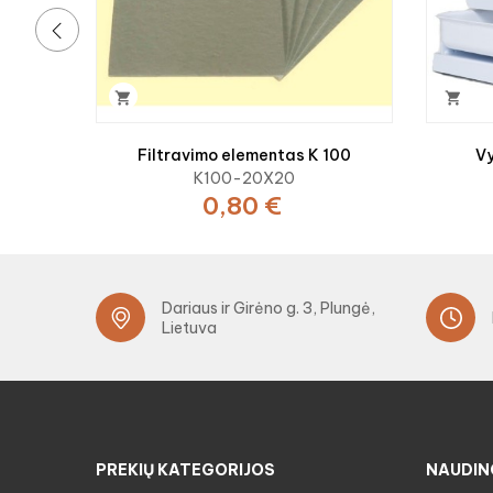
‹


Filtravimo elementas K 100
Vy
K100-20X20
0,80 €
Dariaus ir Girėno g. 3, Plungė,
Lietuva
PREKIŲ KATEGORIJOS
NAUDIN