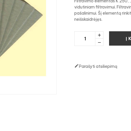
Filtravimo elementas K 250, ,
vidutiniam filtravimui. Filtra
pašalinimui. Šį elementą rinkit
neišskaidrėjęs.
Į 

Parašyti atsiliepimą