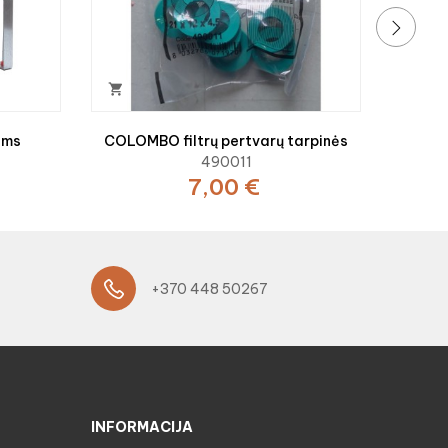
›

ams
COLOMBO filtrų pertvarų tarpinės
490011
7,00 €
+370 448 50267
INFORMACIJA