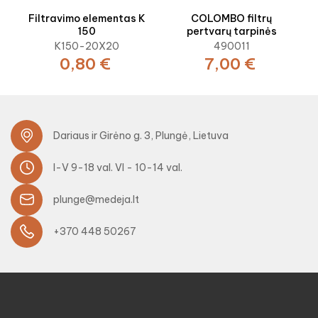
‹
›
Filtravimo elementas K
COLOMBO filtrų
150
pertvarų tarpinės
K150-20X20
490011
0,80 €
7,00 €
Dariaus ir Girėno g. 3, Plungė, Lietuva
I-V 9-18 val. VI - 10-14 val.
plunge@medeja.lt
+370 448 50267