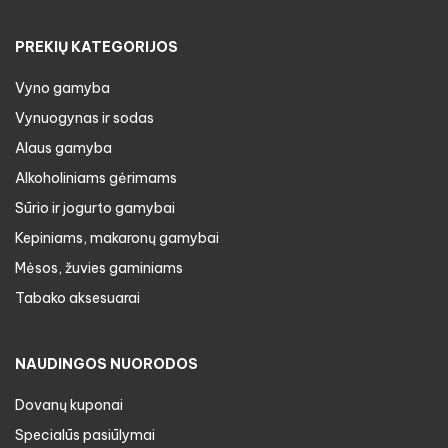
PREKIŲ KATEGORIJOS
Vyno gamyba
Vynuogynas ir sodas
Alaus gamyba
Alkoholiniams gėrimams
Sūrio ir jogurto gamybai
Kepiniams, makaronų gamybai
Mėsos, žuvies gaminiams
Tabako aksesuarai
NAUDINGOS NUORODOS
Dovanų kuponai
Specialūs pasiūlymai