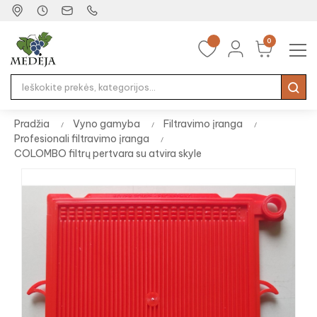
0
Tog
☰
nav
Pradžia
Vyno gamyba
Filtravimo įranga
Profesionali filtravimo įranga
COLOMBO filtrų pertvara su atvira skyle