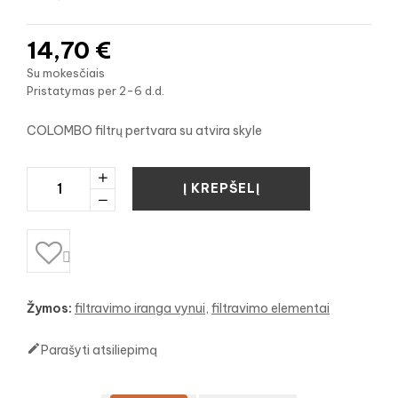
14,70 €
Su mokesčiais
Pristatymas per 2-6 d.d.
COLOMBO filtrų pertvara su atvira skyle
Į KREPŠELĮ

Žymos:
filtravimo iranga vynui
filtravimo elementai

Parašyti atsiliepimą