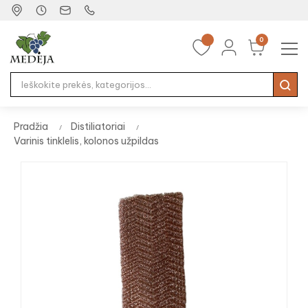
0
Tog
☰
nav
Pradžia
Distiliatoriai
Varinis tinklelis, kolonos užpildas