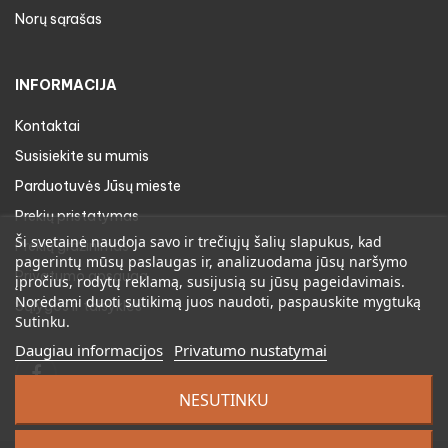
Norų sąrašas
INFORMACIJA
Kontaktai
Susisiekite su mumis
Parduotuvės Jūsų mieste
Prekių pristatymas
Ši svetainė naudoja savo ir trečiųjų šalių slapukus, kad
Prekių gražinimas
pagerintų mūsų paslaugas ir, analizuodama jūsų naršymo
Privatumo apsauga
įpročius, rodytų reklamą, susijusią su jūsų pageidavimais.
Norėdami duoti sutikimą juos naudoti, paspauskite mygtuką
Sąlygos ir taisyklės
Sutinku.
Daugiau informacijos
Privatumo nustatymai
Facebook
NESUTINKU