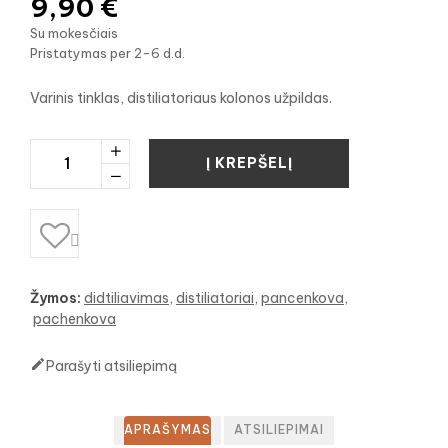
9,90 €
Su mokesčiais
Pristatymas per 2-6 d.d.
Varinis tinklas, distiliatoriaus kolonos užpildas.
Į KREPŠELĮ

Žymos:
didtiliavimas
distiliatoriai
pancenkova
pachenkova

Parašyti atsiliepimą
APRAŠYMAS
ATSILIEPIMAI