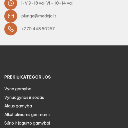
I-V 9-18 val. VI - 10-14 val.
plunge@medeja.lt
+370 448 50267
PREKIŲ KATEGORIJOS
Vyno gamyba
Vynuogynas ir sodas
Alaus gamyba
Alkoholiniams gėrimams
Sūrio ir jogurto gamybai