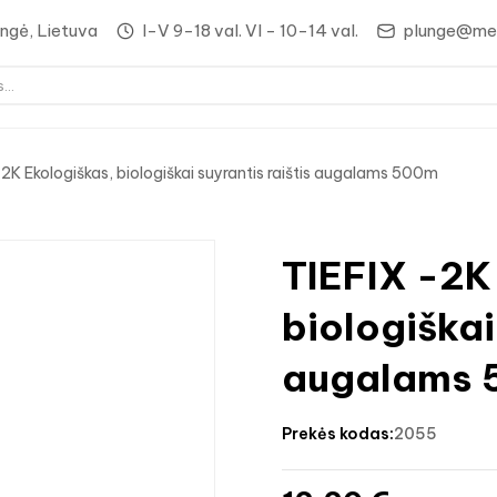
lungė, Lietuva
I-V 9-18 val. VI - 10-14 val.
plunge@med
-2K Ekologiškas, biologiškai suyrantis raištis augalams 500m
TIEFIX -2K
biologiškai
augalams 
prekės kodas:
2055