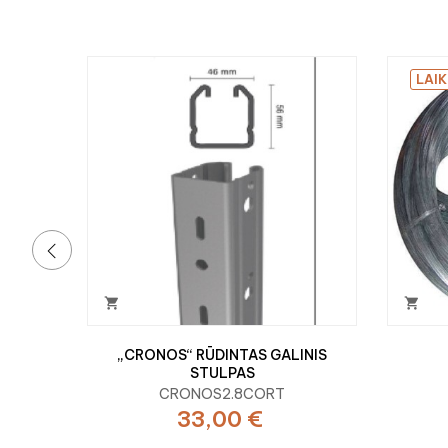
LAIK
‹


„CRONOS“ RŪDINTAS GALINIS
STULPAS
CRONOS2.8CORT
33,00 €