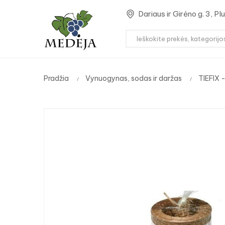
Dariaus ir Girėno g. 3, P
Pradžia
Vynuogynas, sodas ir daržas
TIEFIX 