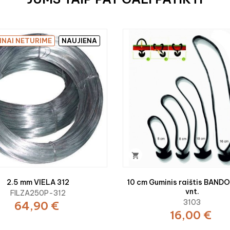
INAI NETURIME
NAUJIENA

2.5 mm VIELA 312
10 cm Guminis raištis BAND
vnt.
FILZA250P-312
3103
64,90 €
16,00 €