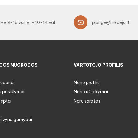
I-V 9-18 val. VI - 10-14 val.
plunge@medeja.lt
GOS NUORODOS
VARTOTOJO PROFILIS
kuponai
Mano profilis
s pasiūlymai
Mano užsakymai
ceptai
Norų sąrašas
i vyno gamybai