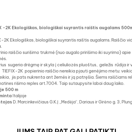
X -2K
Ekologiškas, biologiškai suyrantis raištis augalams 500
-2K Ekologiškas, biologiškai suyrantis raištis augalams. Raiščio vi
.
inio raiščio surišimo trukmė (nuo augalo pririšimo iki suyrimo) api
ės.
rius
sugeria drėgmę ir skyla į celiuliozės pluoštus,
geležis
rūdija ir
TIEFIX-2K
popierinio raiščio nereikia pjauti genėjimo metu: veikia
ikia,
jis pats nukrenta ant žemės ir ją patręšia.
Šiems raiščiams r
tines rišimo reples art.7004. Taip sutaupysite labai daug laiko.
yje 500 m
minta
Italijoje
ntojas
D. Marcinkevičiaus G.K.Į „Medėja“, Dariaus ir Girėno g. 3, Plun
JUMS TAIP PAT GALI PATIKTI