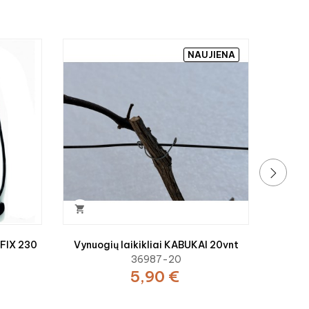

NAUJIENA
AT
›

OFIX 230
Vynuogių laikikliai KABUKAI 20vnt
36987-20
5,90 €