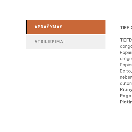
APRAŠYMAS
TIEFI
TIEFIX
ATSILIEPIMAI
danga
Popier
drėgm
Popie
Be to,
nebere
automa
Ritin
Paga
Plati