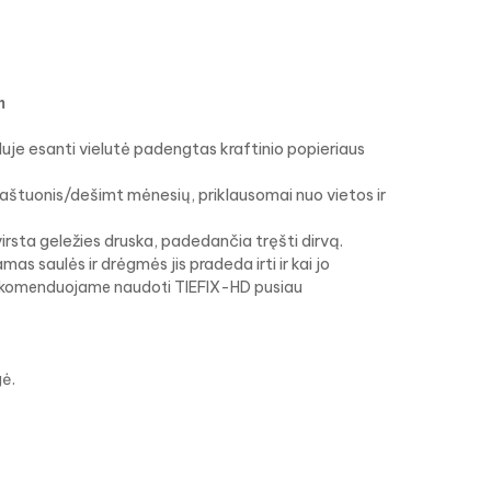
m
duje esanti vielutė padengtas kraftinio popieriaus
e aštuonis/dešimt mėnesių, priklausomai nuo vietos ir
 virsta geležies druska, padedančia tręšti dirvą.
mas saulės ir drėgmės jis pradeda irti ir kai jo
ekomenduojame naudoti TIEFIX-HD pusiau
gė.