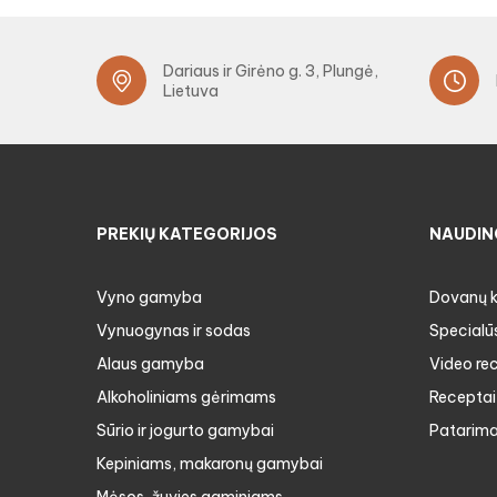
Dariaus ir Girėno g. 3, Plungė,
Lietuva
PREKIŲ KATEGORIJOS
NAUDIN
Vyno gamyba
Dovanų 
Vynuogynas ir sodas
Specialū
Alaus gamyba
Video re
Alkoholiniams gėrimams
Receptai
Sūrio ir jogurto gamybai
Patarima
Kepiniams, makaronų gamybai