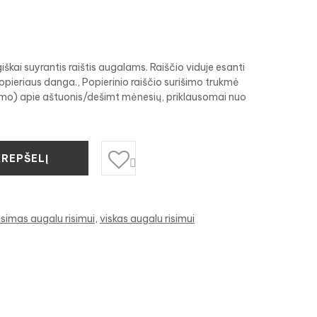
škai suyrantis raištis augalams. Raiščio viduje esanti
opieriaus danga., Popierinio raiščio surišimo trukmė
yrimo) apie aštuonis/dešimt mėnesių, priklausomai nuo
KREPŠELĮ

isimas augalu risimui
viskas augalu risimui