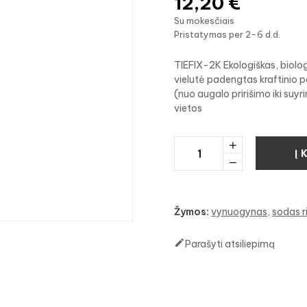
12,20 €
Su mokesčiais
Pristatymas per 2-6 d.d.
TIEFIX-2K Ekologiškas, biologi
vielutė padengtas kraftinio p
(nuo augalo pririšimo iki su
vietos
Į 
Žymos:
vynuogynas
sodas r

Parašyti atsiliepimą