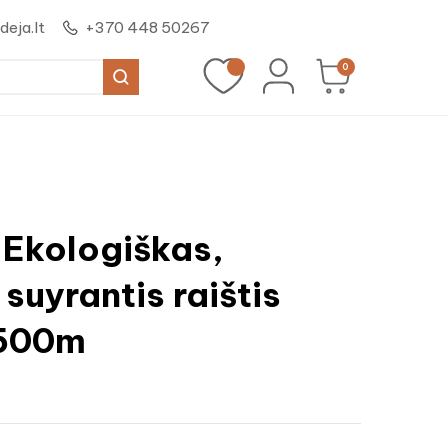
eja.lt
+370 448 50267
0
 Ekologiškas,
 suyrantis raištis
500m