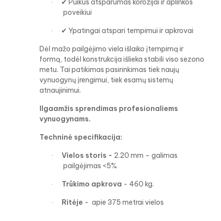
Puikus atsparumas korozijai ir aplinkos
✔
·
poveikiui
Ypatingai atspari tempimui ir apkrovai
✔
·
Dėl mažo pailgėjimo viela išlaiko įtempimą ir
formą, todėl konstrukcija išlieka stabili viso sezono
metu. Tai patikimas pasirinkimas tiek naujų
vynuogynų įrengimui, tiek esamų sistemų
atnaujinimui.
Ilgaamžis sprendimas profesionaliems
vynuogynams.
Techninė specifikacija:
Vielos storis -
2.20 mm – galimas
·
pailgėjimas <5%
Trūkimo apkrova
- 460 kg.
·
Ritėje
- apie 375 metrai vielos
·