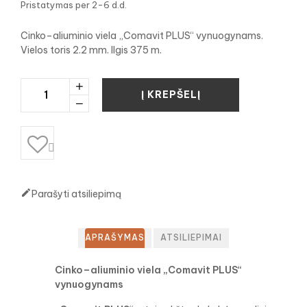
Pristatymas per 2-6 d.d.
Cinko–aliuminio viela „Comavit PLUS“ vynuogynams.
Vielos toris 2.2 mm. Ilgis 375 m.
Į KREPŠELĮ


Parašyti atsiliepimą
APRAŠYMAS
ATSILIEPIMAI
Cinko–aliuminio viela „Comavit PLUS“
vynuogynams