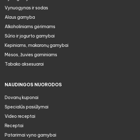
Vynuogynas ir sodas
Alaus gamyba
Alkoholiniams gėrimams
Sūrio ir jogurto gamybai
Kepiniams, makaronų gamybai
Mėsos, žuvies gaminiams
Tabako aksesuarai
NAUDINGOS NUORODOS
Dovanų kuponai
Specialūs pasiūlymai
Video receptai
Receptai
Patarimai vyno gamybai