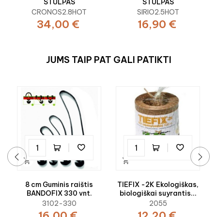
STULPAS
STULPAS
CRONOS2.8HOT
SIRIO2.5HOT
34,00 €
16,90 €
JUMS TAIP PAT GALI PATIKTI


‹
›
8 cm Guminis raištis
TIEFIX -2K Ekologiškas,
BANDOFIX 330 vnt.
biologiškai suyrantis...
3102-330
2055
16,00 €
12,20 €