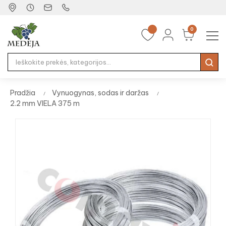
0
Tog
☰
nav
Pradžia
Vynuogynas, sodas ir daržas
2.2 mm VIELA 375 m