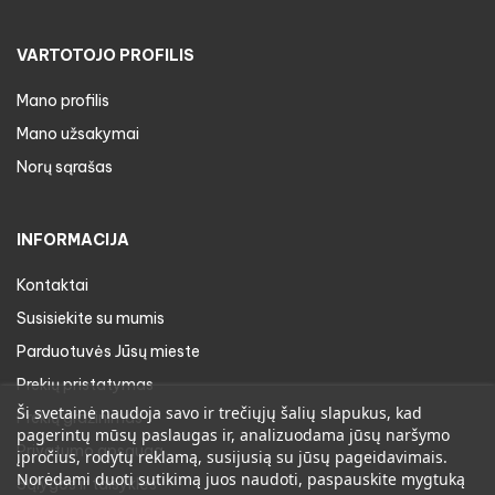
VARTOTOJO PROFILIS
Mano profilis
Mano užsakymai
Norų sąrašas
INFORMACIJA
Kontaktai
Susisiekite su mumis
Parduotuvės Jūsų mieste
Prekių pristatymas
Ši svetainė naudoja savo ir trečiųjų šalių slapukus, kad
Prekių gražinimas
pagerintų mūsų paslaugas ir, analizuodama jūsų naršymo
Privatumo apsauga
įpročius, rodytų reklamą, susijusią su jūsų pageidavimais.
Norėdami duoti sutikimą juos naudoti, paspauskite mygtuką
Sąlygos ir taisyklės