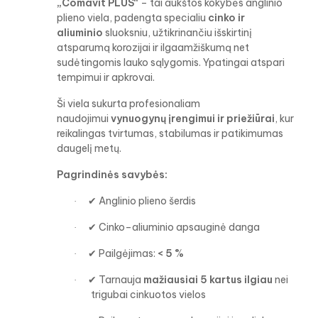
„Comavit PLUS“
– tai aukštos kokybės anglinio
plieno viela, padengta specialiu
cinko ir
aliuminio
sluoksniu, užtikrinančiu išskirtinį
atsparumą korozijai ir ilgaamžiškumą net
sudėtingomis lauko sąlygomis. Ypatingai atspari
tempimui ir apkrovai.
Ši viela sukurta profesionaliam
naudojimui
vynuogynų įrengimui ir priežiūrai
, kur
reikalingas tvirtumas, stabilumas ir patikimumas
daugelį metų.
Pagrindinės savybės:
Anglinio plieno šerdis
✔
·
Cinko–aliuminio apsauginė danga
✔
·
Pailgėjimas:
< 5 %
✔
·
Tarnauja
mažiausiai 5 kartus ilgiau
nei
✔
·
trigubai cinkuotos vielos