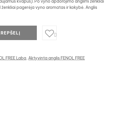
daujamus kvapus). Po vyno apdorojimo anglimi ženkliai
l ženkliai pagerėja vyno aromatas ir kokybė. Anglis
KREPŠELĮ

NOL FREE Laba
Aktyvinta anglis FENOL FREE