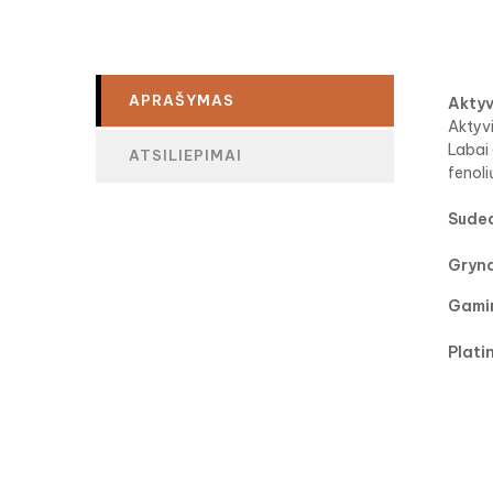
APRAŠYMAS
Aktyv
Aktyv
Labai 
ATSILIEPIMAI
fenoli
Suded
Gryna
Gamin
Plati