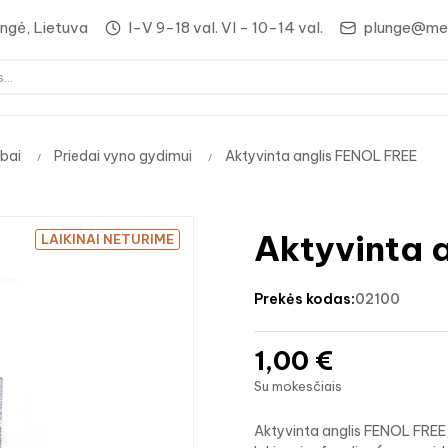
lungė, Lietuva
I-V 9-18 val. VI - 10-14 val.
plunge@med
bai
Priedai vyno gydimui
Aktyvinta anglis FENOL FREE
Aktyvinta 
LAIKINAI NETURIME
prekės kodas:
02100
1,00 €
Su mokesčiais
Aktyvinta anglis FENOL FREE,