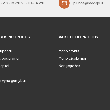
I-V 9-18 val. VI - 10-14 val.
plunge@medeja.lt
GOS NUORODOS
VARTOTOJO PROFILIS
kuponai
Mano profilis
s pasiūlymai
Mano užsakymai
ceptai
Norų sąrašas
i vyno gamybai