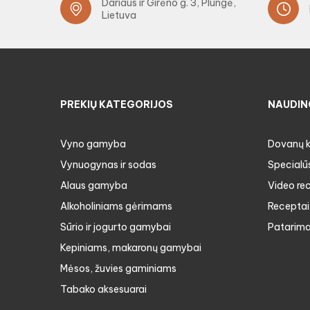
Dariaus ir Girėno g. 3, Plungė,
Lietuva
PREKIŲ KATEGORIJOS
NAUDIN
Vyno gamyba
Dovanų 
Vynuogynas ir sodas
Specialū
Alaus gamyba
Video re
Alkoholiniams gėrimams
Receptai
Sūrio ir jogurto gamybai
Patarima
Kepiniams, makaronų gamybai
Mėsos, žuvies gaminiams
Tabako aksesuarai