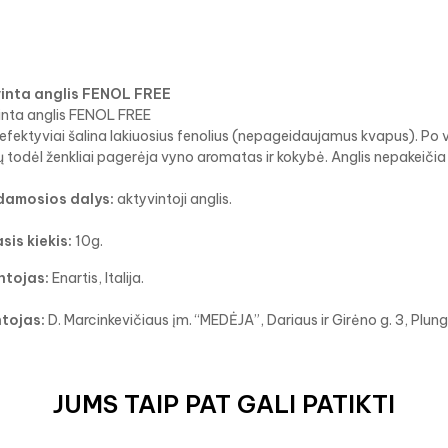
inta anglis FENOL FREE
inta anglis FENOL FREE
efektyviai šalina lakiuosius fenolius (nepageidaujamus kvapus). Po 
ų todėl ženkliai pagerėja vyno aromatas ir kokybė. Anglis nepakeičia 
amosios dalys:
aktyvintoji anglis.
sis kiekis:
10g.
tojas:
Enartis, Italija.
ntojas:
D. Marcinkevičiaus įm. “MEDĖJA”, Dariaus ir Girėno g. 3, Plung
JUMS TAIP PAT GALI PATIKTI