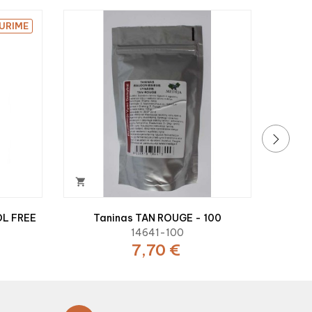

TURIME
Putoji
›

OL FREE
Taninas TAN ROUGE - 100
14641-100
7,70 €