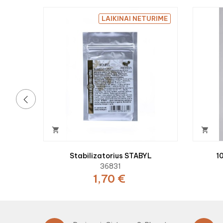
LAIKINAI NETURIME
‹


Stabilizatorius STABYL
1
36831
1,70 €