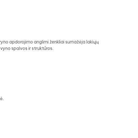
vyno apdorojimo anglimi ženkliai sumažėja lakiųjų
vyno spalvos ir struktūros.
ė.