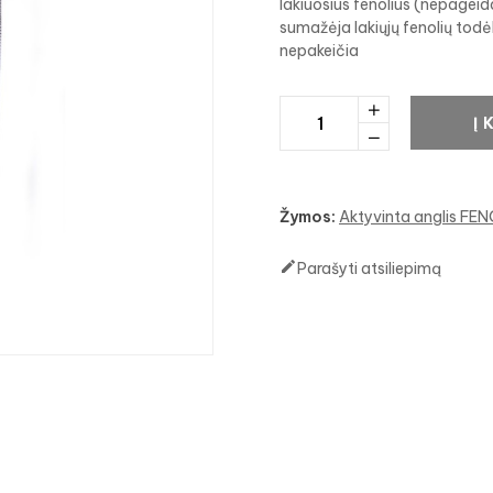
lakiuosius fenolius (nepagei
sumažėja lakiųjų fenolių todė
nepakeičia
Į 
Žymos:
Aktyvinta anglis FE

Parašyti atsiliepimą