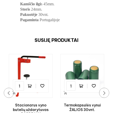
Kamščio ilgi
s 45mm.
Storis
24mm.
Pakuotėje
30vnt.
Pagaminta
Portugalijoje
SUSIJĘ PRODUKTAI


‹
›
Stacionarus vyno
Termokapsulės vynui
butelių uždarytuvas
ŽALIOS 30vnt.