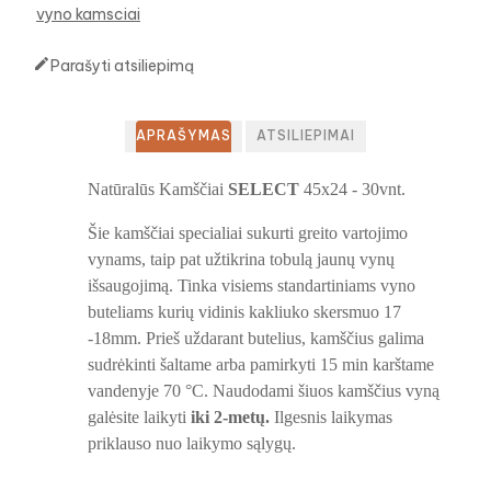
vyno kamsciai

Parašyti atsiliepimą
APRAŠYMAS
ATSILIEPIMAI
Natūralūs Kamščiai
SELECT
45x24 - 30vnt.
Šie kamščiai
specialiai sukurti greito vartojimo
vynams, taip pat užtikrina tobulą jaunų vynų
išsaugojimą. Tinka visiems standartiniams vyno
buteliams kurių vidinis kakliuko skersmuo 17
-18mm. Prieš uždarant butelius, kamščius galima
sudrėkinti šaltame arba pamirkyti 15 min karštame
vandenyje 70 °C. Naudodami šiuos kamščius vyną
galėsite laikyti
iki 2-metų.
Ilgesnis laikymas
priklauso nuo laikymo sąlygų.