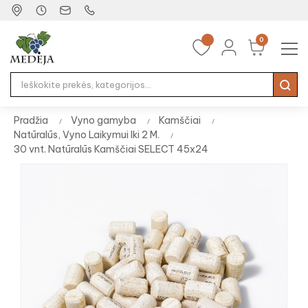
0
Tog
☰
nav
Pradžia
Vyno gamyba
Kamščiai
Natūralūs, Vyno Laikymui Iki 2 M.
30 vnt. Natūralūs Kamščiai SELECT 45x24