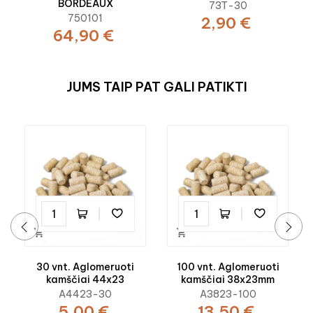
BORDEAUX
73T-30
750101
2,90 €
64,90 €
JUMS TAIP PAT GALI PATIKTI


‹
›
30 vnt. Aglomeruoti
100 vnt. Aglomeruoti
kamščiai 44x23
kamščiai 38x23mm
A4423-30
A3823-100
5,00 €
13,50 €