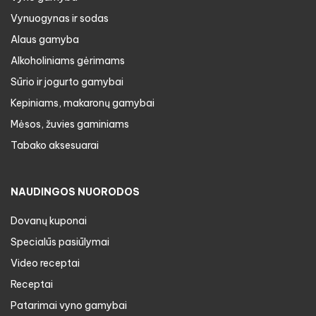
Vynuogynas ir sodas
Alaus gamyba
Alkoholiniams gėrimams
Sūrio ir jogurto gamybai
Kepiniams, makaronų gamybai
Mėsos, žuvies gaminiams
Tabako aksesuarai
NAUDINGOS NUORODOS
Dovanų kuponai
Specialūs pasiūlymai
Video receptai
Receptai
Patarimai vyno gamybai