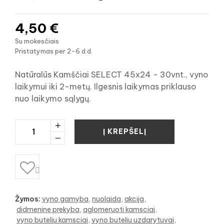
4,50 €
Su mokesčiais
Pristatymas per 2-6 d.d.
Natūralūs Kamščiai SELECT 45x24 - 30vnt., vyno
laikymui iki 2-metų. Ilgesnis laikymas priklauso
nuo laikymo sąlygų.
Į KREPŠELĮ

Žymos:
vyno gamyba
nuolaida
akcija
didmenine prekyba
aglomeruoti kamsciai
vyno buteliu kamsciai
vyno buteliu uzdarytuvai