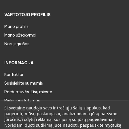
VARTOTOJO PROFILIS
Mano profilis
Mano užsakymai
Norų sąrašas
INFORMACIJA
Kontaktai
Susisiekite su mumis
Parduotuvės Jūsų mieste
Prekių pristatymas
Ši svetainė naudoja savo ir trečiųjų šalių slapukus, kad
Prekių gražinimas
pagerintų mūsų paslaugas ir, analizuodama jūsų naršymo
Privatumo apsauga
įpročius, rodytų reklamą, susijusią su jūsų pageidavimais.
Norėdami duoti sutikimą juos naudoti, paspauskite mygtuką
Sąlygos ir taisyklės