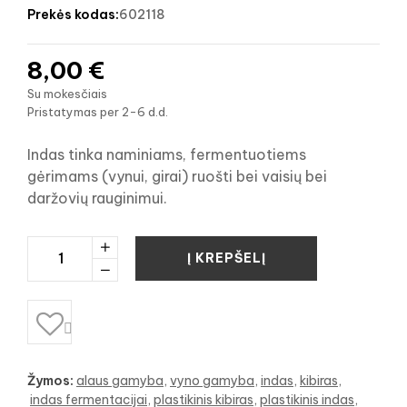
prekės kodas:
602118
8,00 €
Su mokesčiais
Pristatymas per 2-6 d.d.
Indas tinka naminiams, fermentuotiems
gėrimams (vynui, girai) ruošti bei vaisių bei
daržovių rauginimui.
Į KREPŠELĮ

Žymos:
alaus gamyba
vyno gamyba
indas
kibiras
indas fermentacijai
plastikinis kibiras
plastikinis indas