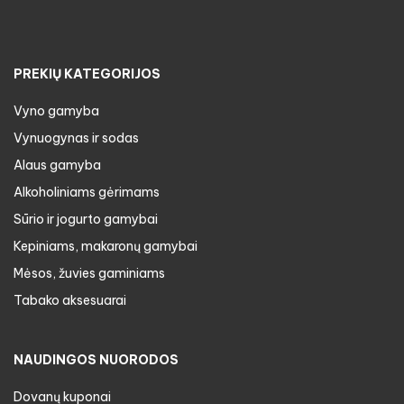
PREKIŲ KATEGORIJOS
Vyno gamyba
Vynuogynas ir sodas
Alaus gamyba
Alkoholiniams gėrimams
Sūrio ir jogurto gamybai
Kepiniams, makaronų gamybai
Mėsos, žuvies gaminiams
Tabako aksesuarai
NAUDINGOS NUORODOS
Dovanų kuponai