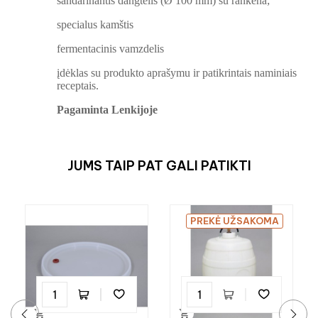
sandarinantis dangtelis (Ø 100 mm) su rankena;
specialus kamštis
fermentacinis vamzdelis
įdėklas su produkto aprašymu ir patikrintais naminiais
receptais.
Pagaminta Lenkijoje
JUMS TAIP PAT GALI PATIKTI
PREKĖ UŽSAKOMA

