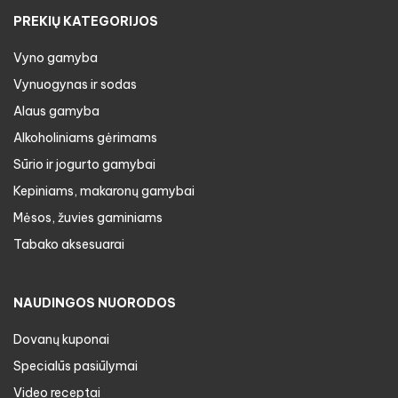
PREKIŲ KATEGORIJOS
Vyno gamyba
Vynuogynas ir sodas
Alaus gamyba
Alkoholiniams gėrimams
Sūrio ir jogurto gamybai
Kepiniams, makaronų gamybai
Mėsos, žuvies gaminiams
Tabako aksesuarai
NAUDINGOS NUORODOS
Dovanų kuponai
Specialūs pasiūlymai
Video receptai