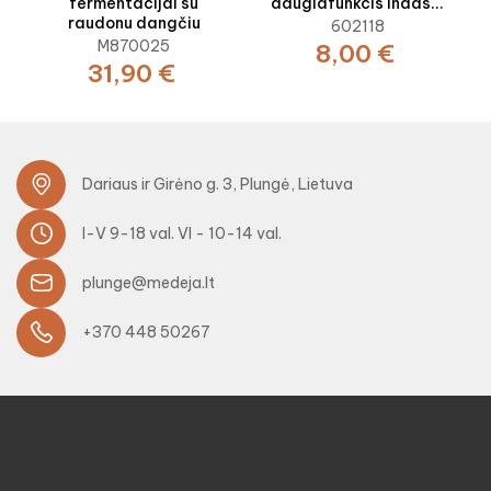
fermentacijai su
daugiafunkcis indas...
raudonu dangčiu
602118
M870025
8,00 €
31,90 €
Dariaus ir Girėno g. 3, Plungė, Lietuva
I-V 9-18 val. VI - 10-14 val.
plunge@medeja.lt
+370 448 50267