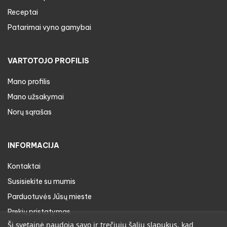
Receptai
Patarimai vyno gamybai
VARTOTOJO PROFILIS
Mano profilis
Mano užsakymai
Norų sąrašas
INFORMACIJA
Kontaktai
Susisiekite su mumis
Parduotuvės Jūsų mieste
Prekių pristatymas
Ši svetainė naudoja savo ir trečiųjų šalių slapukus, kad
Prekių gražinimas