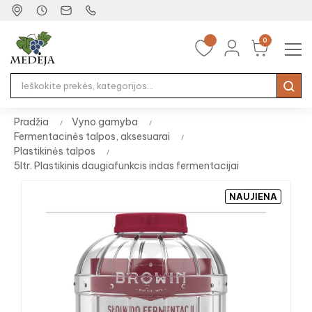
0
Tog
☰
nav
Pradžia
Vyno gamyba
Fermentacinės talpos, aksesuarai
Plastikinės talpos
5ltr. Plastikinis daugiafunkcis indas fermentacijai
NAUJIENA