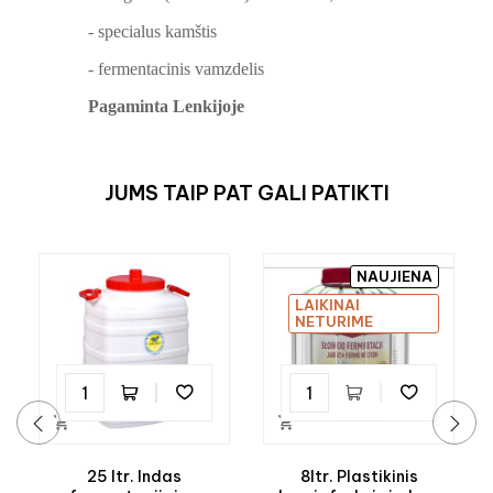
- specialus kamštis
- fermentacinis vamzdelis
Pagaminta Lenkijoje
JUMS TAIP PAT GALI PATIKTI
NAUJIENA
LAIKINAI
NETURIME


‹
›
25 ltr. Indas
8ltr. Plastikinis