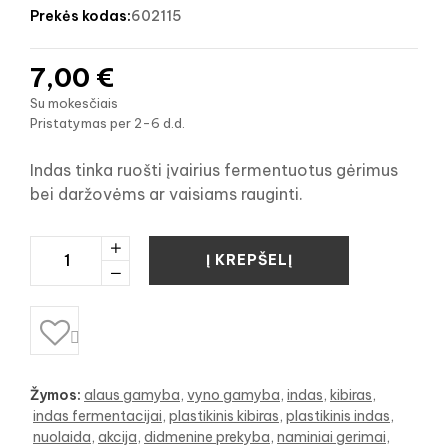
prekės kodas:
602115
7,00 €
Su mokesčiais
Pristatymas per 2-6 d.d.
Indas tinka ruošti įvairius fermentuotus gėrimus
bei daržovėms ar vaisiams rauginti.
Į KREPŠELĮ

Žymos:
alaus gamyba
vyno gamyba
indas
kibiras
indas fermentacijai
plastikinis kibiras
plastikinis indas
nuolaida
akcija
didmenine prekyba
naminiai gerimai