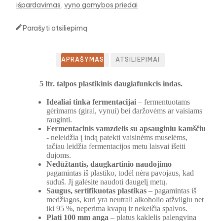
išpardavimas
vyno gamybos priedai

Parašyti atsiliepimą
APRAŠYMAS
ATSILIEPIMAI
5 ltr. talpos plastikinis daugiafunkcis indas.
Idealiai tinka fermentacijai
– fermentuotams
gėrimams (girai, vynui) bei daržovėms ar vaisiams
rauginti.
Fermentacinis vamzdelis su apsauginiu kamščiu
- neleidžia į indą patekti vaisinėms muselėms,
tačiau leidžia fermentacijos metu laisvai išeiti
dujoms.
Nedūžtantis, daugkartinio naudojimo
–
pagamintas iš plastiko, todėl nėra pavojaus, kad
suduš. Jį galėsite naudoti daugelį metų.
Saugus, sertifikuotas plastikas
– pagamintas iš
medžiagos, kuri yra neutrali alkoholio atžvilgiu net
iki 95 %, neperima kvapų ir nekeičia spalvos.
Plati 100 mm anga
– platus kaklelis palengvina