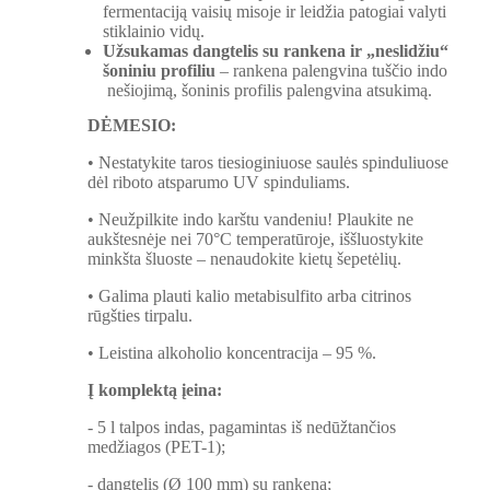
fermentaciją vaisių misoje ir leidžia patogiai valyti
stiklainio vidų.
Užsukamas dangtelis su rankena ir „neslidžiu“
šoniniu profiliu
– rankena palengvina tuščio indo
nešiojimą, šoninis profilis palengvina atsukimą.
DĖMESIO:
• Nestatykite taros tiesioginiuose saulės spinduliuose
dėl riboto atsparumo UV spinduliams.
• Neužpilkite indo karštu vandeniu! Plaukite ne
aukštesnėje nei 70°C temperatūroje, iššluostykite
minkšta šluoste – nenaudokite kietų šepetėlių.
• Galima plauti kalio metabisulfito arba citrinos
rūgšties tirpalu.
• Leistina alkoholio koncentracija – 95 %.
Į komplektą įeina:
- 5 l talpos indas, pagamintas iš nedūžtančios
medžiagos (PET-1);
- dangtelis (Ø 100 mm) su rankena;