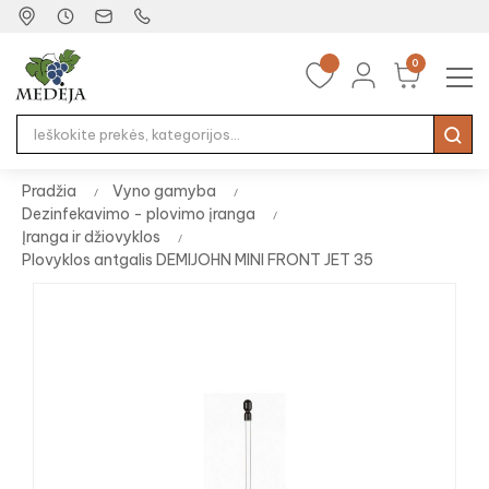
0
Tog
☰
nav
Pradžia
Vyno gamyba
Dezinfekavimo - plovimo įranga
Įranga ir džiovyklos
Plovyklos antgalis DEMIJOHN MINI FRONT JET 35