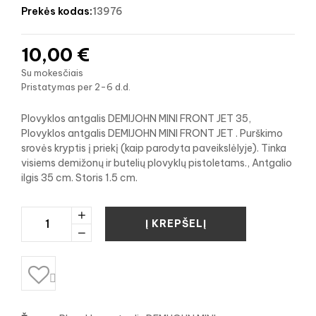
prekės kodas:
13976
10,00 €
Su mokesčiais
Pristatymas per 2-6 d.d.
Plovyklos antgalis DEMIJOHN MINI FRONT JET 35,
Plovyklos antgalis DEMIJOHN MINI FRONT JET . Purškimo
srovės kryptis į priekį (kaip parodyta paveikslėlyje). Tinka
visiems demižonų ir butelių plovyklų pistoletams., Antgalio
ilgis 35 cm. Storis 1.5 cm.
Į KREPŠELĮ
