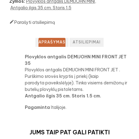
Žymos:
Plovyklos antgalis DEMIJOHN MINI
Antgalio ilgis 35 cm. Storis 1.5

Parašyti atsiliepimą
APRAŠYMAS
ATSILIEPIMAI
Plovyklos antgalis DEMIJOHN MINI FRONT JET
35
Plovyklos antgalis DEMIJOHN MINI FRONT JET .
Purškimo srovės kryptis į priekį (kaip
parodyta paveikslėlyje). Tinka visiems demižonų ir
butelių plovyklų pistoletams.
Antgalio ilgis 35 cm. Storis 1.5 cm.
Pagaminta
Italijoje.
JUMS TAIP PAT GALI PATIKTI