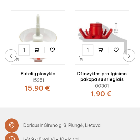


‹
›
Butelių plovykla
Džiovyklos prailginimo
pakopa su sriegiais
15351
00301
15,90 €
1,90 €
Dariaus ir Girėno g. 3, Plungė, Lietuva
I-V 9-18 val. VI - 10-14 val.