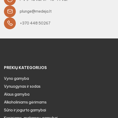
plunge@medeja.lt
+370 448 50267
PREKIŲ KATEGORIJOS
Vyno gamyba
Vynuogynas ir sodas
Alaus gamyba
Alkoholiniams gėrimams
Sūrio ir jogurto gamybai
Kepiniams, makaronų gamybai