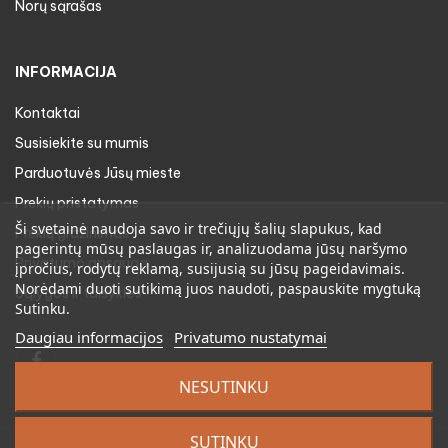
Norų sąrašas
INFORMACIJA
Kontaktai
Susisiekite su mumis
Parduotuvės Jūsų mieste
Prekių pristatymas
Ši svetainė naudoja savo ir trečiųjų šalių slapukus, kad
Prekių gražinimas
pagerintų mūsų paslaugas ir, analizuodama jūsų naršymo
Privatumo apsauga
įpročius, rodytų reklamą, susijusią su jūsų pageidavimais.
Norėdami duoti sutikimą juos naudoti, paspauskite mygtuką
Sąlygos ir taisyklės
Sutinku.
Daugiau informacijos
Privatumo nustatymai
Facebook
NESUTINKU
SUTINKU