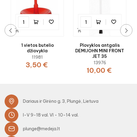


‹
›
1 vietos butelio
Plovyklos antgalis
džiovykla
DEMIJOHN MINI FRONT
JET 35
11981
13976
3,50 €
10,00 €
Dariaus ir Girėno g. 3, Plungė, Lietuva
I-V 9-18 val. VI - 10-14 val.
plunge@medeja.lt