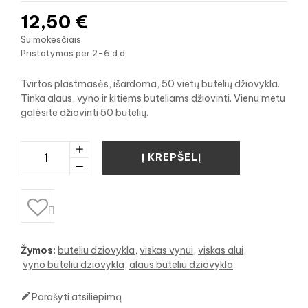
12,50 €
Su mokesčiais
Pristatymas per 2-6 d.d.
Tvirtos plastmasės, išardoma, 50 vietų butelių džiovykla.
Tinka alaus, vyno ir kitiems buteliams džiovinti. Vienu metu
galėsite džiovinti 50 butelių.
Į KREPŠELĮ

Žymos:
buteliu dziovykla
viskas vynui
viskas alui
vyno buteliu dziovykla
alaus buteliu dziovykla

Parašyti atsiliepimą