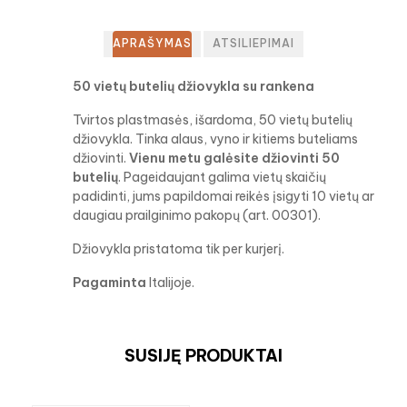
APRAŠYMAS
ATSILIEPIMAI
50 vietų butelių džiovykla su rankena
Tvirtos plastmasės, išardoma, 50 vietų butelių
džiovykla. Tinka alaus, vyno ir kitiems buteliams
džiovinti.
Vienu metu galėsite džiovinti 50
butelių
. Pageidaujant galima vietų skaičių
padidinti, jums papildomai reikės įsigyti 10 vietų ar
daugiau prailginimo pakopų (art. 00301).
Džiovykla pristatoma tik per kurjerį.
Pagaminta
Italijoje.
SUSIJĘ PRODUKTAI