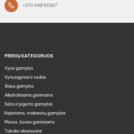
+370 448 50267
PREKIŲ KATEGORIJOS
Vyno gamyba
Vynuogynas ir sodas
Alaus gamyba
Alkoholiniams gėrimams
Sūrio ir jogurto gamybai
Kepiniams, makaronų gamybai
Mėsos, žuvies gaminiams
Tabako aksesuarai