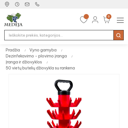
0
Tog
☰
nav
Pradžia
Vyno gamyba
Dezinfekavimo - plovimo įranga
Įranga ir džiovyklos
50 vietų butelių džiovykla su rankena