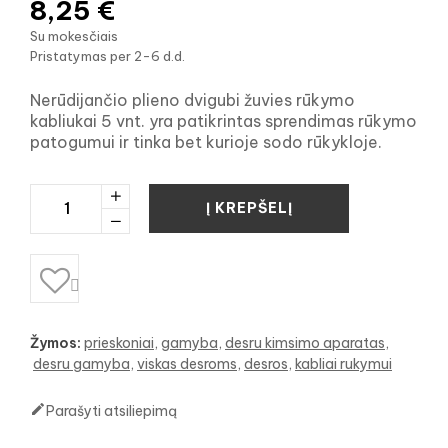
8,25 €
Su mokesčiais
Pristatymas per 2-6 d.d.
Nerūdijančio plieno dvigubi žuvies rūkymo
kabliukai 5 vnt. yra patikrintas sprendimas rūkymo
patogumui ir tinka bet kurioje sodo rūkykloje.
Į KREPŠELĮ

Žymos:
prieskoniai
gamyba
desru kimsimo aparatas
desru gamyba
viskas desroms
desros
kabliai rukymui

Parašyti atsiliepimą