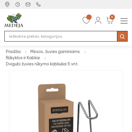
0
Tog
☰
nav
Pradžia
Mėsos, žuvies gaminiams
Rūkyklos ir Kabliai
Dvigubi žuvies rūkymo kabliukai 5 vnt.