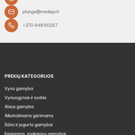
plunge@medeja.lt
+370 448 50267
PREKIŲ KATEGORIJOS
Vyno gamyba
Vynuogynas ir sodas
Alaus gamyba
Alkoholiniams gėrimams
Sūrio ir jogurto gamybai
Kepiniams, makaronų gamybai