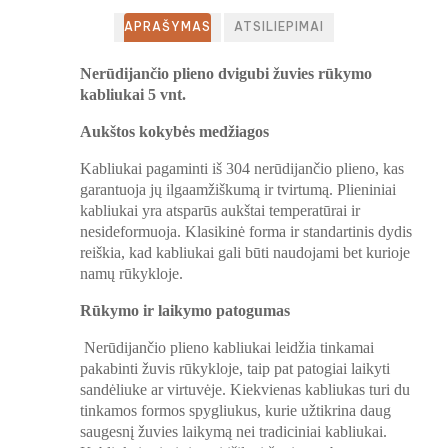
APRAŠYMAS
ATSILIEPIMAI
Nerūdijančio plieno dvigubi žuvies rūkymo
kabliukai 5 vnt.
Aukštos kokybės medžiagos
Kabliukai pagaminti iš 304 nerūdijančio plieno, kas
garantuoja jų ilgaamžiškumą ir tvirtumą. Plieniniai
kabliukai yra atsparūs aukštai temperatūrai ir
nesideformuoja. Klasikinė forma ir standartinis dydis
reiškia, kad kabliukai gali būti naudojami bet kurioje
namų rūkykloje.
Rūkymo ir laikymo patogumas
Nerūdijančio plieno kabliukai leidžia tinkamai
pakabinti žuvis rūkykloje, taip pat patogiai laikyti
sandėliuke ar virtuvėje. Kiekvienas kabliukas turi du
tinkamos formos spygliukus, kurie užtikrina daug
saugesnį žuvies laikymą nei tradiciniai kabliukai.