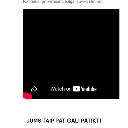
Kabliukai pritvirtinami išilgai žuvies stuburo.
JUMS TAIP PAT GALI PATIKTI