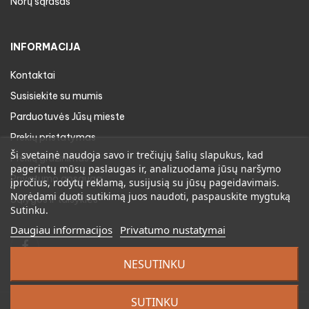
Norų sąrašas
INFORMACIJA
Kontaktai
Susisiekite su mumis
Parduotuvės Jūsų mieste
Prekių pristatymas
Ši svetainė naudoja savo ir trečiųjų šalių slapukus, kad
Prekių gražinimas
pagerintų mūsų paslaugas ir, analizuodama jūsų naršymo
Privatumo apsauga
įpročius, rodytų reklamą, susijusią su jūsų pageidavimais.
Norėdami duoti sutikimą juos naudoti, paspauskite mygtuką
Sąlygos ir taisyklės
Sutinku.
Daugiau informacijos
Privatumo nustatymai
Facebook
NESUTINKU
SUTINKU