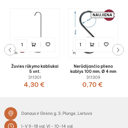
NAUJIENA


‹
›
Žuvies rūkymo kabliukai
Nerūdijančio plieno
5 vnt.
kablys 100 mm, Ø 4 mm
311301
311309
4,30 €
0,70 €
Dariaus ir Girėno g. 3, Plungė, Lietuva
I-V 9-18 val. VI - 10-14 val.