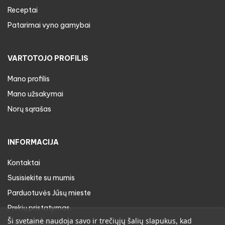
Receptai
Patarimai vyno gamybai
VARTOTOJO PROFILIS
Mano profilis
Mano užsakymai
Norų sąrašas
INFORMACIJA
Kontaktai
Susisiekite su mumis
Parduotuvės Jūsų mieste
Prekių pristatymas
Ši svetainė naudoja savo ir trečiųjų šalių slapukus, kad
Prekių gražinimas