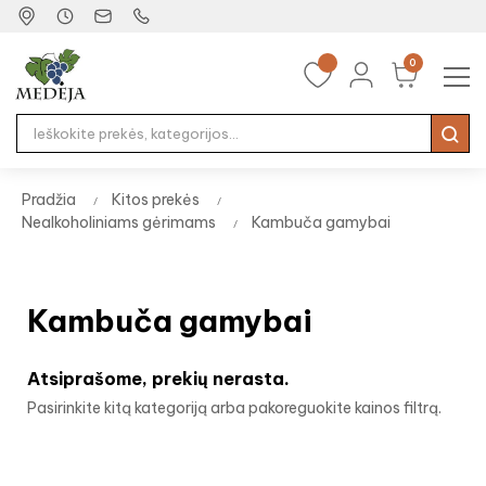
0
Tog
☰
nav
Pradžia
Kitos prekės
Nealkoholiniams gėrimams
Kambuča gamybai
Kambuča gamybai
Atsiprašome, prekių nerasta.
Pasirinkite kitą kategoriją arba pakoreguokite kainos filtrą.