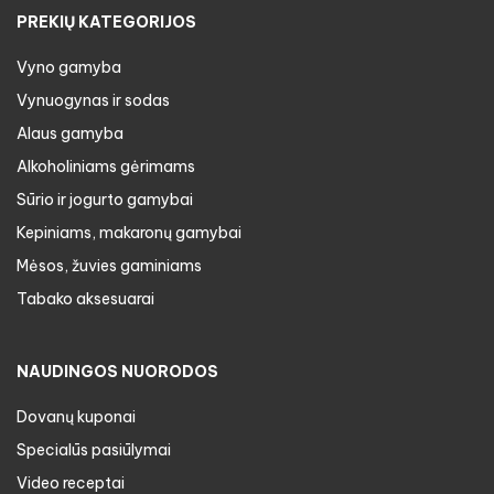
PREKIŲ KATEGORIJOS
Vyno gamyba
Vynuogynas ir sodas
Alaus gamyba
Alkoholiniams gėrimams
Sūrio ir jogurto gamybai
Kepiniams, makaronų gamybai
Mėsos, žuvies gaminiams
Tabako aksesuarai
NAUDINGOS NUORODOS
Dovanų kuponai
Specialūs pasiūlymai
Video receptai