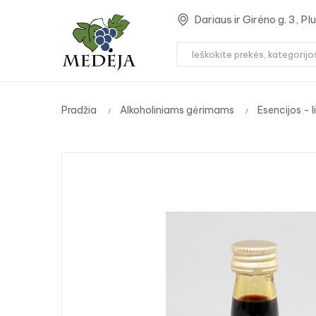
Dariaus ir Girėno g. 3, P
Pradžia
Alkoholiniams gėrimams
Esencijos - l