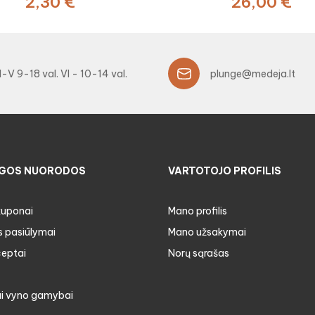
2,30 €
26,00 €
I-V 9-18 val. VI - 10-14 val.
plunge@medeja.lt
GOS NUORODOS
VARTOTOJO PROFILIS
kuponai
Mano profilis
s pasiūlymai
Mano užsakymai
ceptai
Norų sąrašas
i vyno gamybai