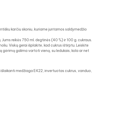
 pikantišku karčiu skoniu, kuriame juntamos saldymedžio
 Jums reikės 750 ml. degtinės (40 %) ir 100 g. cukraus.
oliu. Viską gerai išplakite, kad cukrus ištirptu. Leiskite
ą gėrimą galima vartoti vieną, su ledukais, kola ar net
išlaikanti medžiaga E422, invertuotas cukrus, vanduo,