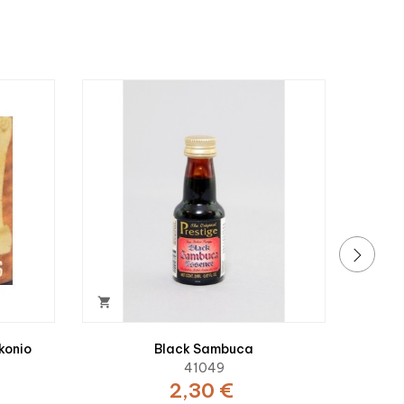

SPANGU
›

konio
Black Sambuca
41049
2,30 €