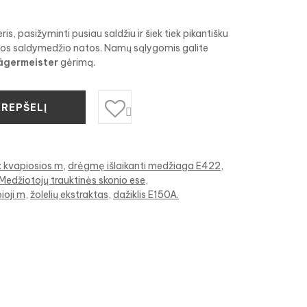
eris, pasižyminti pusiau saldžiu ir šiek tiek pikantišku
mos saldymedžio natos. Namų sąlygomis galite
ägermeister
gėrimą.
KREPŠELĮ

 kvapiosios m
drėgmę išlaikanti medžiaga E422
Medžiotojų trauktinės skonio ese
ioji m
žolelių ekstraktas
dažiklis E150A.