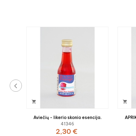
‹


Aviečių - likerio skonio esencija.
APRIK
41346
2,30 €