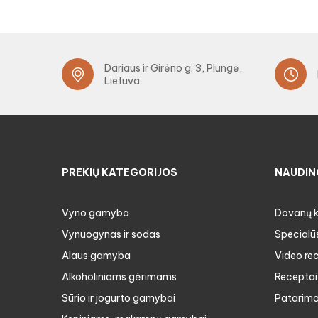
Dariaus ir Girėno g. 3, Plungė,
Lietuva
PREKIŲ KATEGORIJOS
NAUDIN
Vyno gamyba
Dovanų 
Vynuogynas ir sodas
Specialū
Alaus gamyba
Video re
Alkoholiniams gėrimams
Receptai
Sūrio ir jogurto gamybai
Patarima