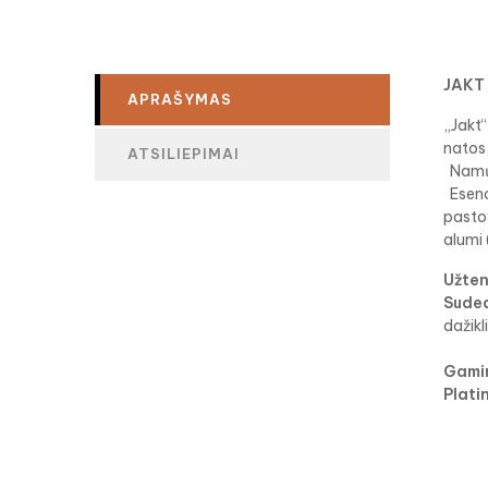
JAKT 
APRAŠYMAS
„Jakt“
natos,
ATSILIEPIMAI
Namų 
Esenci
pastov
alumi 
Užten
Suded
dažikl
Gamin
Plati