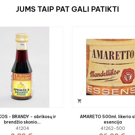
JUMS TAIP PAT GALI PATIKTI

OS - BRANDY - abrikosų ir
AMARETO 500ml. likerio s
brendžio skonio...
esencija
41204
41262-500