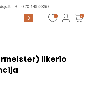
eja.lt
+370 448 50267
0
meister) likerio
ncija