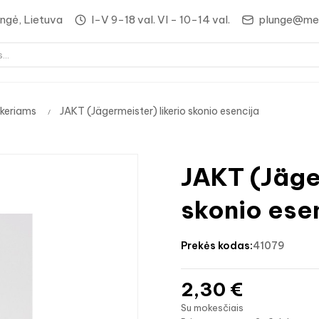
lungė, Lietuva
I-V 9-18 val. VI - 10-14 val.
plunge@med
ikeriams
JAKT (Jägermeister) likerio skonio esencija
JAKT (Jäger
skonio ese
prekės kodas:
41079
2,30 €
Su mokesčiais