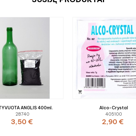

TYVUOTA ANGLIS 400ml.
Alco-Crystal
28740
405100
3,50 €
2,90 €