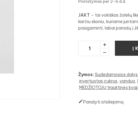
Pristatymas per 2-6 d.d.
JAKT
– tai vokiškas žolelių lik
karčiu skoniu, kuriame junta
pasigaminti, labai panašų į
J
Į 
Žymos:
Sudedamosios dalys:
invertuotas cukrus
vanduo
MEDŽIOTOJŲ trauktinės kvap

Parašyti atsiliepimą