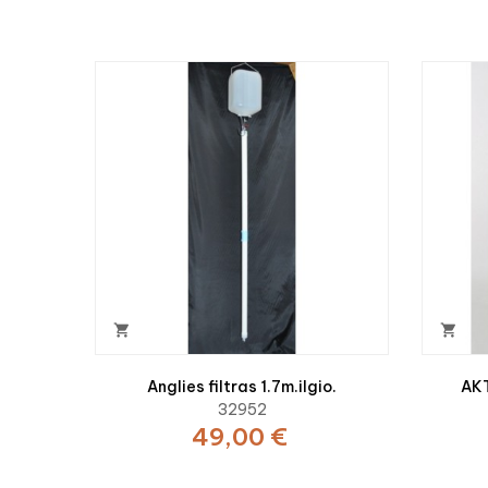


Anglies filtras 1.7m.ilgio.
AK
32952
49,00 €