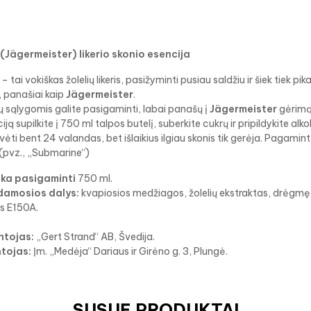
(Jägermeister) likerio skonio esencija
 – tai vokiškas žolelių likeris, pasižyminti pusiau saldžiu ir šiek tiek
 panašiai kaip
Jägermeister
.
sąlygomis galite pasigaminti, labai panašų į
Jägermeister
gėrimą.
ją supilkite į 750 ml talpos butelį, suberkite cukrų ir pripildykite alkoh
ėti bent 24 valandas, bet išlaikius ilgiau skonis tik gerėja. Pagamint
(pvz., „Submarine“)
ka pasigaminti
750 ml.
amosios dalys:
kvapiosios medžiagos, žolelių ekstraktas, drėgmę 
is E150A.
tojas:
„Gert Strand“ AB, Švedija.
ntojas:
Įm. „Medėja“ Dariaus ir Girėno g. 3, Plungė.
SUSIJĘ PRODUKTAI