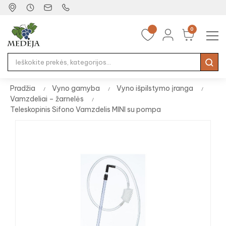
0
Tog
☰
nav
Pradžia
Vyno gamyba
Vyno išpilstymo įranga
Vamzdeliai – žarnelės
Teleskopinis Sifono Vamzdelis MINI su pompa