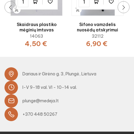


‹
›
Skaidraus plastiko
Sifono vamzdelis
mėginių imtuvas
nuosėdų atskyrimui
14063
32112
4,50 €
6,90 €
Dariaus ir Girėno g. 3, Plungė, Lietuva
I-V 9-18 val. VI - 10-14 val.
plunge@medeja.lt
+370 448 50267