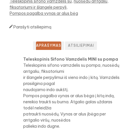
Teleskopinis sifono vamzdelis su
nuosėdų antgaliu
fiksatoriumi ir šlangele perpyli
Pompos pagalba vynas ar alus bėg

Parašyti atsiliepimą
APRAŠYMAS
ATSILIEPIMAI
Teleskopinis Sifono Vamzdelis MINI su pompa
Teleskopinis sifono vamzdelis su pompa, nuosėdų
antgaliu, fiksatoriumi
ir šlangele perpylimui iš vieno indo į kitą. Vamzdelis
prasiilgina pagal
naudojamo indo aukštį.
Pompos pagalba vynas ar alus bėga į kitą indą,
nereikia traukti su burna. Atgalio galas uždaras
todėl neleidžia
patraukti nuosėdų. Vynas ar alus įbėga per
antgalio viršų, nuosėdos
palieka indo dugne.