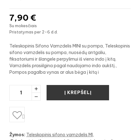
7,90 €
Su mokesčiais
Pristatymas per 2-6 d.d.
Teleskopinis Sifono Vamzdelis MINI su pompa, Teleskopinis
sifono vamzdelis su pompa, nuosėdų antgaliu,
fiksatoriumi ir šlangele perpylimui iš vieno indo į kitą.
Vamzdelis prasiilgina pagal naudojamo indo aukštį.,
Pompos pagalba vynas ar alus bėga į kitą i
Į KREPŠELĮ

Žymos:
Teleskopinis sifono vamzdelis MI