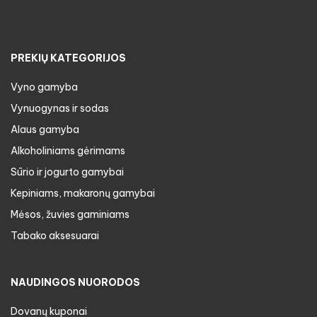
PREKIŲ KATEGORIJOS
Vyno gamyba
Vynuogynas ir sodas
Alaus gamyba
Alkoholiniams gėrimams
Sūrio ir jogurto gamybai
Kepiniams, makaronų gamybai
Mėsos, žuvies gaminiams
Tabako aksesuarai
NAUDINGOS NUORODOS
Dovanų kuponai