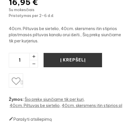
16,95 €
Su mokesčiais
Pristatymas per 2-6 d.d.
40cm. Piltuvas be sietelio, 40cm. skersmens itin stiprios
plastmasės piltuvas kanalu orui išeiti., Šią prekę siunčiame
tik per kurjerius.
Į KREPŠELĮ

Žymos:
Šią prekę siunčiame tik per kurj
40cm. Piltuvas be sietelio
40cm. skersmens itin stiprios pl

Parašyti atsiliepimą