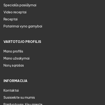
Specialūs pasiūlymai
Video receptai
Receptai
Patarimai vyno gamybai
VARTOTOJO PROFILIS
Mano profilis
Mano užsakymai
Norų sąrašas
INFORMACIJA
Kontaktai
Susisiekite su mumis
Parduotuvės Jūsų mieste