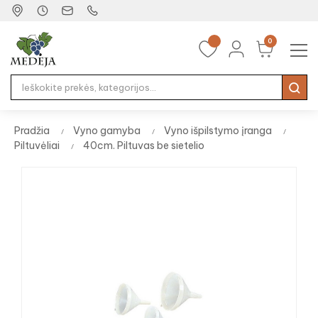
0
Tog
☰
nav
Pradžia
Vyno gamyba
Vyno išpilstymo įranga
Piltuvėliai
40cm. Piltuvas be sietelio