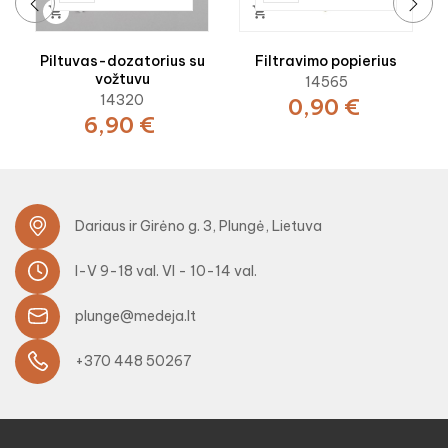


‹
›
Piltuvas-dozatorius su
Filtravimo popierius
vožtuvu
14565
14320
0,90 €
6,90 €
Dariaus ir Girėno g. 3, Plungė, Lietuva
I-V 9-18 val. VI - 10-14 val.
plunge@medeja.lt
+370 448 50267