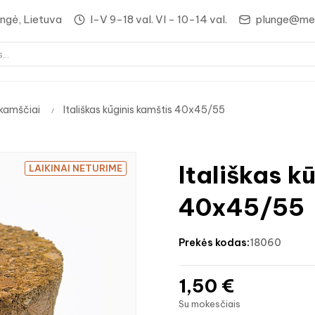
lungė, Lietuva
I-V 9-18 val. VI - 10-14 val.
plunge@med
 kamščiai
Itališkas kūginis kamštis 40x45/55
Itališkas k
LAIKINAI NETURIME
40x45/55
prekės kodas:
18060
1,50 €
Su mokesčiais