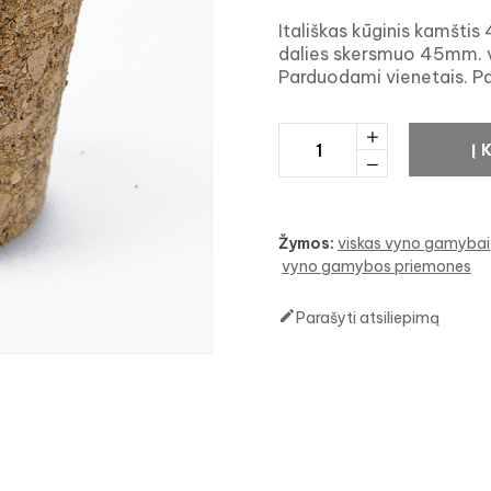
Itališkas kūginis kamšt
dalies skersmuo 45mm. 
Parduodami vienetais. Pa
Į 
Žymos:
viskas vyno gamybai
vyno gamybos priemones

Parašyti atsiliepimą