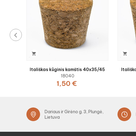
‹


Itališkas kūginis kamštis 40x35/45
Itališ
18040
1,50 €
Dariaus ir Girėno g. 3, Plungė,
Lietuva