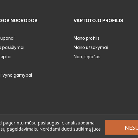
GOS NUORODOS
VARTOTOJO PROFILIS
kuponai
Mano profilis
s pasiūlymai
Mano užsakymai
ceptai
Norų sąrašas
i vyno gamybai
 kad pagerintų mūsų paslaugas ir, analizuodama
NES
jūsų pageidavimais. Norėdami duoti sutikimą juos