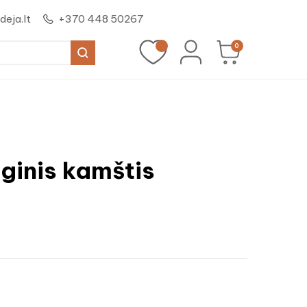
eja.lt
+370 448 50267
0
ūginis kamštis