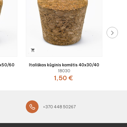
›

0x50/60
Itališkas kūginis kamštis 40x30/40
18030
1,50 €
+370 448 50267