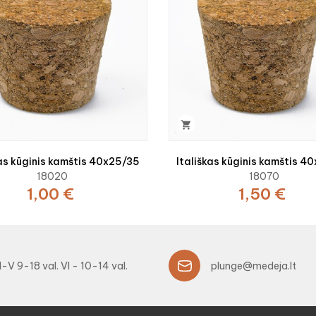

kas kūginis kamštis 40x25/35
Itališkas kūginis kamštis 4
18020
18070
1,00 €
1,50 €
I-V 9-18 val. VI - 10-14 val.
plunge@medeja.lt