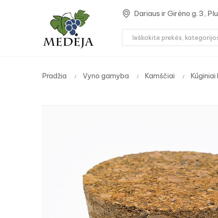
Dariaus ir Girėno g. 3, P
Pradžia
Vyno gamyba
Kamščiai
Kūginiai