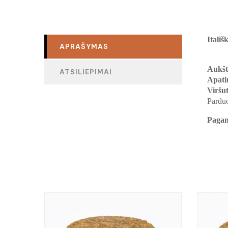
Itališ
APRAŠYMAS
Aukšt
ATSILIEPIMAI
Apati
Viršut
Parduo
Paga