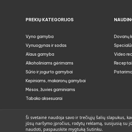
PREKIŲ KATEGORIJOS
NAUDIN
Vyno gamyba
Dovanų 
Vynuogynas ir sodas
Specialū
Alaus gamyba
Video re
Alkoholiniams gėrimams
Receptai
Sūrio ir jogurto gamybai
Patarima
Kepiniams, makaronų gamybai
Mėsos, žuvies gaminiams
Tabako aksesuarai
Ši svetainė naudoja savo ir trečiųjų šalių slapukus,
jūsų naršymo įpročius, rodytų reklamą, susijusią su 
naudoti, paspauskite mygtuką Sutinku.