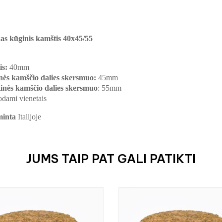
kas kūginis kamštis 40x45/55
is:
40mm
nės
kamščio dalies skersmuo:
45mm
inės
kamščio dalies skersmuo
: 55mm
dami vienetais
minta
Italijoje
JUMS TAIP PAT GALI PATIKTI