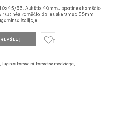
is 40x45/55. Aukštis 40mm., apatinės kamščio
viršutinės kamščio dalies skersmuo 55mm.
gaminta Italijoje
KREPŠELĮ

kuginiai kamsciai
kamstine medziaga