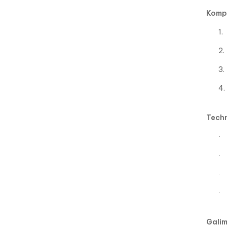
Kompl
1.
2.
3.
4.
Techn
·
·
·
·
Galim