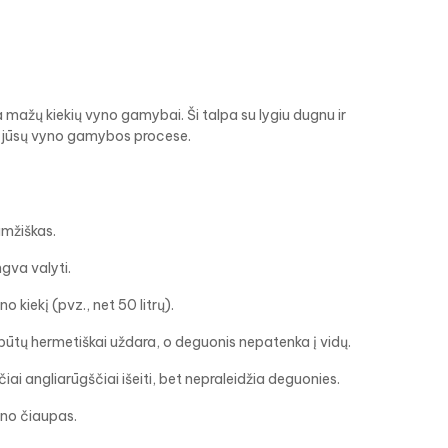
a mažų kiekių vyno gamybai. Ši talpa su lygiu dugnu ir
ę jūsų vyno gamybos procese.
amžiškas.
gva valyti.
kiekį (pvz., net 50 litrų).
būtų hermetiškai uždara, o deguonis nepatenka į vidų.
iai angliarūgščiai išeiti, bet nepraleidžia deguonies.
eno čiaupas.