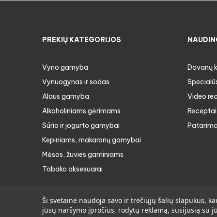
PREKIŲ KATEGORIJOS
NAUDIN
Vyno gamyba
Dovanų 
Vynuogynas ir sodas
Specialū
Alaus gamyba
Video re
Alkoholiniams gėrimams
Receptai
Sūrio ir jogurto gamybai
Patarima
Kepiniams, makaronų gamybai
Mėsos, žuvies gaminiams
Tabako aksesuarai
Ši svetainė naudoja savo ir trečiųjų šalių slapukus,
jūsų naršymo įpročius, rodytų reklamą, susijusią su 