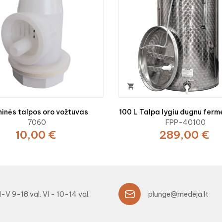

ninės talpos oro vožtuvas
100 L Talpa lygiu dugnu ferm
7060
FPP-40100
10,00 €
289,00 €
I-V 9-18 val. VI - 10-14 val.
plunge@medeja.lt