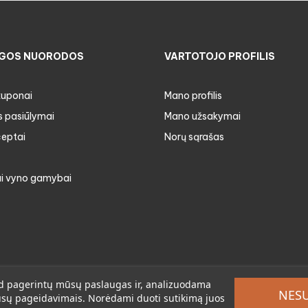
GOS NUORODOS
VARTOTOJO PROFILIS
kuponai
Mano profilis
s pasiūlymai
Mano užsakymai
ceptai
Norų sąrašas
i vyno gamybai
 kad pagerintų mūsų paslaugas ir, analizuodama
NES
jūsų pageidavimais. Norėdami duoti sutikimą juos