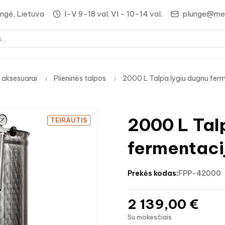
lungė, Lietuva
I-V 9-18 val. VI - 10-14 val.
plunge@med
 aksesuarai
Plieninės talpos
2000 L Talpa lygiu dugnu ferm
2000 L Tal
TEIRAUTIS
fermentaci
prekės kodas:
FPP-42000
2 139,00 €
Su mokesčiais