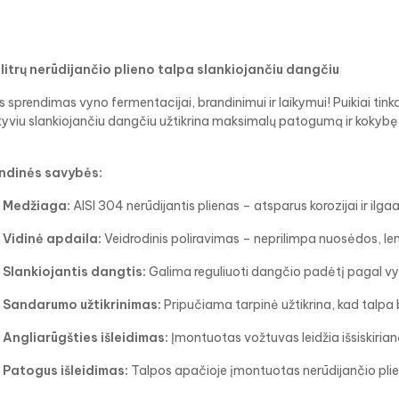
litrų nerūdijančio plieno talpa slankiojančiu dangčiu
s sprendimas vyno fermentacijai, brandinimui ir laikymui! Puikiai tink
tyviu slankiojančiu dangčiu užtikrina maksimalų patogumą ir kokyb
ndinės savybės:
Medžiaga:
AISI 304 nerūdijantis plienas – atsparus korozijai ir ilga
Vidinė apdaila:
Veidrodinis poliravimas – neprilimpa nuosėdos, len
Slankiojantis dangtis:
Galima reguliuoti dangčio padėtį pagal vyno 
Sandarumo užtikrinimas:
Pripučiama tarpinė užtikrina, kad talpa 
Angliarūgšties išleidimas:
Įmontuotas vožtuvas leidžia išsiskirianč
Patogus išleidimas:
Talpos apačioje įmontuotas nerūdijančio pli