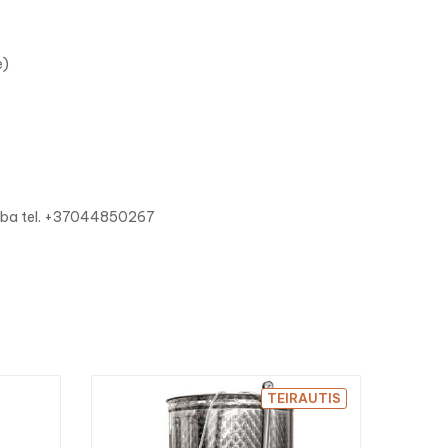
e)
 arba tel. +37044850267

TEIRAUTIS
Pl