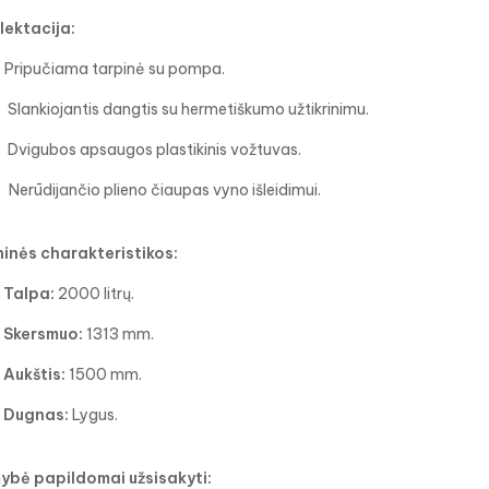
ektacija:
Pripučiama tarpinė su pompa.
Slankiojantis dangtis su hermetiškumo užtikrinimu.
Dvigubos apsaugos plastikinis vožtuvas.
Nerūdijančio plieno čiaupas vyno išleidimui.
inės charakteristikos:
Talpa:
2000 litrų.
Skersmuo:
1313 mm.
Aukštis:
1500 mm.
Dugnas:
Lygus.
ybė papildomai užsisakyti: