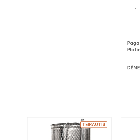
·
·
Paga
Plati
DĖME
TEIRAUTIS