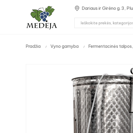
Dariaus ir Girėno g. 3, P
Pradžia
Vyno gamyba
Fermentacinės talpos,