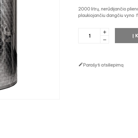
2000 litrų, nerūdijančio plien
plaukiojančiu dangčiu vyno
Į 

Parašyti atsiliepimą