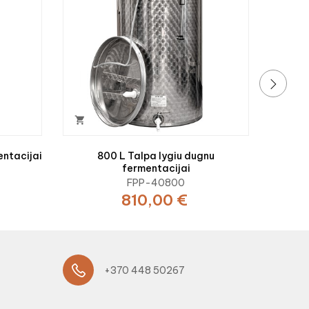
›

entacijai
800 L Talpa lygiu dugnu
fermentacijai
FPP-40800
810,00 €
+370 448 50267