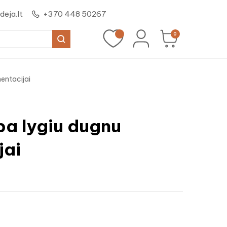
eja.lt
+370 448 50267
0
entacijai
pa lygiu dugnu
jai