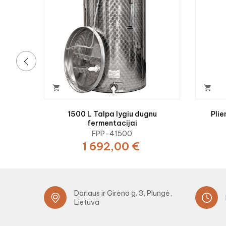
‹


1500 L Talpa lygiu dugnu
Plie
fermentacijai
FPP-41500
1 692,00 €
Dariaus ir Girėno g. 3, Plungė,
Lietuva