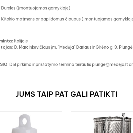
Dureles (įmontuojamos gamykloje)
Kitokio matmens ar papildomus čiaupus (įmontuojamos gamykloj
minta:
Italijoje
ntojas:
D. Marcinkevičiaus įm. "Medėja" Dariaus ir Girėno g. 3, Plungė
SIO:
Dėl pirkimo ir pristatymo termino teirautis plunge@medeja.lt
JUMS TAIP PAT GALI PATIKTI