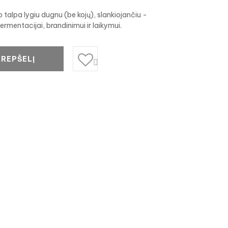
o talpa lygiu dugnu (be kojų), slankiojančiu -
fermentacijai, brandinimui ir laikymui.
KREPŠELĮ
