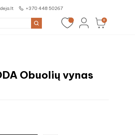
eja.lt
+370 448 50267
0
ODA Obuolių vynas