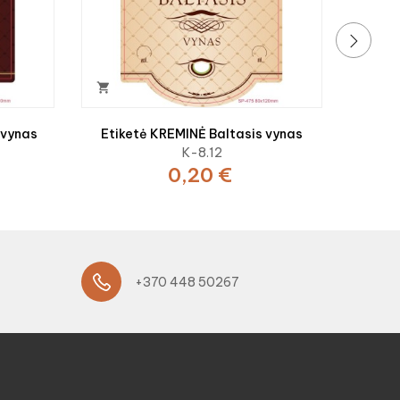
›

 vynas
Etiketė KREMINĖ Baltasis vynas
K-8.12
0,20 €
+370 448 50267