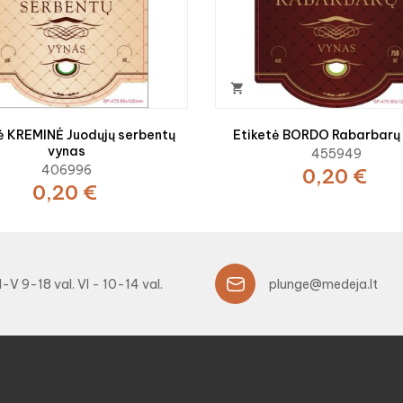

INĖ Juodųjų serbentų
Etiketė BORDO Rabarbarų
vynas
455949
406996
0,20 €
0,20 €
I-V 9-18 val. VI - 10-14 val.
plunge@medeja.lt