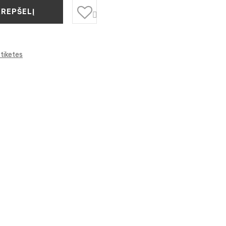
KREPŠELĮ

tiketes