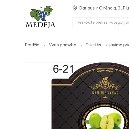
Dariaus ir Girėno g. 3, P
Pradžia
Vyno gamyba
Etiketės – klijavimo pri