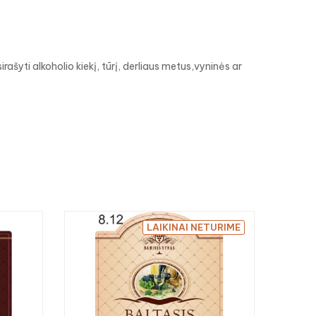
šyti alkoholio kiekį, tūrį, derliaus metus,vyninės ar

LAIKINAI NETURIME
Etike