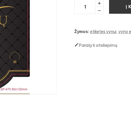
Į 
Žymos:
etiketes vynui
vyno e

Parašyti atsiliepimą