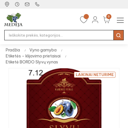
0
Tog
☰
nav
Pradžia
Vyno gamyba
Etiketės – klijavimo prietaisai
Etiketė BORDO Slyvų vynas
LAIKINAI NETURIME