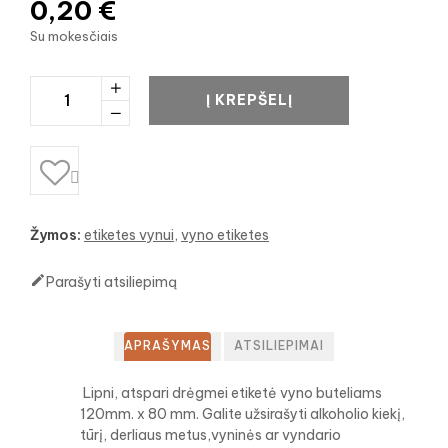
0,20 €
Su mokesčiais
Į KREPŠELĮ

Žymos:
etiketes vynui
vyno etiketes

Parašyti atsiliepimą
APRAŠYMAS
ATSILIEPIMAI
Lipni, atspari drėgmei etiketė vyno buteliams
120mm. x 80 mm. Galite užsirašyti alkoholio kiekį,
tūrį, derliaus metus,vyninės ar vyndario