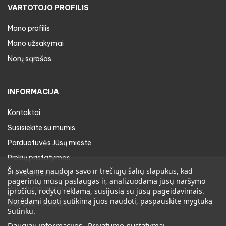
VARTOTOJO PROFILIS
Mano profilis
Mano užsakymai
Norų sąrašas
INFORMACIJA
Kontaktai
Susisiekite su mumis
Parduotuvės Jūsų mieste
Prekių pristatymas
Ši svetainė naudoja savo ir trečiųjų šalių slapukus, kad
Prekių gražinimas
pagerintų mūsų paslaugas ir, analizuodama jūsų naršymo
Privatumo apsauga
įpročius, rodytų reklamą, susijusią su jūsų pageidavimais.
Norėdami duoti sutikimą juos naudoti, paspauskite mygtuką
Sąlygos ir taisyklės
Sutinku.
Daugiau informacijos
Privatumo nustatymai