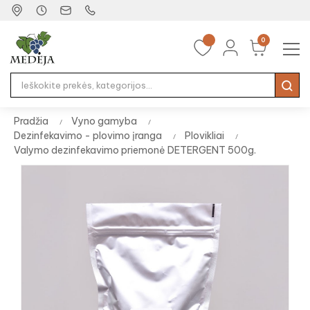
0
Tog
☰
nav
Pradžia
Vyno gamyba
Dezinfekavimo - plovimo įranga
Plovikliai
Valymo dezinfekavimo priemonė DETERGENT 500g.