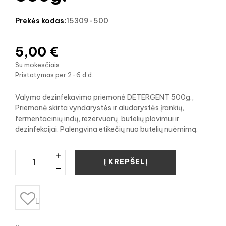
prekės kodas:
15309-500
5,00 €
Su mokesčiais
Pristatymas per 2-6 d.d.
Valymo dezinfekavimo priemonė DETERGENT 500g.,
Priemonė skirta vyndarystės ir aludarystės įrankių,
fermentacinių indų, rezervuarų, butelių plovimui ir
dezinfekcijai. Palengvina etikečių nuo butelių nuėmimą.
Į KREPŠELĮ
