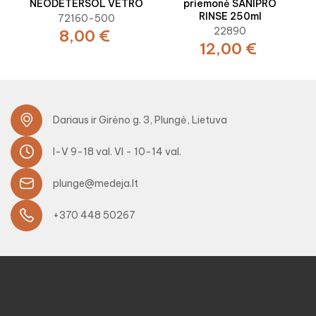
NEODETERSOL VETRO
priemonė SANIPRO
RINSE 250ml
72160-500
22890
8,00 €
12,00 €
Dariaus ir Girėno g. 3, Plungė, Lietuva
I-V 9-18 val. VI - 10-14 val.
plunge@medeja.lt
+370 448 50267