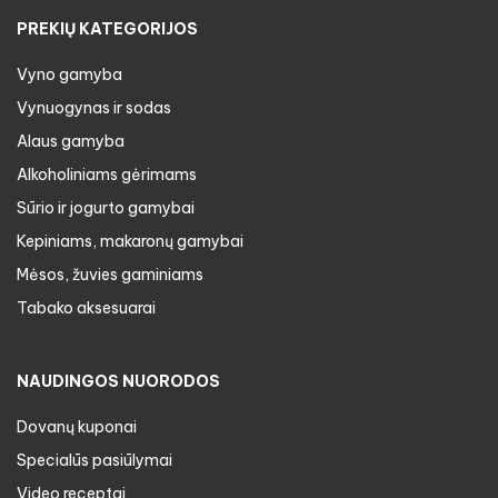
PREKIŲ KATEGORIJOS
Vyno gamyba
Vynuogynas ir sodas
Alaus gamyba
Alkoholiniams gėrimams
Sūrio ir jogurto gamybai
Kepiniams, makaronų gamybai
Mėsos, žuvies gaminiams
Tabako aksesuarai
NAUDINGOS NUORODOS
Dovanų kuponai
Specialūs pasiūlymai
Video receptai