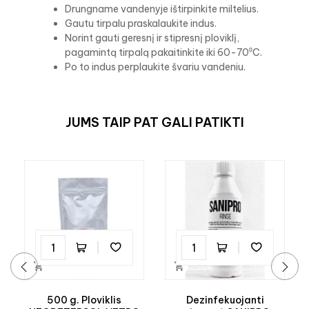
Drungname vandenyje ištirpinkite miltelius.
Gautu tirpalu praskalaukite indus.
Norint gauti geresnį ir stipresnį ploviklį,
pagamintą tirpalą pakaitinkite iki 60-70⁰C.
Po to indus perplaukite švariu vandeniu.
JUMS TAIP PAT GALI PATIKTI


‹
›
500 g. Ploviklis
Dezinfekuojanti