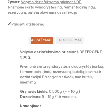
Žymos:
Valymo dezinfekavimo priemonė DE
Priemonė skirta vyndarystės ir a
fermentacinių indų
rezervuarų
butelių plovimui ir dezinfekcija

Parašyti atsiliepimą
APRAŠYMAS
ATSILIEPIMAI
Valymo dezinfekavimo priemonė DETERGENT
500g.
Priemonė skirta vyndarystės ir aludarystės įrankių,
fermentacinių indų, rezervuarų, butelių plovimui ir
dezinfekcijai. Palengvina etikečių nuo butelių
nuėmimą.
Grynasis kiekis:
0.500g. (+ - 10 g.)
Dozavimas
: 5 - 15g./1ltr vandens.
Naudojimas: