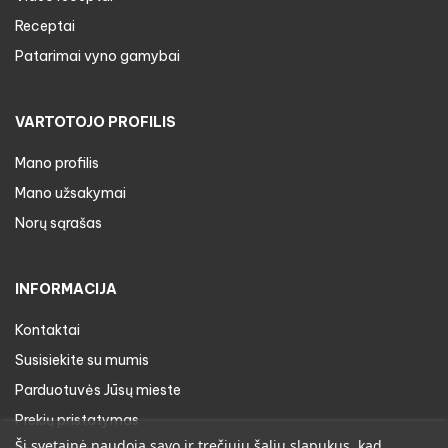
Receptai
Patarimai vyno gamybai
VARTOTOJO PROFILIS
Mano profilis
Mano užsakymai
Norų sąrašas
INFORMACIJA
Kontaktai
Susisiekite su mumis
Parduotuvės Jūsų mieste
Prekių pristatymas
Ši svetainė naudoja savo ir trečiųjų šalių slapukus, kad