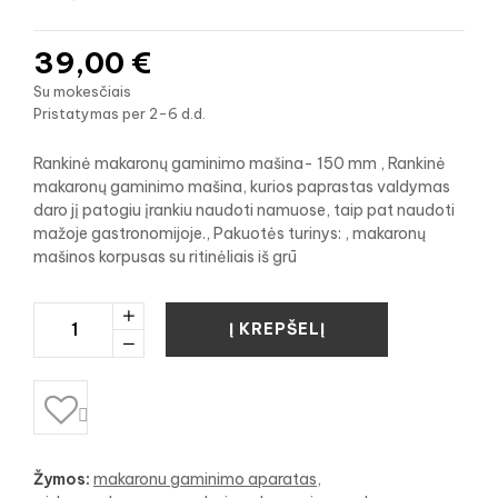
39,00 €
Su mokesčiais
Pristatymas per 2-6 d.d.
Rankinė makaronų gaminimo mašina- 150 mm , Rankinė
makaronų gaminimo mašina, kurios paprastas valdymas
daro jį patogiu įrankiu naudoti namuose, taip pat naudoti
mažoje gastronomijoje., Pakuotės turinys: , makaronų
mašinos korpusas su ritinėliais iš grū
Į KREPŠELĮ

Žymos:
makaronu gaminimo aparatas