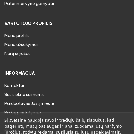
Patarimai vyno gamybai
VARTOTOJO PROFILIS
Mano profilis
Mano užsakymai
Norų sąrašas
INFORMACIJA
Kontaktai
Susisiekite su mumis
Parduotuvės Jūsų mieste
Prekių pristatymas
Ši svetainė naudoja savo ir trečiųjų šalių slapukus, kad
Prekių gražinimas
pagerintų mūsų paslaugas ir, analizuodama jūsų naršymo
Privatumo apsauga
įpročius, rodytų reklamą, susijusią su jūsų pageidavimais.