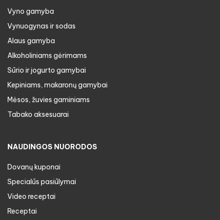
Vyno gamyba
Vynuogynas ir sodas
Alaus gamyba
Alkoholiniams gėrimams
Sūrio ir jogurto gamybai
Kepiniams, makaronų gamybai
Mėsos, žuvies gaminiams
Tabako aksesuarai
NAUDINGOS NUORODOS
Dovanų kuponai
Specialūs pasiūlymai
Video receptai
Receptai