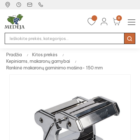
0
Tog
☰
nav
Pradžia
Kitos prekės
Kepiniams, makaronų gamybai
Rankinė makaronų gaminimo mašina- 150 mm