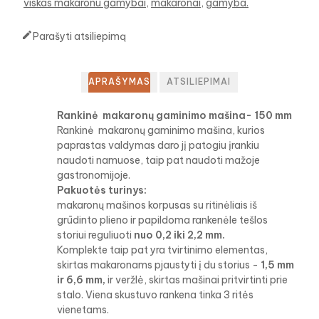
viskas makaronu gamybai
makaronai
gamyba.

Parašyti atsiliepimą
APRAŠYMAS
ATSILIEPIMAI
Rankinė
makaronų gaminimo mašina- 150 mm
Rankinė
makaronų gaminimo mašina, kurios
paprastas valdymas daro jį patogiu įrankiu
naudoti namuose, taip pat naudoti mažoje
gastronomijoje.
Pakuotės turinys:
makaronų mašinos korpusas su ritinėliais iš
grūdinto plieno ir papildoma rankenėle tešlos
storiui reguliuoti
nuo 0,2 iki 2,2 mm.
Komplekte taip pat yra tvirtinimo elementas,
skirtas makaronams pjaustyti į du storius -
1,5 mm
ir 6,6 mm,
ir veržlė, skirtas mašinai pritvirtinti prie
stalo. Viena skustuvo rankena tinka 3 ritės
vienetams.