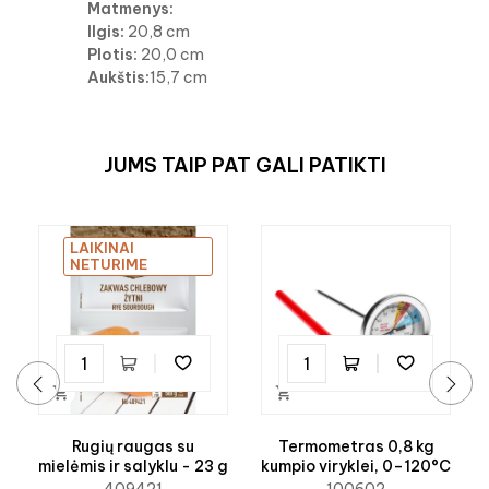
Matmenys:
Ilgis:
20,8 cm
Plotis:
20,0 cm
Aukštis:
15,7 cm
JUMS TAIP PAT GALI PATIKTI
LAIKINAI
NETURIME


‹
›
Rugių raugas su
Termometras 0,8 kg
mielėmis ir salyklu - 23 g
kumpio viryklei, 0–120°C
409421
100602