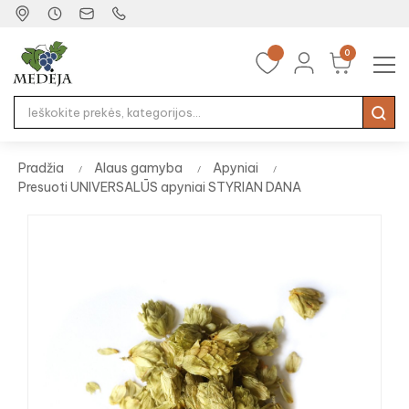
0
Tog
☰
nav
Pradžia
Alaus gamyba
Apyniai
Presuoti UNIVERSALŪS apyniai STYRIAN DANA