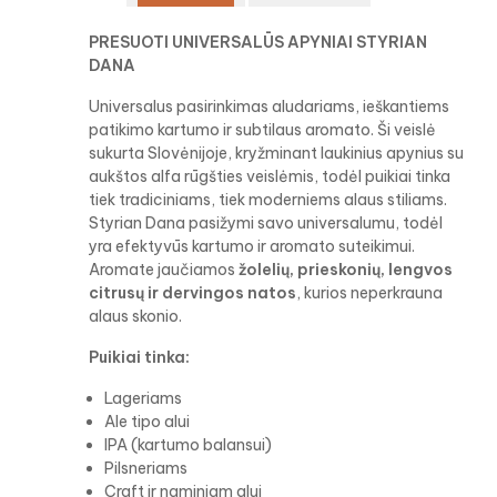
PRESUOTI UNIVERSALŪS APYNIAI STYRIAN
DANA
Universalus pasirinkimas aludariams, ieškantiems
patikimo kartumo ir subtilaus aromato. Ši veislė
sukurta Slovėnijoje, kryžminant laukinius apynius su
aukštos alfa rūgšties veislėmis, todėl puikiai tinka
tiek tradiciniams, tiek moderniems alaus stiliams.
Styrian Dana pasižymi savo universalumu, todėl
yra efektyvūs kartumo ir aromato suteikimui.
Aromate jaučiamos
žolelių, prieskonių, lengvos
citrusų ir dervingos natos
, kurios neperkrauna
alaus skonio.
Puikiai tinka:
Lageriams
Ale tipo alui
IPA (kartumo balansui)
Pilsneriams
Craft ir naminiam alui