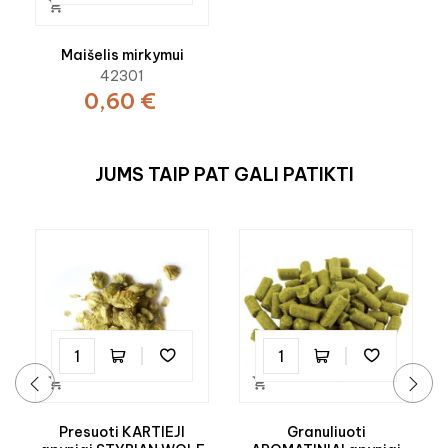

Maišelis mirkymui
42301
0,60 €
JUMS TAIP PAT GALI PATIKTI


‹
›
Presuoti KARTIEJI
Granuliuoti