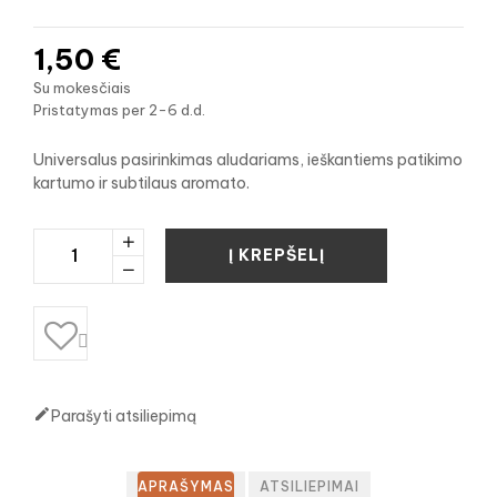
1,50 €
Su mokesčiais
Pristatymas per 2-6 d.d.
Universalus pasirinkimas aludariams, ieškantiems patikimo
kartumo ir subtilaus aromato.
Į KREPŠELĮ


Parašyti atsiliepimą
APRAŠYMAS
ATSILIEPIMAI