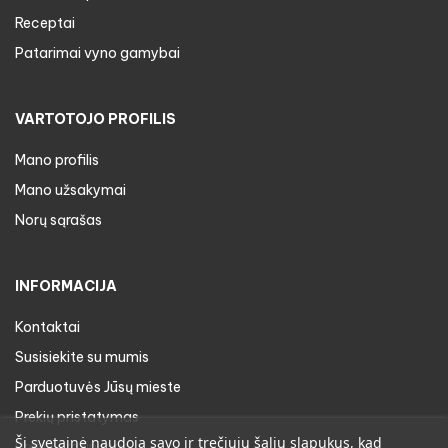
Receptai
Patarimai vyno gamybai
VARTOTOJO PROFILIS
Mano profilis
Mano užsakymai
Norų sąrašas
INFORMACIJA
Kontaktai
Susisiekite su mumis
Parduotuvės Jūsų mieste
Prekių pristatymas
Ši svetainė naudoja savo ir trečiųjų šalių slapukus, kad
Prekių gražinimas