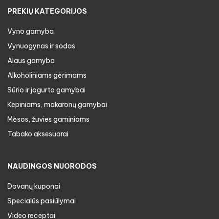
PREKIŲ KATEGORIJOS
Vyno gamyba
Vynuogynas ir sodas
Alaus gamyba
Alkoholiniams gėrimams
Sūrio ir jogurto gamybai
Kepiniams, makaronų gamybai
Mėsos, žuvies gaminiams
Tabako aksesuarai
NAUDINGOS NUORODOS
Dovanų kuponai
Specialūs pasiūlymai
Video receptai