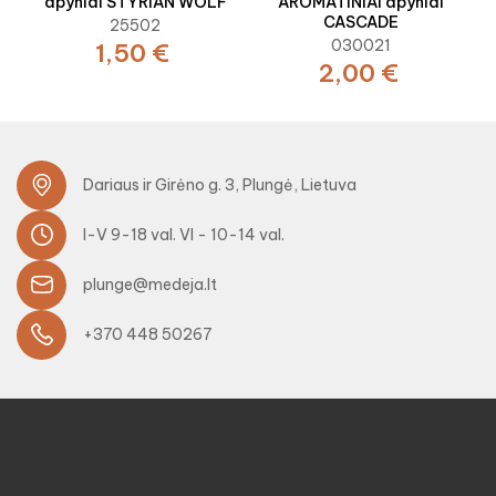
apyniai STYRIAN WOLF
AROMATINIAI apyniai
CASCADE
25502
030021
1,50 €
2,00 €
Dariaus ir Girėno g. 3, Plungė, Lietuva
I-V 9-18 val. VI - 10-14 val.
plunge@medeja.lt
+370 448 50267